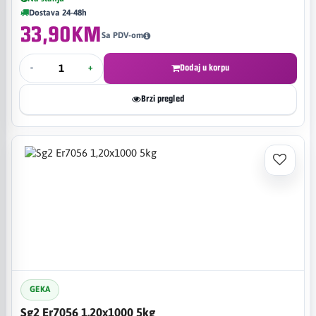
Dostava 24-48h
33,90KM
Sa PDV-om
-
+
Dodaj u korpu
Brzi pregled
GEKA
Sg2 Er7056 1,20x1000 5kg