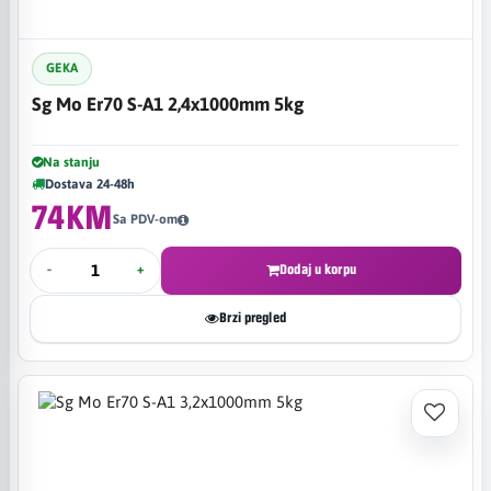
GEKA
Sg Mo Er70 S-A1 2,4x1000mm 5kg
Na stanju
Dostava 24-48h
74KM
Sa PDV-om
-
+
Dodaj u korpu
Brzi pregled