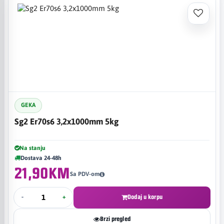
GEKA
Sg2 Er70s6 3,2x1000mm 5kg
Na stanju
Dostava 24-48h
21,90KM
Sa PDV-om
-
+
Dodaj u korpu
Brzi pregled