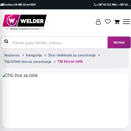
Dostava 24-48h širom BiH
+387 61 511 986 | +387 61 493 470
PRETRAŽI
Naslovna
Kategorije
Žice i elektrode za zavarivanje
TIG žice za čelik
TIG/GTAW žice za zavarivanje