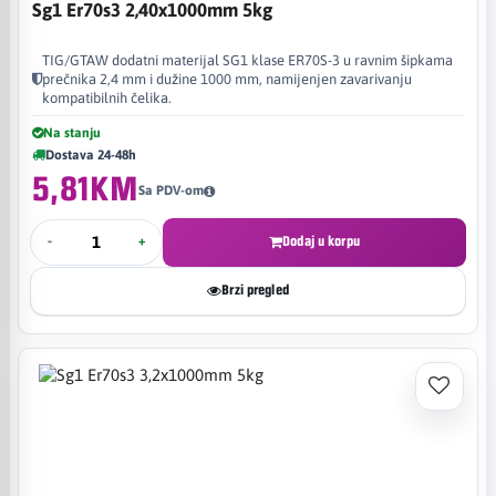
Sg1 Er70s3 2,40x1000mm 5kg
TIG/GTAW dodatni materijal SG1 klase ER70S-3 u ravnim šipkama
prečnika 2,4 mm i dužine 1000 mm, namijenjen zavarivanju
kompatibilnih čelika.
Na stanju
Dostava 24-48h
5,81KM
Sa PDV-om
-
+
Dodaj u korpu
Brzi pregled