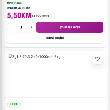
Na stanju
Dostava 24-48h
5,50KM
Sa PDV-om
-
+
Dodaj u korpu
Brzi pregled
GEKA