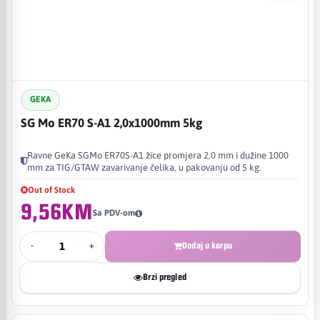
GEKA
SG Mo ER70 S-A1 2,0x1000mm 5kg
Ravne GeKa SGMo ER70S-A1 žice promjera 2,0 mm i dužine 1000
mm za TIG/GTAW zavarivanje čelika, u pakovanju od 5 kg.
Out of Stock
9,56KM
Sa PDV-om
-
+
Dodaj u korpu
Brzi pregled