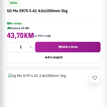
GEKA
SG Mo ER70 S-A1 4,0x1000mm 5kg
Na stanju
Dostava 24-48h
43,70KM
Sa PDV-om
-
+
Dodaj u korpu
Brzi pregled