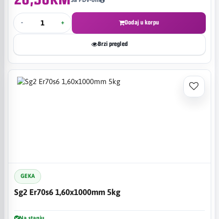
26,50KM
Sa PDV-om
-
+
Dodaj u korpu
Brzi pregled
GEKA
Sg2 Er70s6 1,60x1000mm 5kg
Na stanju