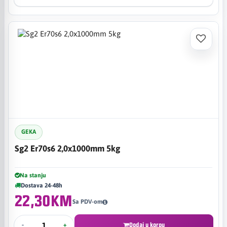
GEKA
Sg2 Er70s6 2,0x1000mm 5kg
Na stanju
Dostava 24-48h
22,30KM
Sa PDV-om
-
+
Dodaj u korpu