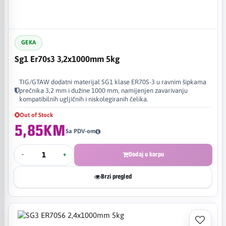
GEKA
Sg1 Er70s3 3,2x1000mm 5kg
TIG/GTAW dodatni materijal SG1 klase ER70S-3 u ravnim šipkama
prečnika 3,2 mm i dužine 1000 mm, namijenjen zavarivanju
kompatibilnih ugljičnih i niskolegiranih čelika.
Out of Stock
5,85KM
Sa PDV-om
-
+
Dodaj u korpu
Brzi pregled