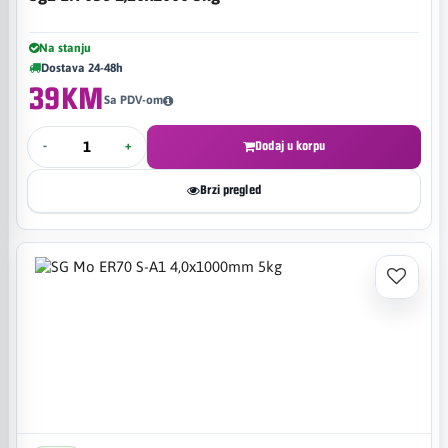
Na stanju
Dostava 24-48h
39KM
Sa PDV-om
-
+
Dodaj u korpu
Brzi pregled