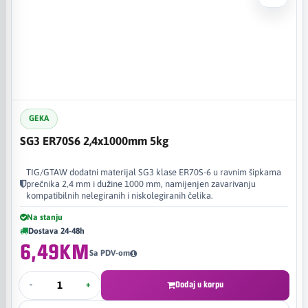
GEKA
SG3 ER70S6 2,4x1000mm 5kg
TIG/GTAW dodatni materijal SG3 klase ER70S-6 u ravnim šipkama
prečnika 2,4 mm i dužine 1000 mm, namijenjen zavarivanju
kompatibilnih nelegiranih i niskolegiranih čelika.
Na stanju
Dostava 24-48h
6,49KM
Sa PDV-om
-
+
Dodaj u korpu