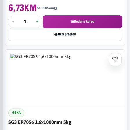
6,73KM
Sa PDV-om
-
+
Dodaj u korpu
Brzi pregled
GEKA
SG3 ER70S6 1,6x1000mm 5kg