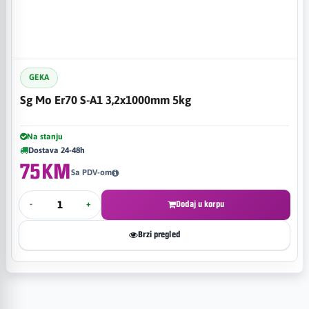
GEKA
Sg Mo Er70 S-A1 3,2x1000mm 5kg
Na stanju
Dostava 24-48h
75KM
Sa PDV-om
-
+
Dodaj u korpu
Brzi pregled