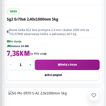
GEKA
Sg2 Er70s6 2,40x1000mm 5kg
Ravne GeKa SG2 žice promjera 2,4 mm i dužine 1000 mm za
TIG/GTAW zavarivanje čelika, u pakovanju od 5 kg.
Na stanju
Dostava 24-48h
7,36KM
Sa PDV-om
-
+
Dodaj u korpu
Brzi pregled