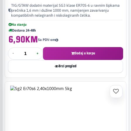
TIG/GTAW dodatni materijal SG3 klase ER70S-6 u ravnim šipkama
prečnika 1,6 mm i dužine 1000 mm, namijenjen zavarivanju
kompatibilnih nelegiranih i niskolegiranih čelika.
Na stanju
Dostava 24-48h
6,90KM
Sa PDV-om
-
+
Dodaj u korpu
Brzi pregled