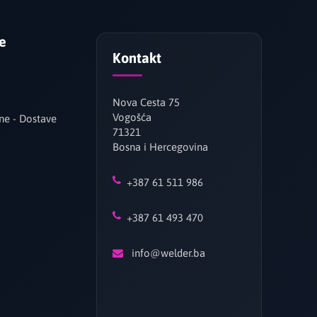
je
Kontakt
Nova Cesta 75
Vogošća
ne - Dostave
71321
Bosna i Hercegovina
+387 61 511 986
+387 61 493 470
info@welder.ba