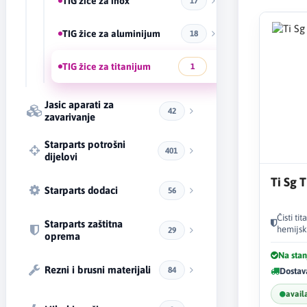
TIG žice za inox
17
TIG žice za aluminijum
18
TIG žice za titanijum
1
Jasic aparati za
42
zavarivanje
Starparts potrošni
401
dijelovi
Ti Sg 
Starparts dodaci
56
Čisti ti
Starparts zaštitna
hemijsk
29
oprema
Na stan
Rezni i brusni materijali
84
Dostav
avail