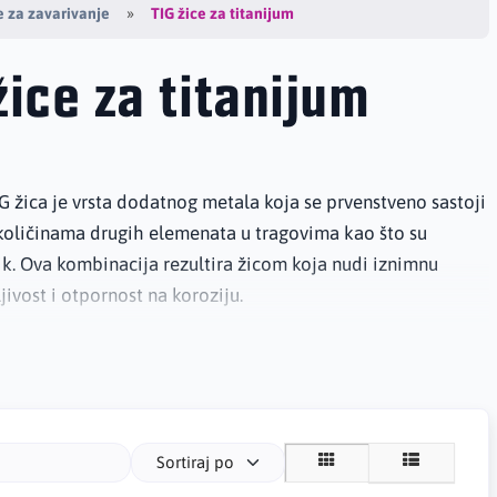
TIG žice za titanijum
 za zavarivanje
žice za titanijum
G žica je vrsta dodatnog metala koja se prvenstveno sastoji
 količinama drugih elemenata u tragovima kao što su
sik. Ova kombinacija rezultira žicom koja nudi iznimnu
ljivost i otpornost na koroziju.
Sortiraj po