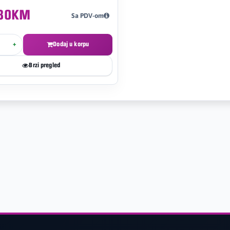
,80KM
Sa PDV-om
+
Dodaj u korpu
Brzi pregled