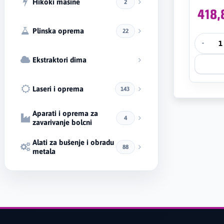
Hikoki mašine
2
418
Plinska oprema
22
-
Ekstraktori dima
Laseri i oprema
143
Aparati i oprema za
4
zavarivanje bolcni
Alati za bušenje i obradu
88
metala