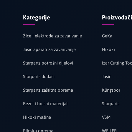
Kategorije
Proizvođači
Žice i elektrode za zavarivanje
GeKa
Jasic aparati za zavarivanje
Hikoki
Starparts potrošni dijelovi
Izar Cutting Too
Starparts dodaci
Jasic
Starparts zaštitna oprema
Klingspor
Rezni i brusni materijali
Starparts
Hikoki mašine
VSM
Plinska oprema
WEILER