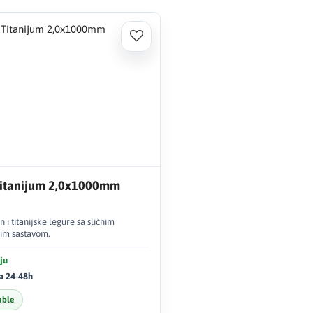
Titanijum 2,0x1000mm
tan i titanijske legure sa sličnim
im sastavom.
ju
a 24-48h
able