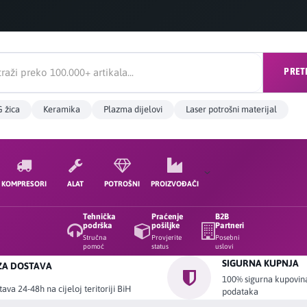
PRET
 žica
Keramika
Plazma dijelovi
Laser potrošni materijal
KOMPRESORI
ALAT
POTROŠNI
PROIZVOĐAČI
Tehnička
Praćenje
B2B
podrška
pošiljke
Partneri
Stručna
Provjerite
Posebni
pomoć
status
uslovi
SIGURNA KUPNJA
ZA DOSTAVA
100% sigurna kupovina 
ava 24-48h na cijeloj teritoriji BiH
podataka