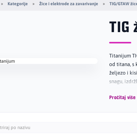
Kategorije
Žice i elektrode za zavarivanje
TIG/GTAW žice
TIG 
Titanijum TI
od titana, s
željezo i ki
snagu, izdrž
Pročitaj više