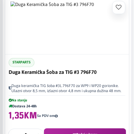
Ulazni otvor: 8,5 mm
Dostupne veličine: 3L, 4L, 5L i 6L
Materijal: keramika
Prodajna jedinica: komad
Manje veličine šoba koriste se kada je potreban uži i
koncentrisaniji protok zaštitnog gasa, dok veće veličine
omogućavaju širu zaštitnu zonu. Izbor odgovarajuće šobe zavisi
od debljine materijala, pristupa zavaru, položaja zavarivanja i
STARPARTS
konfiguracije TIG potrošnih dijelova.
Duga Keramička Šoba za TIG #3 796F70
Prilikom odabira 796F keramičke šobe potrebno je uskladiti
šobu sa odgovarajućim WP9/WP20 gorionikom, stezačem,
Duga keramička TIG šoba #3L 796F70 za WP9 i WP20 gorionike.
Ulazni otvor 8,5 mm, izlazni otvor 4,8 mm i ukupna dužina 48 mm.
tijelom stezača, volfram elektrodom i ostalim potrošnim
dijelovima koji se koriste u TIG sistemu.
Na stanju
Dostava 24-48h
1,35KM
Sa PDV-om