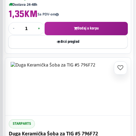
Dostava 24-48h
1,35KM
Sa PDV-om
-
+
Dodaj u korpu
Brzi pregled
STARPARTS
Duga Keramička Šoba za TIG #5 796F72