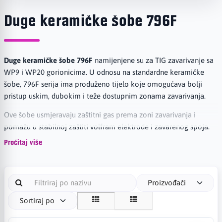
Duge keramičke šobe 796F
Duge keramičke šobe 796F
namijenjene su za TIG zavarivanje sa
WP9 i WP20 gorionicima. U odnosu na standardne keramičke
šobe, 796F serija ima produženo tijelo koje omogućava bolji
pristup uskim, dubokim i teže dostupnim zonama zavarivanja.
Ove šobe usmjeravaju zaštitni gas prema zoni zavarivanja i
pomažu u stabilnoj zaštiti volfram elektrode i zavarenog spoja.
Koriste se kod preciznijih TIG radova, servisnih intervencija, rada u
Pročitaj više
uglovima, cijevima, konstrukcijama i na mjestima gdje standardna
kratka šoba nema dovoljan dohvat.
Serija šoba: 796F
Proizvođači
Tip: duge keramičke TIG šobe
Sortiraj po
Kompatibilno sa: WP9 / WP20 TIG gorionici
Dužina šobe: 48 mm kod osnovnih 796F modela