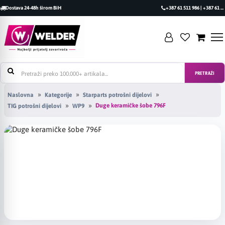
Dostava 24-48h širom BiH
+387 61 511 986 | +387 61 493 470
PRETRAŽI
Naslovna
Kategorije
Starparts potrošni dijelovi
Duge keramičke šobe 796F
TIG potrošni dijelovi
WP9