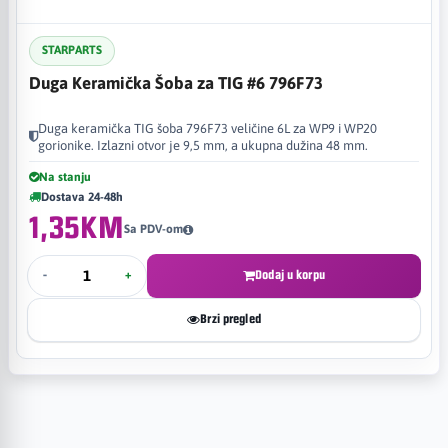
STARPARTS
Duga Keramička Šoba za TIG #6 796F73
Duga keramička TIG šoba 796F73 veličine 6L za WP9 i WP20
gorionike. Izlazni otvor je 9,5 mm, a ukupna dužina 48 mm.
Na stanju
Dostava 24-48h
1,35KM
Sa PDV-om
-
+
Dodaj u korpu
Brzi pregled