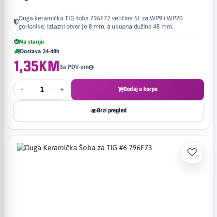
Duga keramička TIG šoba 796F72 veličine 5L za WP9 i WP20
gorionike. Izlazni otvor je 8 mm, a ukupna dužina 48 mm.
Na stanju
Dostava 24-48h
1,35KM
Sa PDV-om
-
+
Dodaj u korpu
Brzi pregled