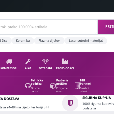
PRET
 žica
Keramika
Plazma dijelovi
Laser potrošni materijal
KOMPRESORI
ALAT
POTROŠNI
PROIZVOĐAČI
Tehnička
Praćenje
B2B
podrška
pošiljke
Partneri
Stručna
Provjerite
Posebni
pomoć
status
uslovi
SIGURNA KUPNJA
ZA DOSTAVA
100% sigurna kupovina 
ava 24-48h na cijeloj teritoriji BiH
podataka