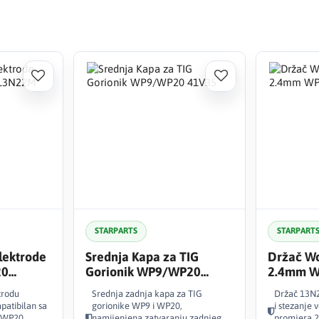
STARPARTS
STARPART
lektrode
Srednja Kapa za TIG
Držač Wo
20
Gorionik WP9/WP20
2.4mm W
41V35
trodu
Srednja zadnja kapa za TIG
Držač 13N23
atibilan sa
gorionike WP9 i WP20,
i stezanje 
 WP20.
namijenjena zatvaranju zadnjeg
promjera 2