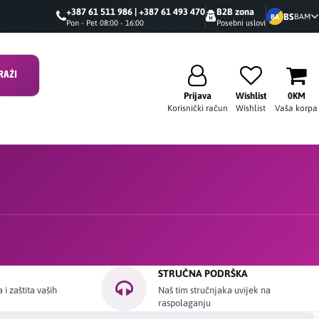
+387 61 511 986 | +387 61 493 470
B2B zona
BS
BAM
BA
Pon - Pet 08:00 - 16:00
Posebni uslovi
RAŽI
Prijava
Wishlist
0KM
Korisnički račun
Wishlist
Vaša korpa
STRUČNA PODRŠKA
i zaštita vaših
Naš tim stručnjaka uvijek na
raspolaganju