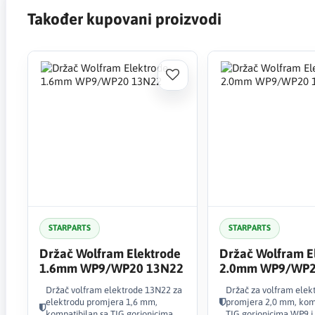
Također kupovani proizvodi
STARPARTS
STARPARTS
Držač Wolfram Elektrode
Držač Wolfram E
1.6mm WP9/WP20 13N22
2.0mm WP9/WP
13N22M
Držač volfram elektrode 13N22 za
Držač za volfram elek
elektrodu promjera 1,6 mm,
promjera 2,0 mm, komp
kompatibilan sa TIG gorionicima
TIG gorionicima WP9 i