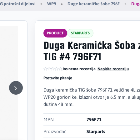
Duga
G potrošni dijelovi
WP9
Duge keramičke šobe 796F
PRODUCT
STARPARTS
Duga Keramička Šoba 
TIG #4 796F71
Jos nema recenzija.
|
Napisite recenziju
Postavite pitanje
Duga keramička TIG šoba 796F71 veličine 4L z
WP20 gorionike. Izlazni otvor je 6,5 mm, a uk
dužina 48 mm.
MPN
796F71
Proizvođač
Starparts