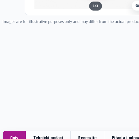
1
/
3
Images are for illustrative purposes only and may differ from the actual produc
Opis
Tehnički podaci
Recenzije
Pitanja i odgo