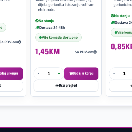
dijela gorionika i stezanju volfram
gorionicim
elektrode.
Na stanju
Na stanju
Dostava 2
no
Dostava 24-48h
Više kom
Više komada dostupno
Sa PDV-om
0,85
1,45KM
Sa PDV-om
odaj u korpu
-
+
Dodaj u korpu
-
d
Brzi pregled