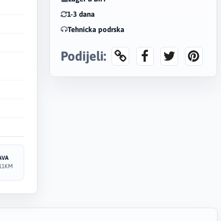
1-3 dana
Tehnicka podrska
Podijeli:
AVA
11KM