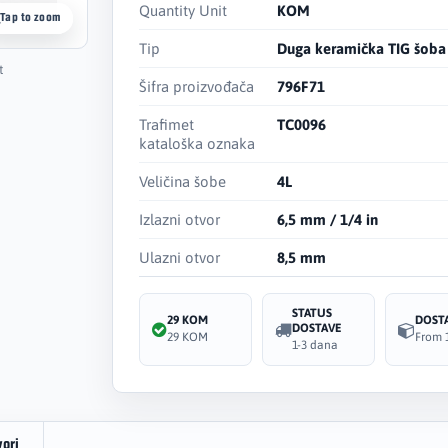
Quantity Unit
KOM
Tap to zoom
Tip
Duga keramička TIG šoba
t
Šifra proizvođača
796F71
Trafimet
TC0096
kataloška oznaka
Veličina šobe
4L
Izlazni otvor
6,5 mm / 1/4 in
Ulazni otvor
8,5 mm
STATUS
29 KOM
DOST
DOSTAVE
29 KOM
From 
1-3 dana
vori