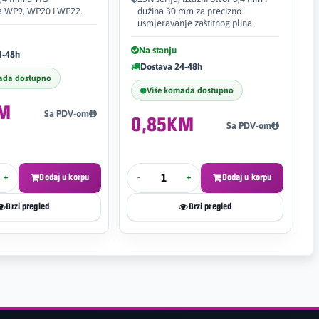
a WP9, WP20 i WP22.
dužina 30 mm za precizno
usmjeravanje zaštitnog plina.
Na stanju
4-48h
Dostava 24-48h
ada dostupno
Više komada dostupno
KM
Sa PDV-om
0,85KM
Sa PDV-om
+
Dodaj u korpu
-
+
Dodaj u korpu
Brzi pregled
Brzi pregled