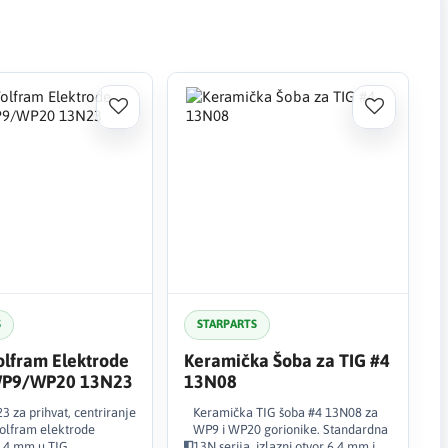
S
STARPARTS
lfram Elektrode
Keramička Šoba za TIG #4
P9/WP20 13N23
13N08
 za prihvat, centriranje
Keramička TIG šoba #4 13N08 za
volfram elektrode
WP9 i WP20 gorionike. Standardna
,4 mm u TIG
13N serija, izlazni otvor 6,4 mm i