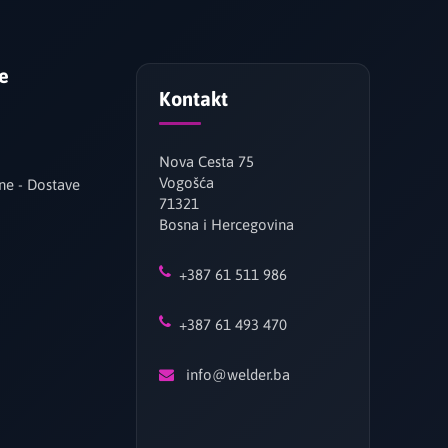
je
Kontakt
Nova Cesta 75
Vogošća
ne - Dostave
71321
Bosna i Hercegovina
+387 61 511 986
+387 61 493 470
info@welder.ba