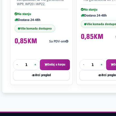
WP9, WP20 i WP22.
Na stanju
Na stanju
Dostava 24-48h
Dostava 24-48h
Više komada dostup
Više komada dostupno
0,85KM
0,85KM
Sa PDV-om
-
+
Dodaj u korpu
-
+
D
Brzi pregled
Brzi pregle