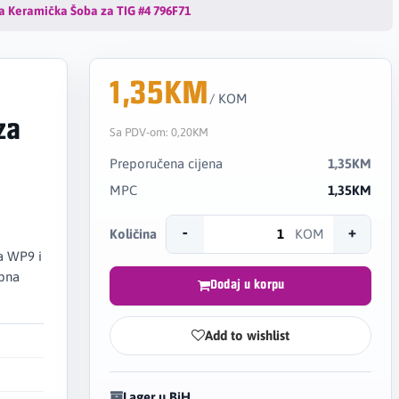
 Keramička Šoba za TIG #4 796F71
1,35KM
/ KOM
za
Sa PDV-om:
0,20KM
Preporučena cijena
1,35KM
MPC
1,35KM
-
+
Količina
KOM
a WP9 i
upna
Dodaj u korpu
Add to wishlist
Lager u BiH