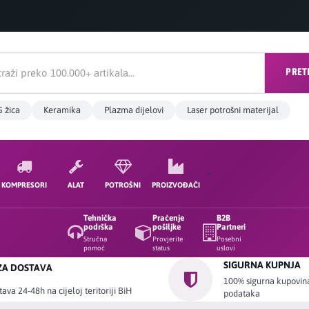
PRET
 žica
Keramika
Plazma dijelovi
Laser potrošni materijal
KOMPRESORI
ALAT
POTROŠNI
PROIZVOĐAČI
Tehnička
Praćenje
B2B
podrška
pošiljke
Partneri
Stručna
Provjerite
Posebni
pomoć
status
uslovi
SIGURNA KUPNJA
ZA DOSTAVA
100% sigurna kupovina 
ava 24-48h na cijeloj teritoriji BiH
podataka