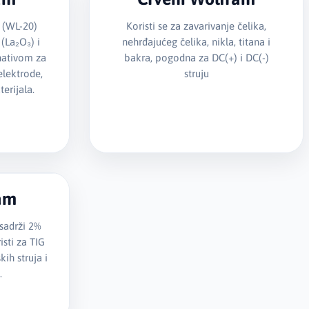
 (WL-20)
Koristi se za zavarivanje čelika,
 (La₂O₃) i
nehrđajućeg čelika, nikla, titana i
nativom za
bakra, pogodna za DC(+) i DC(-)
elektrode,
struju
erijala.
ram
sadrži 2%
isti za TIG
ih struja i
.