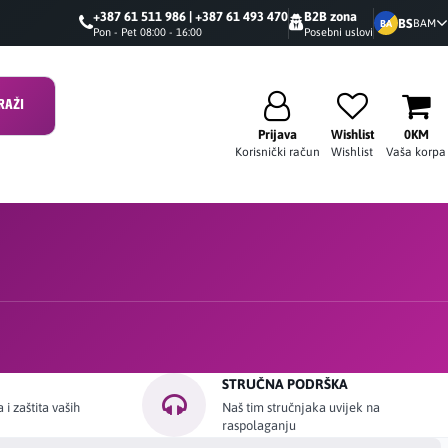
+387 61 511 986 | +387 61 493 470
B2B zona
BS
BAM
BA
Pon - Pet 08:00 - 16:00
Posebni uslovi
RAŽI
Prijava
Wishlist
0KM
Korisnički račun
Wishlist
Vaša korpa
STRUČNA PODRŠKA
i zaštita vaših
Naš tim stručnjaka uvijek na
raspolaganju