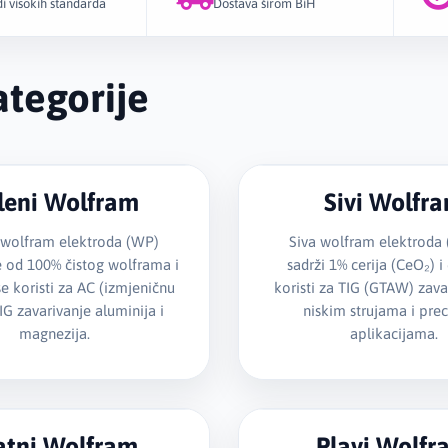
i visokih standarda
Dostava širom BiH
tegorije
leni Wolfram
Sivi Wolfr
 wolfram elektroda (WP)
Siva wolfram elektroda
e od 100% čistog wolframa i
sadrži 1% cerija (CeO₂) i
e koristi za AC (izmjeničnu
koristi za TIG (GTAW) zava
TIG zavarivanje aluminija i
niskim strujama i pre
magnezija.
aplikacijama.
atni Wolfram
Plavi Wolfr