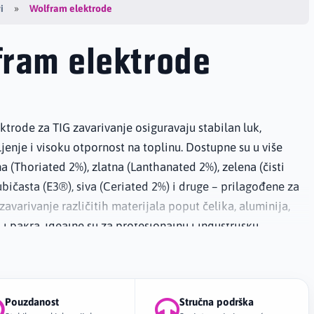
Wolfram elektrode
i
fram elektrode
trode za TIG zavarivanje osiguravaju stabilan luk,
jenje i visoku otpornost na toplinu. Dostupne su u više
na (Thoriated 2%), zlatna (Lanthanated 2%), zelena (čisti
ubičasta (E3®), siva (Ceriated 2%) i druge – prilagođene za
zavarivanje različitih materijala poput čelika, aluminija,
a i bakra. Idealne su za profesionalnu i industrijsku
deći dug vijek trajanja i vrhunski kvalitet zavara bez
sti.
Pouzdanost
Stručna podrška