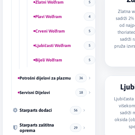
Zlatni Wolfram
5
Zlatna w
Plavi Wolfram
4
sadrži 2%
od najpo
Crveni Wolfram
5
thoriate
sadrži 
Ljubičasti Wolfram
pruža izvr
5
Bijeli Wolfram
5
Potrošni dijelovi za plazmu
36
Ljub
Servisni Dijelovi
18
Ljubičasta
višekom
Starparts dodaci
56
sadrži 
oksida (obi
Starparts zaštitna
spe
29
oprema