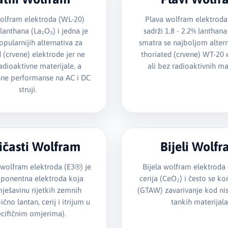
olfram elektroda (WL-20)
Plava wolfram elektroda
 lanthana (La₂O₃) i jedna je
sadrži 1.8 - 2.2% lanthana
pularnijih alternativa za
smatra se najboljom alter
d (crvene) elektrode jer ne
thoriated (crvene) WT-20 
radioaktivne materijale, a
ali bez radioaktivnih mat
sne performanse na AC i DC
struji.
ičasti Wolfram
Bijeli Wolf
 wolfram elektroda (E3®) je
Bijela wolfram elektroda 
ponentna elektroda koja
cerija (CeO₂) i često se kor
mješavinu rijetkih zemnih
(GTAW) zavarivanje kod nisk
čno lantan, cerij i itrijum u
tankih materijala
cifičnim omjerima).