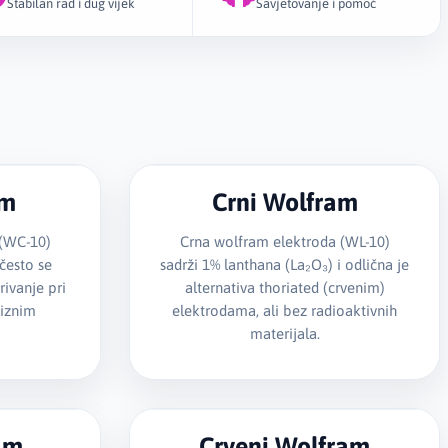
Stabilan rad i dug vijek
Savjetovanje i pomoć
am
Crni Wolfram
 (WC-10)
Crna wolfram elektroda (WL-10)
 često se
sadrži 1% lanthana (La₂O₃) i odlična je
rivanje pri
alternativa thoriated (crvenim)
ciznim
elektrodama, ali bez radioaktivnih
materijala.
am
Crveni Wolfram