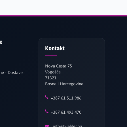
je
Kontakt
Nova Cesta 75
Vogošća
ne - Dostave
71321
Bosna i Hercegovina
+387 61 511 986
+387 61 493 470
info@welder.ba