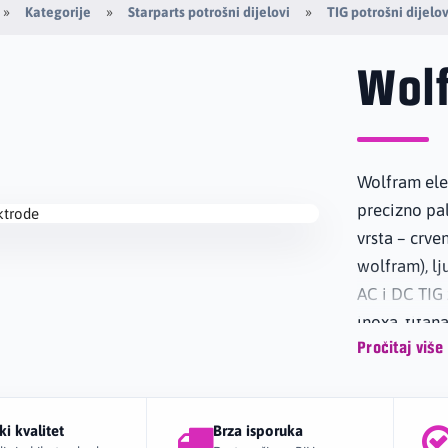
Kategorije
Starparts potrošni dijelovi
TIG potrošni dijelov
Wol
Wolfram elek
precizno pal
vrsta – crve
wolfram), lj
AC i DC TIG 
inoxa, titan
upotrebu, nu
Pročitaj više
radioaktivno
ki kvalitet
Brza isporuka