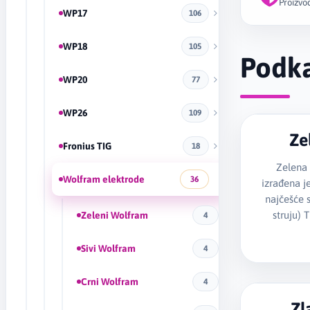
Proizvod
WP17
106
WP18
105
Podka
WP20
77
WP26
109
Ze
Fronius TIG
18
Zelena
Wolfram elektrode
36
izrađena j
najčešće s
struju) 
Zeleni Wolfram
4
Sivi Wolfram
4
Crni Wolfram
4
Zl