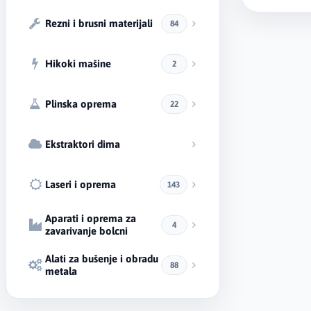
Rezni i brusni materijali
84
Hikoki mašine
2
Plinska oprema
22
Ekstraktori dima
Laseri i oprema
143
Aparati i oprema za
4
zavarivanje bolcni
Alati za bušenje i obradu
88
metala