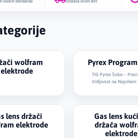
i visokih standarda
Dostava širom BiH
Ako tražite 
stezače wol
tegorije
kategorija 
rad i održav
žači wolfram
Pyrex Progra
elektrode
TIG Pyrex Šobe – Preci
Vidljivost na Najvišem
s lens držači
Gas lens kuć
fram elektrode
držača wolf
elektrode