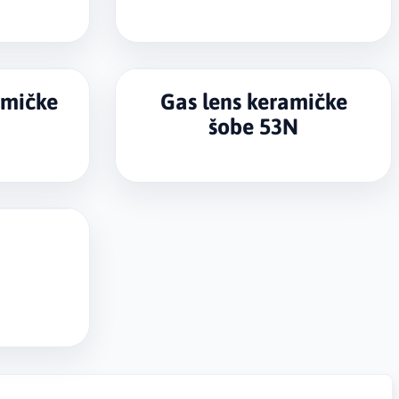
amičke
Gas lens keramičke
F
šobe 53N