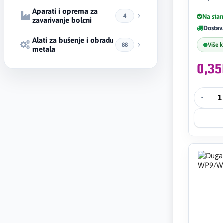
Aparati i oprema za
4
Na stan
zavarivanje bolcni
Dostav
Alati za bušenje i obradu
Više 
88
metala
0,3
-