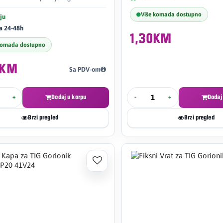
Više komada dostupno
ju
a 24-48h
1,30KM
komada dostupno
5KM
Sa PDV-om
+
Dodaj u korpu
-
+
Dodaj
Brzi pregled
Brzi pregled