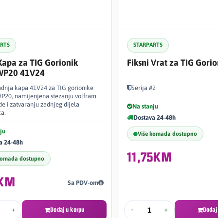
ARTS
STARPARTS
apa za TIG Gorionik
Fiksni Vrat za TIG Gori
P20 41V24
dnja kapa 41V24 za TIG gorionike
Serija #2
P20, namijenjena stezanju volfram
de i zatvaranju zadnjeg dijela
Na stanju
ka.
Dostava 24-48h
ju
Više komada dostupno
a 24-48h
11,75KM
komada dostupno
5KM
Sa PDV-om
+
Dodaj u korpu
-
+
Dodaj