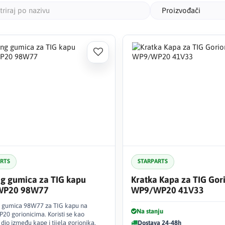
Proizvođači
ARTS
STARPARTS
g gumica za TIG kapu
Kratka Kapa za TIG Gor
WP20 98W77
WP9/WP20 41V33
 gumica 98W77 za TIG kapu na
Na stanju
0 gorionicima. Koristi se kao
 dio između kape i tijela gorionika.
Dostava 24-48h