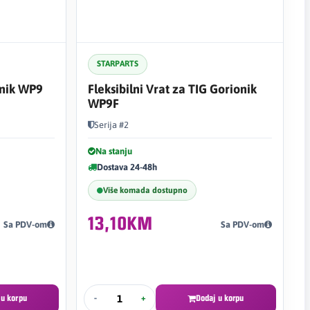
STARPARTS
onik WP9
Fleksibilni Vrat za TIG Gorionik
WP9F
Serija #2
Na stanju
Dostava 24-48h
Više komada dostupno
13,10KM
Sa PDV-om
Sa PDV-om
 u korpu
-
+
Dodaj u korpu