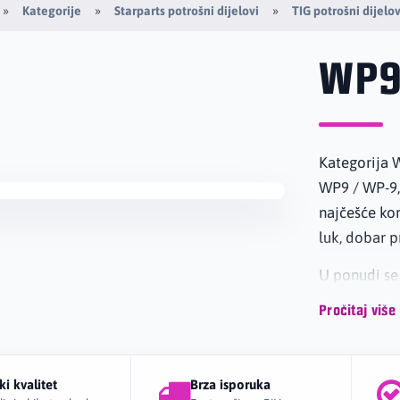
Kategorije
Starparts potrošni dijelovi
TIG potrošni dijelov
WP
Kategorija 
WP9 / WP-9,
najčešće kor
luk, dobar p
U ponudi se
stezači wolf
Pročitaj više
potrošni dij
posebno pogo
aluminijuma 
ki kvalitet
Brza isporuka
uredan zavar