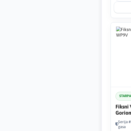
STARP
Fiksni 
Gorio
Serija 
gasa