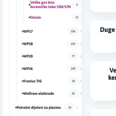
Velike gas lens
4
keramičke šobe 53N/57N
Ostalo
21
Duge 
WP17
106
WP18
105
WP20
77
WP26
Ve
109
ke
Fronius TIG
18
Wolfram elektrode
36
Potrošni dijelovi za plazmu
36