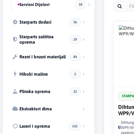
Servisni Dijelovi
18
Starparts dodaci
56
Starparts zaštitna
29
oprema
Rezni i brusni materijali
84
Hikoki mašine
2
Plinska oprema
22
STARP
Dihtun
Ekstraktori dima
WP9/
Dihtung
Laseri i oprema
143
WP9/WP2
zaptivni