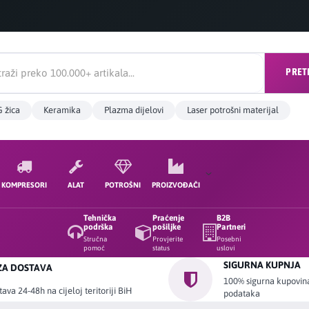
PRET
 žica
Keramika
Plazma dijelovi
Laser potrošni materijal
KOMPRESORI
ALAT
POTROŠNI
PROIZVOĐAČI
Tehnička
Praćenje
B2B
podrška
pošiljke
Partneri
Stručna
Provjerite
Posebni
pomoć
status
uslovi
SIGURNA KUPNJA
ZA DOSTAVA
100% sigurna kupovina 
ava 24-48h na cijeloj teritoriji BiH
podataka