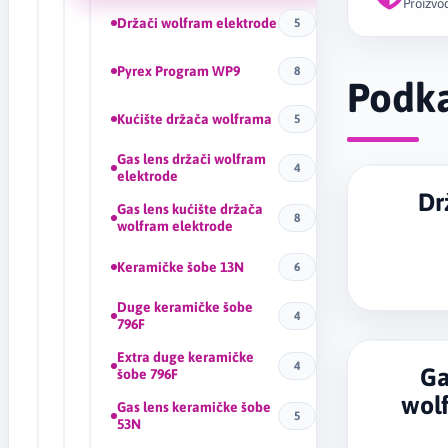
Proizvod
Držači wolfram elektrode
5
Pyrex Program WP9
8
Podka
Kućište držača wolframa
5
Gas lens držači wolfram
4
elektrode
Dr
Gas lens kućište držača
8
wolfram elektrode
Keramičke šobe 13N
6
Duge keramičke šobe
4
796F
Extra duge keramičke
4
Ga
šobe 796F
wol
Gas lens keramičke šobe
5
53N