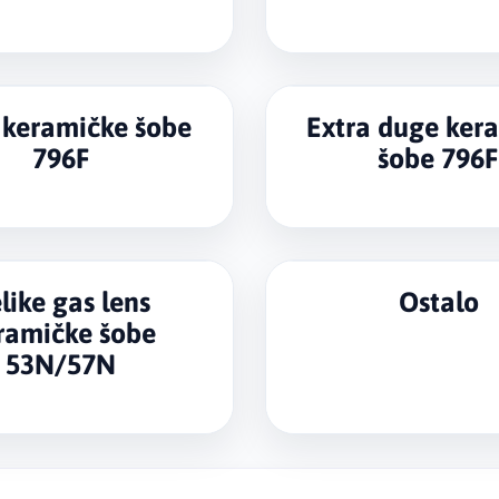
keramičke šobe
Extra duge ker
796F
šobe 796
like gas lens
Ostalo
ramičke šobe
53N/57N