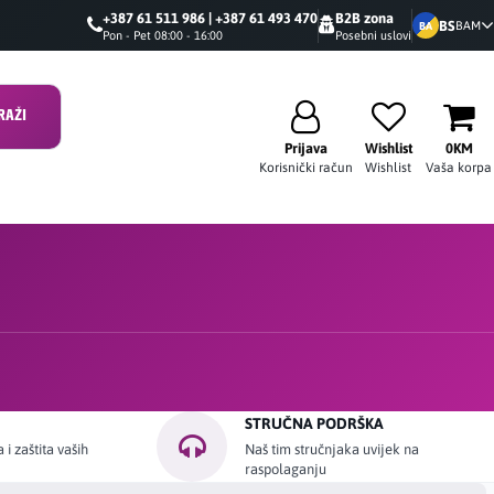
+387 61 511 986 | +387 61 493 470
B2B zona
BS
BAM
BA
Pon - Pet 08:00 - 16:00
Posebni uslovi
RAŽI
Prijava
Wishlist
0KM
Korisnički račun
Wishlist
Vaša korpa
STRUČNA PODRŠKA
i zaštita vaših
Naš tim stručnjaka uvijek na
raspolaganju