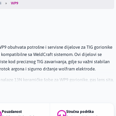
WP9
i
9
WP9 obuhvata potrošne i servisne dijelove za TIG gorionike
 kompatibilne sa WeldCraft sistemom. Ovi dijelovi se
iste kod preciznog TIG zavarivanja, gdje su važni stabilan
rotok argona i sigurno držanje wolfram elektrode.
 nalaze 13N keramičke šobe za WP9 gorionike, gas lens sita,
rama 13N serije, nosači stezača, izolatori, kapice i ostali
elovi za održavanje TIG gorionika. WP9 gorionici su
dni za finije i preciznije radove, zavarivanje inoxa, čelika,
i tankih materijala, gdje korisnik traži bolju kontrolu luka i
Pouzdanost
Stručna podrška
.