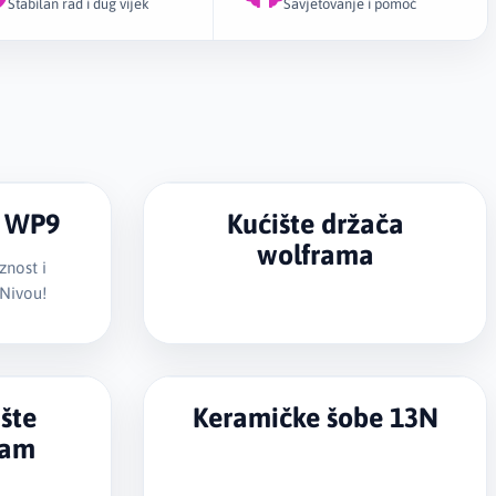
Stabilan rad i dug vijek
Savjetovanje i pomoć
TIG dijelove za WP9 gorionik, 13N šobe, gas lens za WP9,
frama ili WeldCraft kompatibilne potrošne dijelove, ova
sadrži najčešće korištene komponente potrebne za redovan
anje gorionika.
m WP9
Kućište držača
wolframa
znost i
 Nivou!
ište
Keramičke šobe 13N
ram