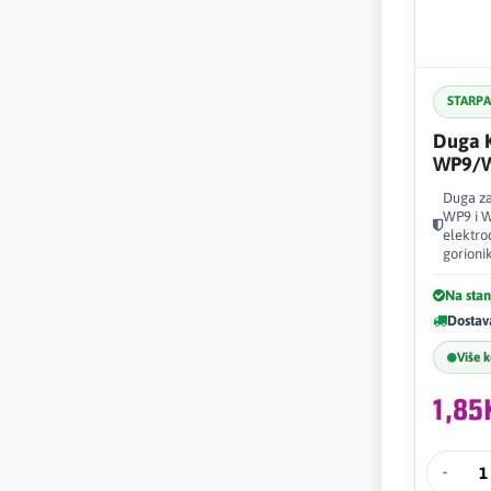
STARP
Duga K
WP9/W
Duga za
WP9 i W
elektro
gorioni
Na stan
Dostav
Više 
1,8
-