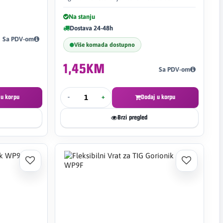
Na stanju
Dostava 24-48h
Sa PDV-om
Više komada dostupno
1,45KM
Sa PDV-om
 u korpu
-
+
Dodaj u korpu
Brzi pregled