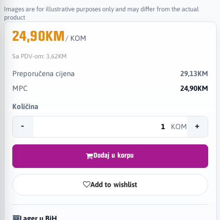
Images are for illustrative purposes only and may differ from the actual
product
24,90KM
/ KOM
Sa PDV-om:
3,62KM
Preporučena cijena
29,13KM
MPC
24,90KM
Količina
-
+
KOM
Dodaj u korpu
Add to wishlist
Lager u BiH