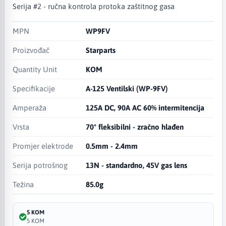
Serija #2 - ručna kontrola protoka zaštitnog gasa
MPN
WP9FV
Proizvođač
Starparts
Quantity Unit
KOM
Specifikacije
A-125 Ventilski (WP-9FV)
Amperaža
125A DC, 90A AC 60% intermitencija
Vrsta
70º fleksibilni - zračno hlađen
Promjer elektrode
0.5mm - 2.4mm
Serija potrošnog
13N - standardno, 45V gas lens
Težina
85.0g
5 KOM
5 KOM