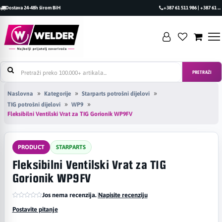
Dostava 24-48h širom BiH
+387 61 511 986 | +387 61 493 470
PRETRAŽI
Naslovna
Kategorije
Starparts potrošni dijelovi
TIG potrošni dijelovi
WP9
Fleksibilni Ventilski Vrat za TIG Gorionik WP9FV
PRODUCT
STARPARTS
Fleksibilni Ventilski Vrat za TIG
Gorionik WP9FV
Jos nema recenzija.
|
Napisite recenziju
Postavite pitanje