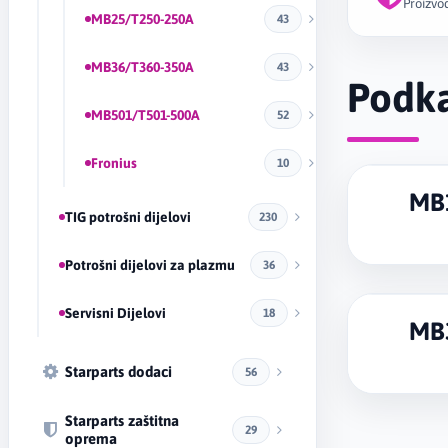
Proizvod
MB25/T250-250A
43
MB36/T360-350A
43
Podka
MB501/T501-500A
52
Fronius
10
MB
TIG potrošni dijelovi
230
Potrošni dijelovi za plazmu
36
Servisni Dijelovi
18
MB
Starparts dodaci
56
Starparts zaštitna
29
oprema