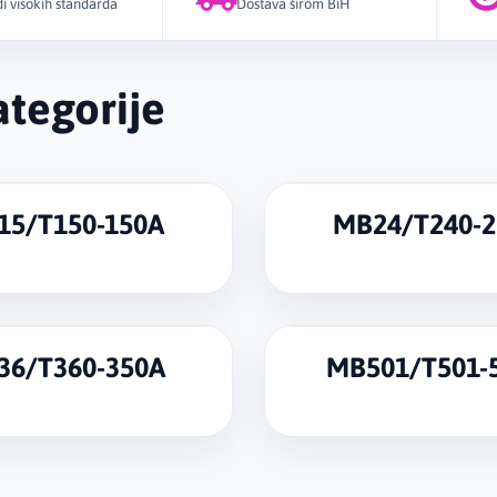
i visokih standarda
Dostava širom BiH
Redovna zam
luka, pravil
tegorije
smanjenja pr
doprinose b
trajanja za
15/T150-150A
MB24/T240-2
36/T360-350A
MB501/T501-