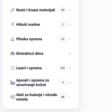
Rezni i brusni materijali
84
Hikoki mašine
2
Plinska oprema
22
Ekstraktori dima
Laseri i oprema
143
Aparati i oprema za
4
zavarivanje bolcni
Alati za bušenje i obradu
88
metala