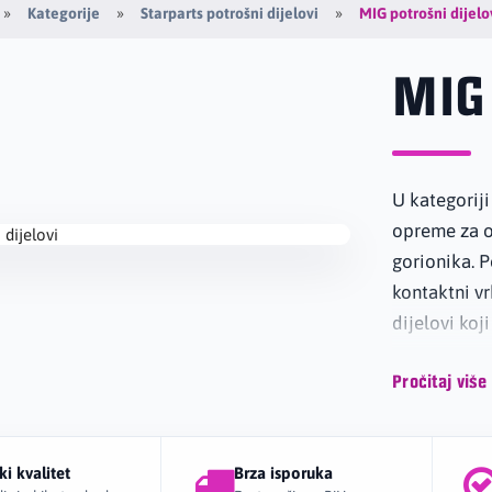
MIG potrošni dijelo
Kategorije
Starparts potrošni dijelovi
MIG 
U kategoriji
opreme za o
gorionika. 
kontaktni vrh
dijelovi koj
Kategorija u
Pročitaj više
su MB15/T1
i potrošne d
potrošni dij
ki kvalitet
Brza isporuka
profesionaln