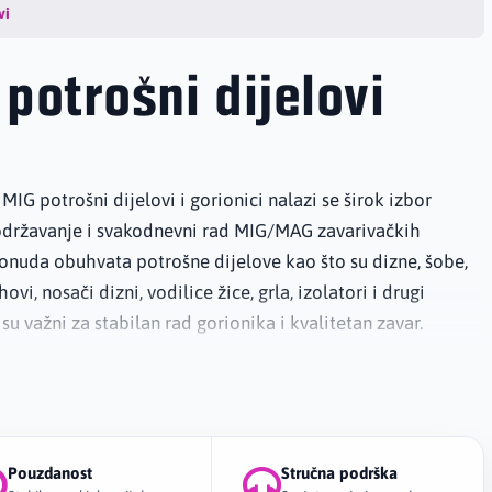
vi
potrošni dijelovi
 MIG potrošni dijelovi i gorionici nalazi se širok izbor
državanje i svakodnevni rad MIG/MAG zavarivačkih
Ponuda obuhvata potrošne dijelove kao što su dizne, šobe,
ovi, nosači dizni, vodilice žice, grla, izolatori i drugi
i su važni za stabilan rad gorionika i kvalitetan zavar.
ključuje dijelove za najčešće tipove MIG gorionika, kao što
50, MB24/T240, MB25/T250, MB36/T360 i MB501/T501, kao
ijelove za Fronius gorionike. U ponudi se nalaze StarParts
elovi, kompletni gorionici i prateća oprema za
Pouzdanost
Stručna podrška
u, radiončku i industrijsku upotrebu.