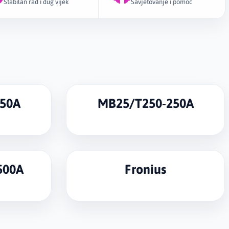
Stabilan rad i dug vijek
Savjetovanje i pomoć
jena potrošnih dijelova pomaže u održavanju stabilnog
nog protoka zaštitnog gasa, preciznog vođenja žice i
skanja tokom zavarivanja. Kvalitetni MIG potrošni dijelovi
oljem izgledu zavara, manjem broju zastoja i dužem vijeku
varivačke opreme.
50A
MB25/T250-250A
500A
Fronius