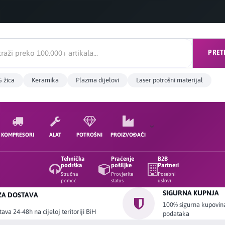
PRET
 žica
Keramika
Plazma dijelovi
Laser potrošni materijal
KOMPRESORI
ALAT
POTROŠNI
PROIZVOĐAČI
Tehnička
Praćenje
B2B
podrška
pošiljke
Partneri
Stručna
Provjerite
Posebni
pomoć
status
uslovi
SIGURNA KUPNJA
ZA DOSTAVA
100% sigurna kupovina 
ava 24-48h na cijeloj teritoriji BiH
podataka