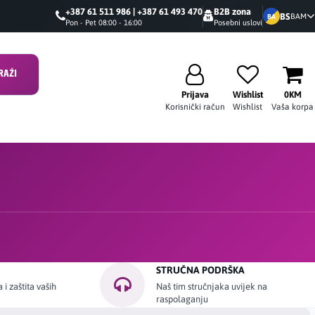
+387 61 511 986 | +387 61 493 470
B2B zona
BS
BAM
BA
Pon - Pet 08:00 - 16:00
Posebni uslovi
RAŽI
Prijava
Wishlist
0KM
Korisnički račun
Wishlist
Vaša korpa
STRUČNA PODRŠKA
i zaštita vaših
Naš tim stručnjaka uvijek na
raspolaganju