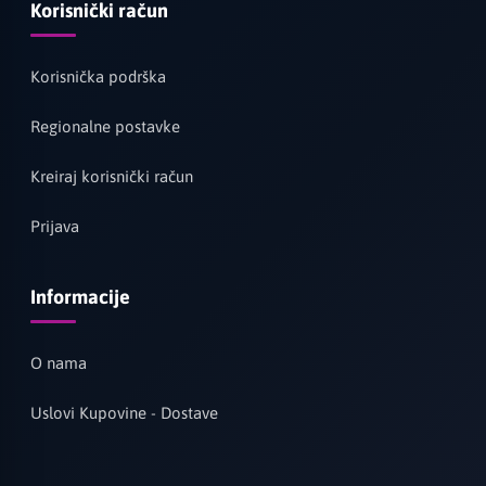
procesima.
Korisnički račun
Korisnička podrška
Regionalne postavke
Kreiraj korisnički račun
Prijava
Informacije
O nama
Uslovi Kupovine - Dostave