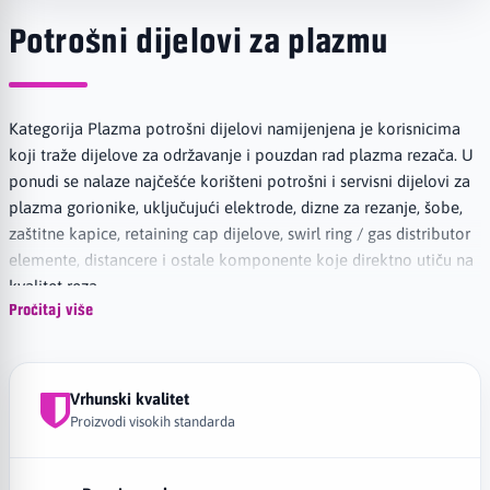
Potrošni dijelovi za plazmu
Kategorija Plazma potrošni dijelovi namijenjena je korisnicima
koji traže dijelove za održavanje i pouzdan rad plazma rezača. U
ponudi se nalaze najčešće korišteni potrošni i servisni dijelovi za
plazma gorionike, uključujući elektrode, dizne za rezanje, šobe,
zaštitne kapice, retaining cap dijelove, swirl ring / gas distributor
elemente, distancere i ostale komponente koje direktno utiču na
kvalitet reza.
Pročitaj više
Ispravni plazma potrošni dijelovi omogućavaju stabilan luk,
preciznije rezanje, bolju kontrolu udaljenosti od materijala i
manju potrošnju gorionika. Redovna zamjena elektroda, dizni i
Vrhunski kvalitet
gas distributera posebno je važna kod rada sa čelikom, inoxom,
Proizvodi visokih standarda
aluminijumom i drugim provodljivim metalima, jer istrošeni
dijelovi mogu uzrokovati loš rez, povećano prskanje, nestabilan
luk i kraći vijek trajanja gorionika.