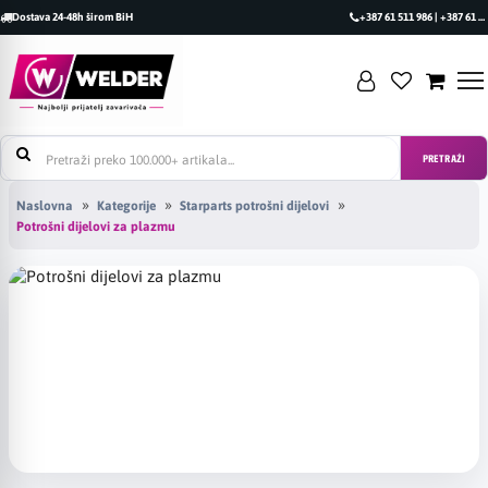
Dostava 24-48h širom BiH
+387 61 511 986 | +387 61 493 470
PRETRAŽI
Naslovna
Kategorije
Starparts potrošni dijelovi
Potrošni dijelovi za plazmu