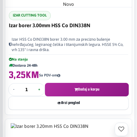
Novo
IZAR CUTTING TOOL
Izar borer 3.00mm HSS Co DIN338N
Izar HSS Co DIN338N borer 3.00 mm za precizno bušenje
nehrđajućeg, legiranog čelika i titanijumskih legura. HSSE 5% Co,
vrh 135° i ravna drška.
Na stanju
Dostava 24-48h
3,25KM
Sa PDV-om
-
+
Dodaj u korpu
Brzi pregled