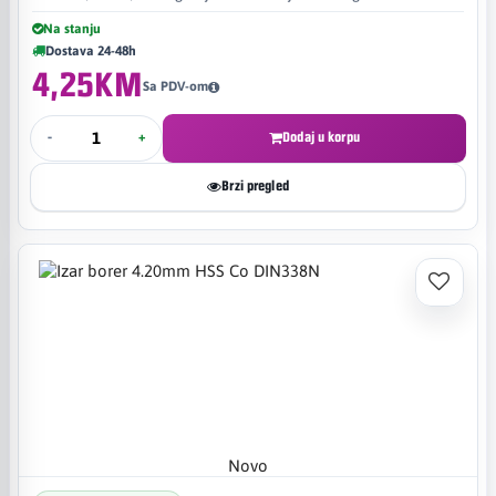
Na stanju
Dostava 24-48h
4,25KM
Sa PDV-om
-
+
Dodaj u korpu
Brzi pregled
Novo