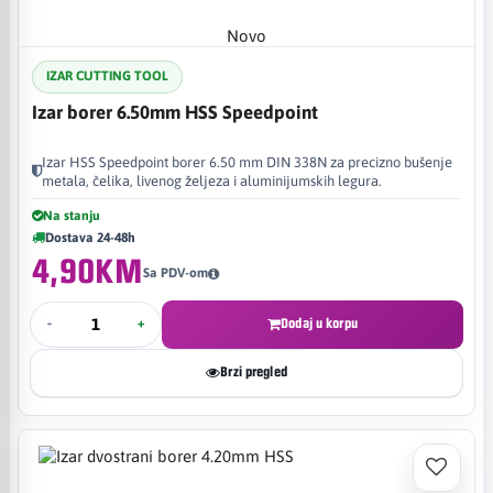
Novo
IZAR CUTTING TOOL
Izar borer 6.50mm HSS Speedpoint
Izar HSS Speedpoint borer 6.50 mm DIN 338N za precizno bušenje
metala, čelika, livenog željeza i aluminijumskih legura.
Na stanju
Dostava 24-48h
4,90KM
Sa PDV-om
-
+
Dodaj u korpu
Brzi pregled