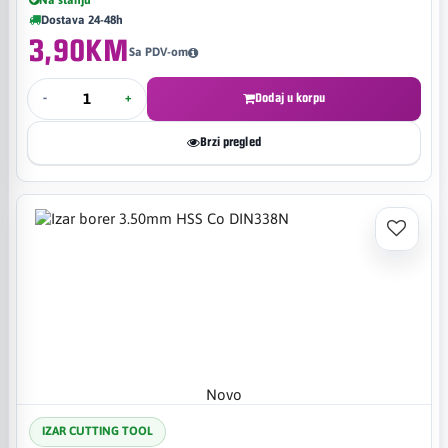
Dostava 24-48h
3,90KM
Sa PDV-om
-
+
Dodaj u korpu
Brzi pregled
Novo
IZAR CUTTING TOOL