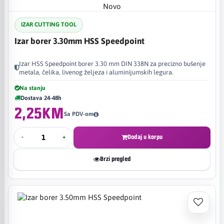
Novo
IZAR CUTTING TOOL
Izar borer 3.30mm HSS Speedpoint
Izar HSS Speedpoint borer 3.30 mm DIN 338N za precizno bušenje
metala, čelika, livenog željeza i aluminijumskih legura.
Na stanju
Dostava 24-48h
2,25KM
Sa PDV-om
-
+
Dodaj u korpu
Brzi pregled