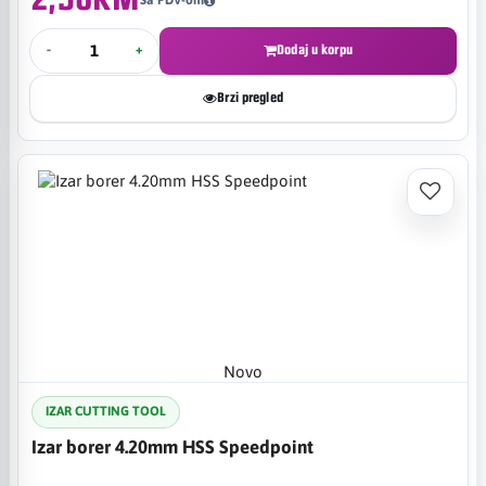
2,50KM
Sa PDV-om
-
+
Dodaj u korpu
Brzi pregled
Novo
IZAR CUTTING TOOL
Izar borer 4.20mm HSS Speedpoint