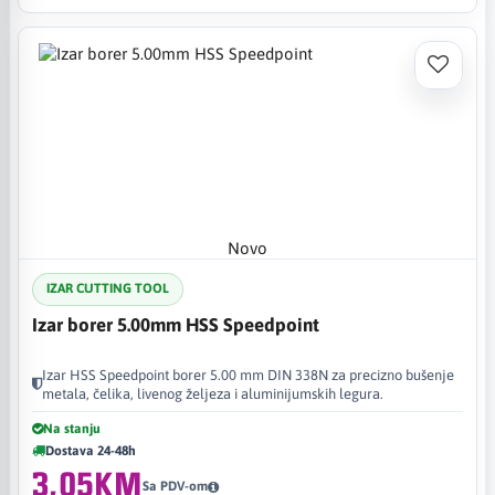
Novo
IZAR CUTTING TOOL
Izar borer 5.00mm HSS Speedpoint
Izar HSS Speedpoint borer 5.00 mm DIN 338N za precizno bušenje
metala, čelika, livenog željeza i aluminijumskih legura.
Na stanju
Dostava 24-48h
3,05KM
Sa PDV-om