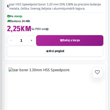
Izar HSS Speedpoint borer 3.20 mm DIN 338N za precizno bušenje
metala, čelika, livenog željeza i aluminijumskih legura.
Na stanju
Dostava 24-48h
2,25KM
Sa PDV-om
-
+
Dodaj u korpu
Brzi pregled