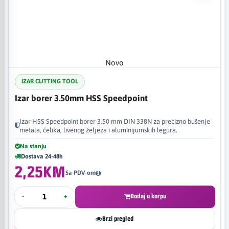
Novo
IZAR CUTTING TOOL
Izar borer 3.50mm HSS Speedpoint
Izar HSS Speedpoint borer 3.50 mm DIN 338N za precizno bušenje
metala, čelika, livenog željeza i aluminijumskih legura.
Na stanju
Dostava 24-48h
2,25KM
Sa PDV-om
-
+
Dodaj u korpu
Brzi pregled