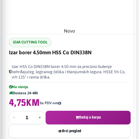
Novo
IZAR CUTTING TOOL
Izar borer 4.50mm HSS Co DIN338N
Izar HSS Co DIN338N borer 4.50 mm za precizno bušenje
nehrđajućeg, legiranog čelika i titanijumskih legura. HSSE 5% Co,
vrh 135° i ravna drška.
Na stanju
Dostava 24-48h
4,75KM
Sa PDV-om
-
+
Dodaj u korpu
Brzi pregled