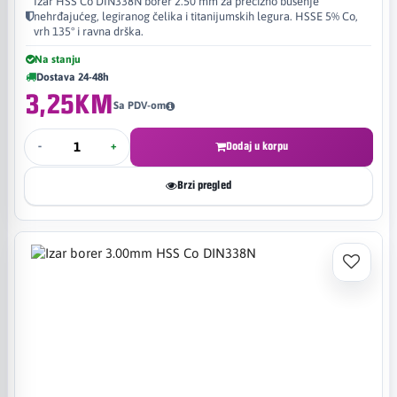
Izar HSS Co DIN338N borer 2.50 mm za precizno bušenje
nehrđajućeg, legiranog čelika i titanijumskih legura. HSSE 5% Co,
vrh 135° i ravna drška.
Na stanju
Dostava 24-48h
3,25KM
Sa PDV-om
-
+
Dodaj u korpu
Brzi pregled