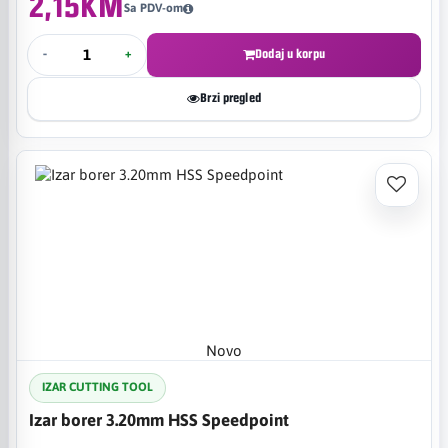
2,15KM
Sa PDV-om
-
+
Dodaj u korpu
Brzi pregled
Novo
IZAR CUTTING TOOL
Izar borer 3.20mm HSS Speedpoint