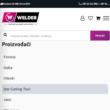
Dostava 24-48h širom BiH
+387 61 511 986 | +387 61 493 470
PRETRAŽI
Proizvođači
Fronius
GeKa
Hikoki
Izar Cutting Tool
Jasic