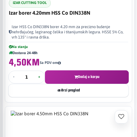
IZAR CUTTING TOOL
Izar borer 4.20mm HSS Co DIN338N
Izar HSS Co DIN338N borer 4.20 mm za precizno bušenje
nehrđajućeg, legiranog čelika i titanijumskih legura. HSSE 5% Co,
vrh 135° i ravna drška.
Na stanju
Dostava 24-48h
4,50KM
Sa PDV-om
-
+
Dodaj u korpu
Brzi pregled