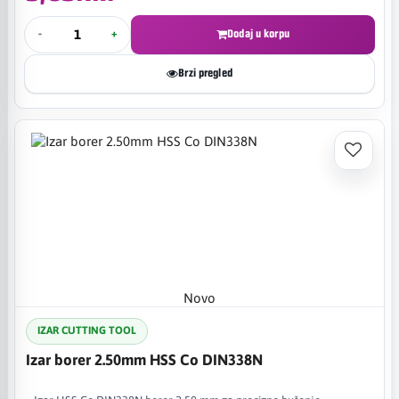
-
+
Dodaj u korpu
Brzi pregled
Novo
IZAR CUTTING TOOL
Izar borer 2.50mm HSS Co DIN338N