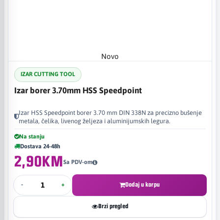
Novo
IZAR CUTTING TOOL
Izar borer 3.70mm HSS Speedpoint
Izar HSS Speedpoint borer 3.70 mm DIN 338N za precizno bušenje
metala, čelika, livenog željeza i aluminijumskih legura.
Na stanju
Dostava 24-48h
2,90KM
Sa PDV-om
-
+
Dodaj u korpu
Brzi pregled