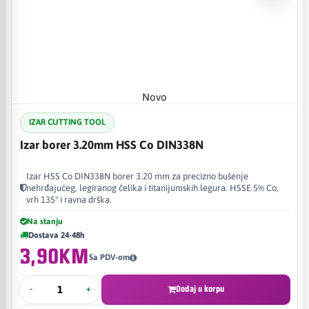
Novo
IZAR CUTTING TOOL
Izar borer 3.20mm HSS Co DIN338N
Izar HSS Co DIN338N borer 3.20 mm za precizno bušenje
nehrđajućeg, legiranog čelika i titanijumskih legura. HSSE 5% Co,
vrh 135° i ravna drška.
Na stanju
Dostava 24-48h
3,90KM
Sa PDV-om
-
+
Dodaj u korpu