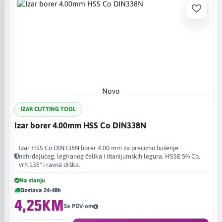
Novo
IZAR CUTTING TOOL
Izar borer 4.00mm HSS Co DIN338N
Izar HSS Co DIN338N borer 4.00 mm za precizno bušenje
nehrđajućeg, legiranog čelika i titanijumskih legura. HSSE 5% Co,
vrh 135° i ravna drška.
Na stanju
Dostava 24-48h
4,25KM
Sa PDV-om