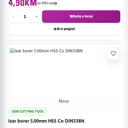
4,90KM
Sa PDV-om
-
+
Dodaj u korpu
Brzi pregled
Novo
IZAR CUTTING TOOL
Izar borer 5.00mm HSS Co DIN338N