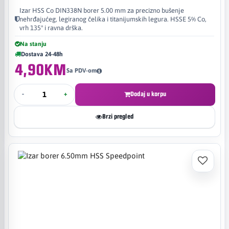
Izar HSS Co DIN338N borer 5.00 mm za precizno bušenje
nehrđajućeg, legiranog čelika i titanijumskih legura. HSSE 5% Co,
vrh 135° i ravna drška.
Na stanju
Dostava 24-48h
4,90KM
Sa PDV-om
-
+
Dodaj u korpu
Brzi pregled