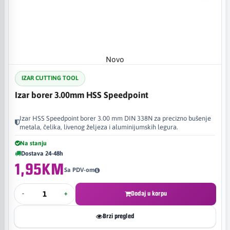
Novo
IZAR CUTTING TOOL
Izar borer 3.00mm HSS Speedpoint
Izar HSS Speedpoint borer 3.00 mm DIN 338N za precizno bušenje
metala, čelika, livenog željeza i aluminijumskih legura.
Na stanju
Dostava 24-48h
1,95KM
Sa PDV-om
-
+
Dodaj u korpu
Brzi pregled