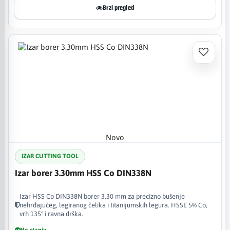
Brzi pregled
Novo
IZAR CUTTING TOOL
Izar borer 3.30mm HSS Co DIN338N
Izar HSS Co DIN338N borer 3.30 mm za precizno bušenje
nehrđajućeg, legiranog čelika i titanijumskih legura. HSSE 5% Co,
vrh 135° i ravna drška.
Na stanju