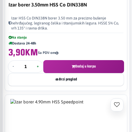
Izar borer 3.50mm HSS Co DIN338N
Izar HSS Co DIN338N borer 3.50 mm za precizno bušenje
nehrđajućeg, legiranog čelika i titanijumskih legura. HSSE 5% Co,
vrh 135° i ravna drška.
Na stanju
Dostava 24-48h
3,90KM
Sa PDV-om
-
+
Dodaj u korpu
Brzi pregled