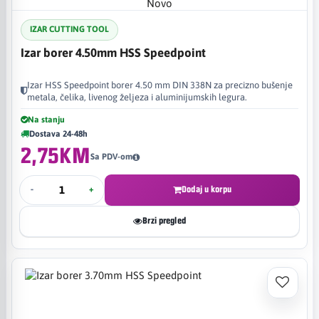
Novo
IZAR CUTTING TOOL
Izar borer 4.50mm HSS Speedpoint
Izar HSS Speedpoint borer 4.50 mm DIN 338N za precizno bušenje
metala, čelika, livenog željeza i aluminijumskih legura.
Na stanju
Dostava 24-48h
2,75KM
Sa PDV-om
-
+
Dodaj u korpu
Brzi pregled