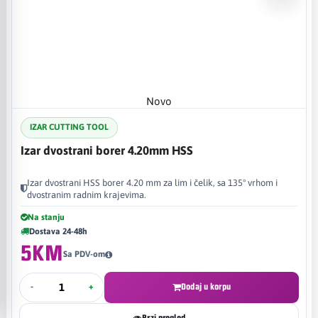
Novo
IZAR CUTTING TOOL
Izar dvostrani borer 4.20mm HSS
Izar dvostrani HSS borer 4.20 mm za lim i čelik, sa 135° vrhom i
dvostranim radnim krajevima.
Na stanju
Dostava 24-48h
5KM
Sa PDV-om
-
+
Dodaj u korpu