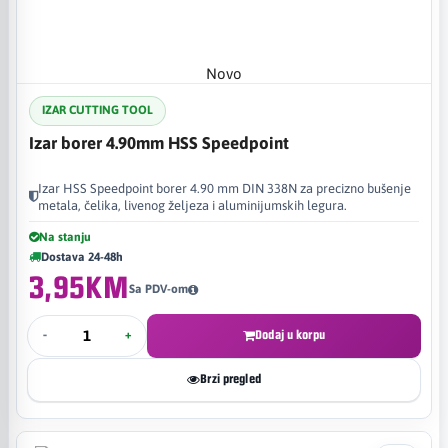
Novo
IZAR CUTTING TOOL
Izar borer 4.90mm HSS Speedpoint
Izar HSS Speedpoint borer 4.90 mm DIN 338N za precizno bušenje
metala, čelika, livenog željeza i aluminijumskih legura.
Na stanju
Dostava 24-48h
3,95KM
Sa PDV-om
-
+
Dodaj u korpu
Brzi pregled