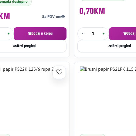
komada dostupno
0,70KM
7KM
Sa PDV-om
+
Dodaj u korpu
-
+
Dodaj
Brzi pregled
Brzi pregled