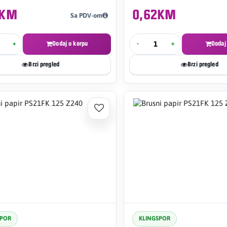
2KM
0,62KM
Sa PDV-om
+
Dodaj u korpu
-
+
Dodaj
Brzi pregled
Brzi pregled
SPOR
KLINGSPOR