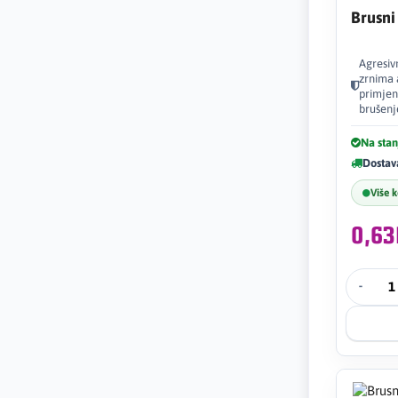
Brusni
Agresiv
zrnima 
primjen
brušenj
Na stan
Dostav
Više 
0,6
-