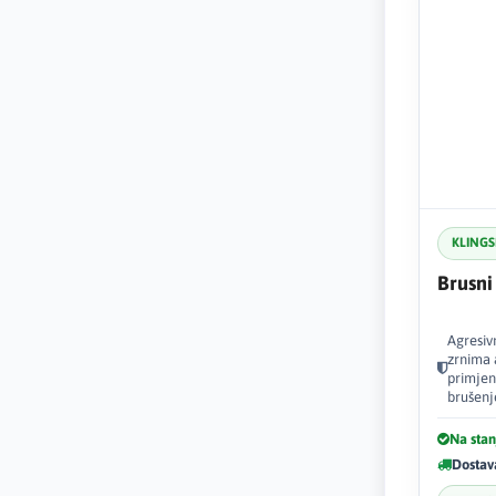
KLING
Brusni
Agresiv
zrnima 
primjen
brušenj
Na stan
Dostav