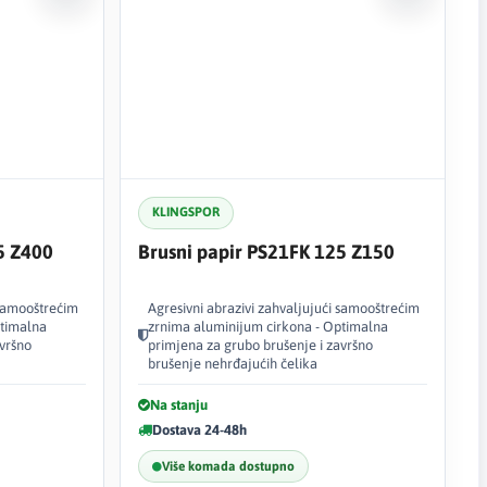
KLINGSPOR
5 Z400
Brusni papir PS21FK 125 Z150
 samooštrećim
Agresivni abrazivi zahvaljujući samooštrećim
ptimalna
zrnima aluminijum cirkona - Optimalna
avršno
primjena za grubo brušenje i završno
brušenje nehrđajućih čelika
Na stanju
Dostava 24-48h
Više komada dostupno