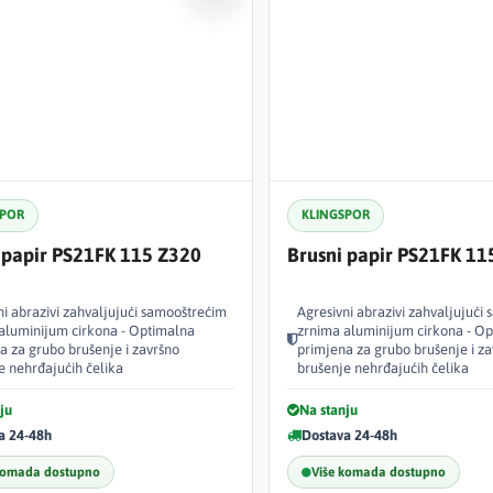
SPOR
KLINGSPOR
 papir PS21FK 115 Z320
Brusni papir PS21FK 11
ni abrazivi zahvaljujući samooštrećim
Agresivni abrazivi zahvaljujući
aluminijum cirkona - Optimalna
zrnima aluminijum cirkona - O
a za grubo brušenje i završno
primjena za grubo brušenje i z
e nehrđajućih čelika
brušenje nehrđajućih čelika
ju
Na stanju
a 24-48h
Dostava 24-48h
komada dostupno
Više komada dostupno