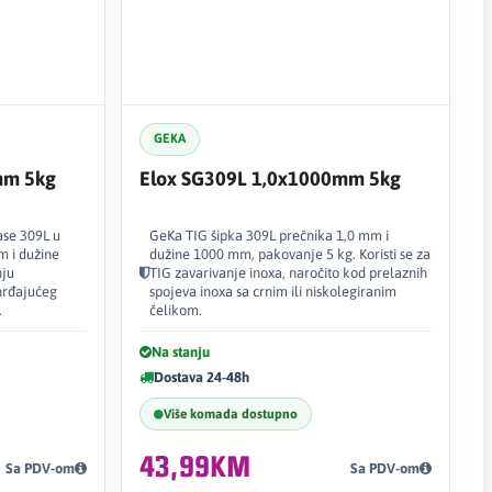
GEKA
mm 5kg
Elox SG309L 1,0x1000mm 5kg
ase 309L u
GeKa TIG šipka 309L prečnika 1,0 mm i
m i dužine
dužine 1000 mm, pakovanje 5 kg. Koristi se za
nju
TIG zavarivanje inoxa, naročito kod prelaznih
ehrđajućeg
spojeva inoxa sa crnim ili niskolegiranim
.
čelikom.
Na stanju
Dostava 24-48h
Više komada dostupno
43,99KM
Sa PDV-om
Sa PDV-om