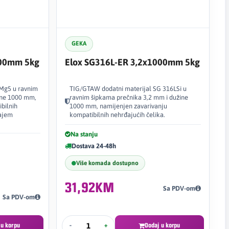
GEKA
000mm 5kg
Elox SG316L-ER 3,2x1000mm 5kg
lMg5 u ravnim
TIG/GTAW dodatni materijal SG 316LSi u
ine 1000 mm,
ravnim šipkama prečnika 3,2 mm i dužine
bilnih
1000 mm, namijenjen zavarivanju
žajem
kompatibilnih nehrđajućih čelika.
Na stanju
Dostava 24-48h
Više komada dostupno
31,92KM
Sa PDV-om
Sa PDV-om
 u korpu
-
+
Dodaj u korpu