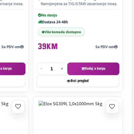
ivanje inoxa.
Namijenjena za TIG/GTAW zavarivanje inoxa.
Na stanju
Dostava 24-48h
Više komada dostupno
39KM
Sa PDV-om
Sa PDV-om
 u korpu
-
+
Dodaj u korpu
Brzi pregled