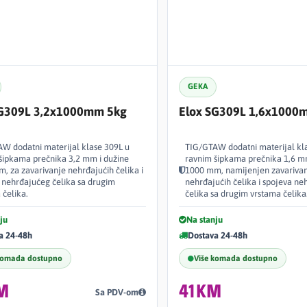
GEKA
SG309L 3,2x1000mm 5kg
Elox SG309L 1,6x1000
W dodatni materijal klase 309L u
TIG/GTAW dodatni materijal kl
šipkama prečnika 3,2 mm i dužine
ravnim šipkama prečnika 1,6 m
, za zavarivanje nehrđajućih čelika i
1000 mm, namijenjen zavariva
 nehrđajućeg čelika sa drugim
nehrđajućih čelika i spojeva n
 čelika.
čelika sa drugim vrstama čelika
ju
Na stanju
a 24-48h
Dostava 24-48h
komada dostupno
Više komada dostupno
M
41KM
Sa PDV-om