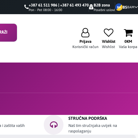
+387 61 511 986 | +387 61 493 470
B2B zona
BS
BAM
BA
Pon - Pet 08:00 - 16:00
Posebni uslovi
RAŽI
Prijava
Wishlist
0KM
Korisnički račun
Wishlist
Vaša korpa
STRUČNA PODRŠKA
i zaštita vaših
Naš tim stručnjaka uvijek na
raspolaganju