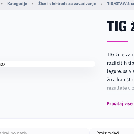
Kategorije
Žice i elektrode za zavarivanje
TIG/GTAW žice
TIG 
TIG žice za 
različitih t
legure, sa v
žica kao što
rezultate u 
Pročitaj više
Proizvođači