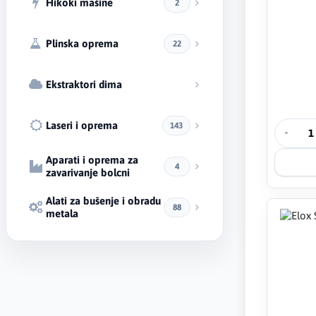
Hikoki mašine
2
Plinska oprema
22
Ekstraktori dima
Laseri i oprema
143
-
Aparati i oprema za
4
zavarivanje bolcni
Alati za bušenje i obradu
88
metala