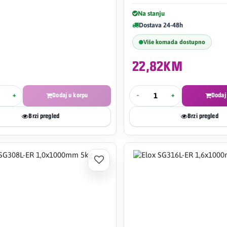
Na stanju
Dostava 24-48h
Više komada dostupno
22,82KM
+
Dodaj u korpu
-
+
Dodaj
Brzi pregled
Brzi pregled