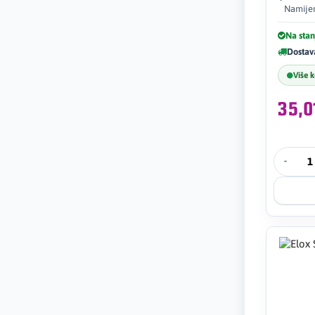
Namijen
Na stan
Dostav
Više 
35,
-