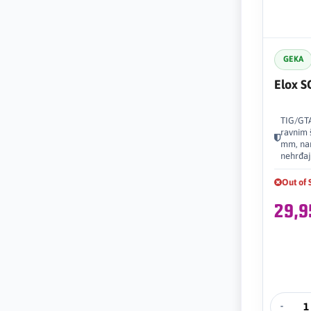
GEKA
Elox 
TIG/GTA
ravnim 
mm, nam
nehrđaj
Out of 
29,
-