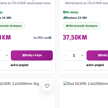
jena za TIG/GTAW zavarivanje inoxa.
Namijenjena za TIG/GTAW zavar
ju
Na stanju
a 24-48h
Dostava 24-48h
komada dostupno
Više komada dostupno
01KM
37,50KM
Sa PDV-om
+
Dodaj u korpu
-
+
Dodaj
Brzi pregled
Brzi pregled