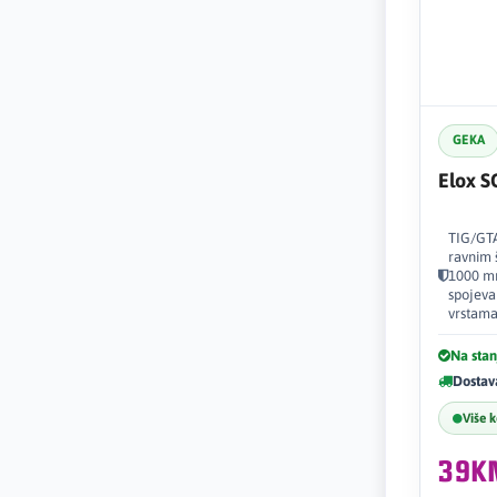
GEKA
Elox 
TIG/GTA
ravnim 
1000 mm
spojeva
vrstama
Na stan
Dostav
Više 
39K