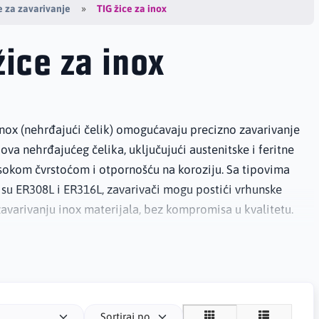
TIG žice za inox
 za zavarivanje
žice za inox
inox (nehrđajući čelik) omogućavaju precizno zavarivanje
ipova nehrđajućeg čelika, uključujući austenitske i feritne
isokom čvrstoćom i otpornošću na koroziju. Sa tipovima
 su ER308L i ER316L, zavarivači mogu postići vrhunske
zavarivanju inox materijala, bez kompromisa u kvalitetu.
Sortiraj po