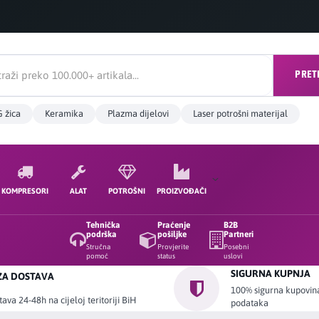
PRET
 žica
Keramika
Plazma dijelovi
Laser potrošni materijal
KOMPRESORI
ALAT
POTROŠNI
PROIZVOĐAČI
Tehnička
Praćenje
B2B
podrška
pošiljke
Partneri
Stručna
Provjerite
Posebni
pomoć
status
uslovi
SIGURNA KUPNJA
ZA DOSTAVA
100% sigurna kupovina 
ava 24-48h na cijeloj teritoriji BiH
podataka