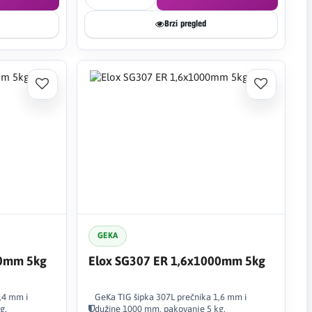
Brzi pregled
GEKA
00mm 5kg
Elox SG307 ER 1,6x1000mm 5kg
,4 mm i
GeKa TIG šipka 307L prečnika 1,6 mm i
g.
dužine 1000 mm, pakovanje 5 kg.