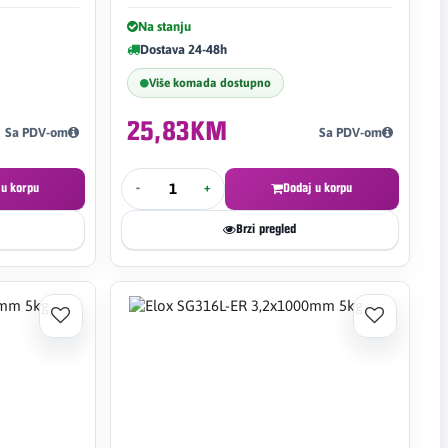
Na stanju
Dostava 24-48h
Više komada dostupno
25,83KM
Sa PDV-om
Sa PDV-om
 u korpu
-
+
Dodaj u korpu
Brzi pregled