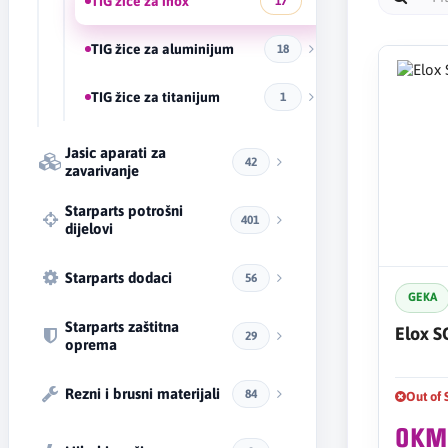
TIG žice za inox
17
TIG žice za aluminijum
18
TIG žice za titanijum
1
Jasic aparati za
42
zavarivanje
Starparts potrošni
401
dijelovi
Starparts dodaci
56
GEKA
Starparts zaštitna
Elox 
29
oprema
Rezni i brusni materijali
84
Out of 
0KM