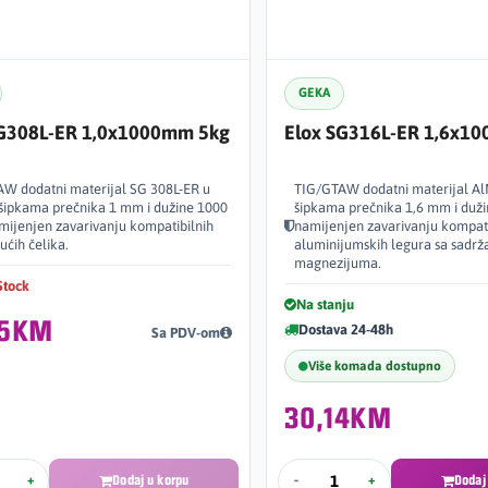
GEKA
SG308L-ER 1,0x1000mm 5kg
Elox SG316L-ER 1,6x1
W dodatni materijal SG 308L-ER u
TIG/GTAW dodatni materijal A
šipkama prečnika 1 mm i dužine 1000
šipkama prečnika 1,6 mm i duž
ijenjen zavarivanju kompatibilnih
namijenjen zavarivanju kompati
ućih čelika.
aluminijumskih legura sa sadr
magnezijuma.
Stock
Na stanju
95KM
Dostava 24-48h
Sa PDV-om
Više komada dostupno
30,14KM
+
Dodaj u korpu
-
+
Dodaj