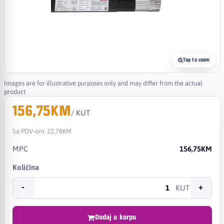
Tap to zoom
Images are for illustrative purposes only and may differ from the actual
product
156,75KM
/ KUT
Sa PDV-om:
22,78KM
MPC
156,75KM
Količina
-
+
KUT
Dodaj u korpu