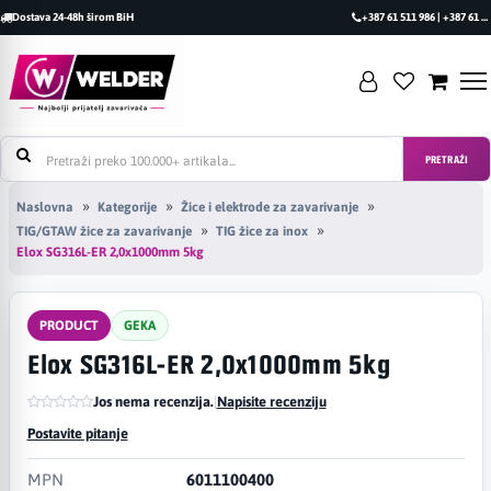
Dostava 24-48h širom BiH
+387 61 511 986 | +387 61 493 470
PRETRAŽI
Naslovna
Kategorije
Žice i elektrode za zavarivanje
TIG/GTAW žice za zavarivanje
TIG žice za inox
Elox SG316L-ER 2,0x1000mm 5kg
PRODUCT
GEKA
Elox SG316L-ER 2,0x1000mm 5kg
Jos nema recenzija.
|
Napisite recenziju
Postavite pitanje
MPN
6011100400