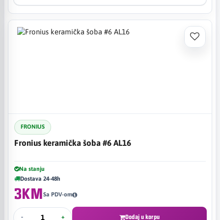
FRONIUS
Fronius keramička šoba #6 AL16
Na stanju
Dostava 24-48h
3KM
Sa PDV-om
-
+
Dodaj u korpu