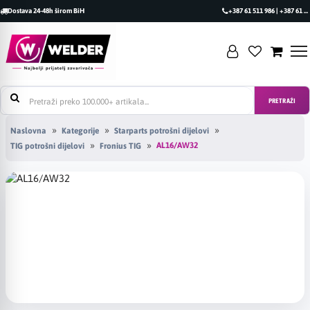
Dostava 24-48h širom BiH
+387 61 511 986 | +387 61 493 470
PRETRAŽI
Naslovna
Kategorije
Starparts potrošni dijelovi
AL16/AW32
TIG potrošni dijelovi
Fronius TIG