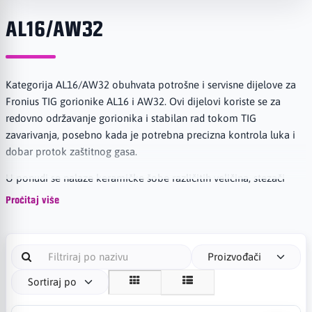
AL16/AW32
Kategorija AL16/AW32 obuhvata potrošne i servisne dijelove za
Fronius TIG gorionike AL16 i AW32. Ovi dijelovi koriste se za
redovno održavanje gorionika i stabilan rad tokom TIG
zavarivanja, posebno kada je potrebna precizna kontrola luka i
dobar protok zaštitnog gasa.
U ponudi se nalaze keramičke šobe različitih veličina, stezači
wolframa, nosači stezača, izolatori, kapice i drugi potrošni
Pročitaj više
dijelovi za AL16/AW32 gorionike. Pravilno odabrani dijelovi
omogućavaju stabilno centriranje wolfram elektrode, bolju
zaštitu zavara argonom i mirniji rad gorionika.
Proizvođači
AL16/AW32 dijelovi su pogodni za profesionalnu upotrebu,
Sortiraj po
servisne radove, zavarivanje inoxa, čelika, aluminijuma i precizne
TIG aplikacije gdje je važan čist i kontrolisan zavar.