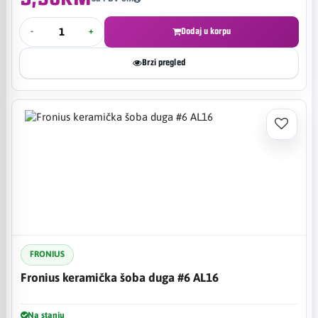
-
+
Dodaj u korpu
Brzi pregled
FRONIUS
Fronius keramička šoba duga #6 AL16
Na stanju