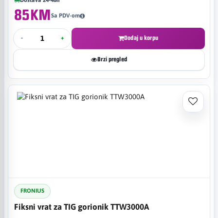
85KM
Sa PDV-om
-
+
Dodaj u korpu
Brzi pregled
FRONIUS
Fiksni vrat za TIG gorionik TTW3000A