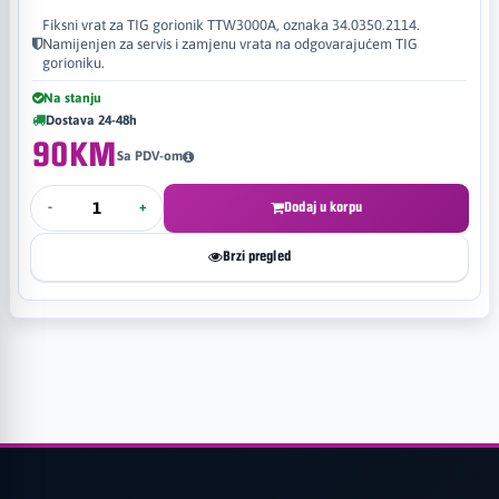
Fiksni vrat za TIG gorionik TTW3000A, oznaka 34.0350.2114.
Namijenjen za servis i zamjenu vrata na odgovarajućem TIG
gorioniku.
Na stanju
Dostava 24-48h
90KM
Sa PDV-om
-
+
Dodaj u korpu
Brzi pregled