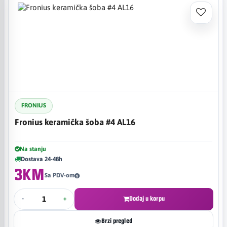
FRONIUS
Fronius keramička šoba #4 AL16
Na stanju
Dostava 24-48h
3KM
Sa PDV-om
-
+
Dodaj u korpu
Brzi pregled