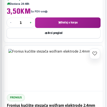
Dostava 24-48h
3,50KM
Sa PDV-om
-
+
Dodaj u korpu
Brzi pregled
FRONIUS
Fronius kućište stezača wolfram elektrode 2.4mm