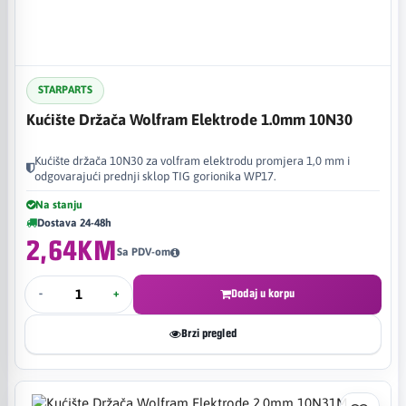
STARPARTS
Kućište Držača Wolfram Elektrode 1.0mm 10N30
Kućište držača 10N30 za volfram elektrodu promjera 1,0 mm i
odgovarajući prednji sklop TIG gorionika WP17.
Na stanju
Dostava 24-48h
2,64KM
Sa PDV-om
-
+
Dodaj u korpu
Brzi pregled