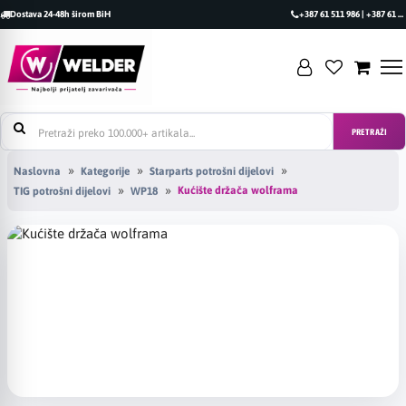
Dostava 24-48h širom BiH
+387 61 511 986 | +387 61 493 470
PRETRAŽI
Naslovna
Kategorije
Starparts potrošni dijelovi
Kućište držača wolframa
TIG potrošni dijelovi
WP18