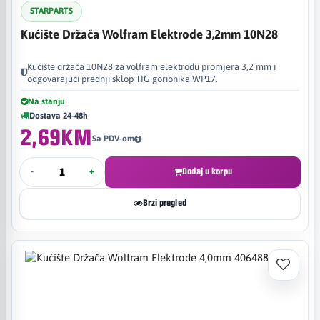
STARPARTS
Kućište Držača Wolfram Elektrode 3,2mm 10N28
Kućište držača 10N28 za volfram elektrodu promjera 3,2 mm i
odgovarajući prednji sklop TIG gorionika WP17.
Na stanju
Dostava 24-48h
2,69KM
Sa PDV-om
-
+
Dodaj u korpu
Brzi pregled