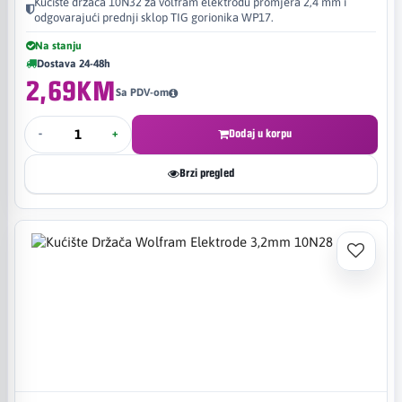
Kućište držača 10N32 za volfram elektrodu promjera 2,4 mm i
odgovarajući prednji sklop TIG gorionika WP17.
Na stanju
Dostava 24-48h
2,69KM
Sa PDV-om
-
+
Dodaj u korpu
Brzi pregled