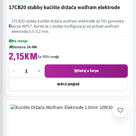
17CB20 stubby kućište držača wolfram elektrode
17CB20 stubby kućište držača wolfram elektrode za TIG gorionike
serije WP17. Koristi se u stubby konfiguraciji za prihvat wolfram
elektroda 0.5-3.2 mm.
Na stanju
Dostava 24-48h
2,15KM
Sa PDV-om
-
+
Dodaj u korpu
Brzi pregled