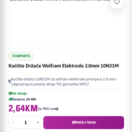
STARPARTS
Kućište Držača Wolfram Elektrode 2.0mm 10N31M
Kućište držača 10N31M za volfram elektrodu promjera 2,0 mm i
odgovarajući prednji sklop TIG gorionika WP17.
Na stanju
Dostava 24-48h
2,64KM
Sa PDV-om
-
+
Dodaj u korpu