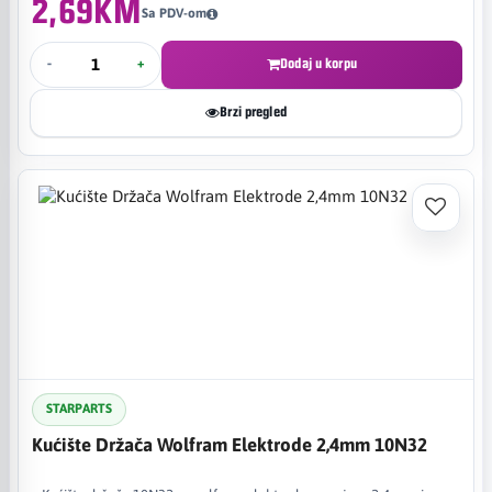
2,69KM
Sa PDV-om
-
+
Dodaj u korpu
Brzi pregled
STARPARTS
Kućište Držača Wolfram Elektrode 2,4mm 10N32