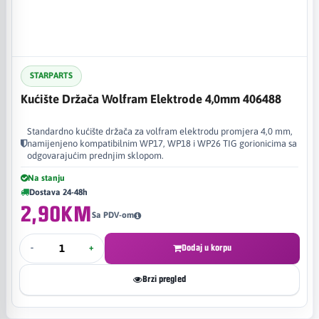
STARPARTS
Kućište Držača Wolfram Elektrode 4,0mm 406488
Standardno kućište držača za volfram elektrodu promjera 4,0 mm,
namijenjeno kompatibilnim WP17, WP18 i WP26 TIG gorionicima sa
odgovarajućim prednjim sklopom.
Na stanju
Dostava 24-48h
2,90KM
Sa PDV-om
-
+
Dodaj u korpu
Brzi pregled