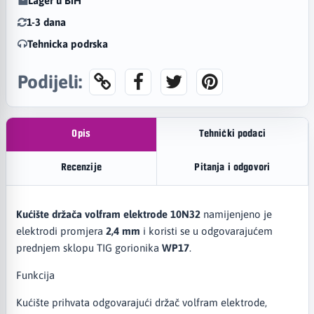
Lager u BiH
1-3 dana
Tehnicka podrska
Podijeli:
Opis
Tehnički podaci
Recenzije
Pitanja i odgovori
Kućište držača volfram elektrode 10N32
namijenjeno je
elektrodi promjera
2,4 mm
i koristi se u odgovarajućem
prednjem sklopu TIG gorionika
WP17
.
Funkcija
Kućište prihvata odgovarajući držač volfram elektrode,