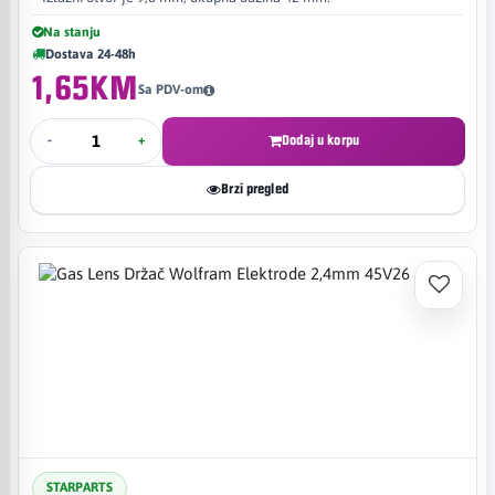
Na stanju
Dostava 24-48h
1,65KM
Sa PDV-om
-
+
Dodaj u korpu
Brzi pregled
STARPARTS