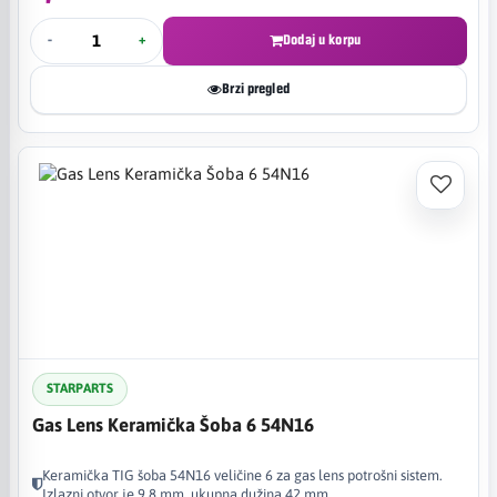
-
+
Dodaj u korpu
Brzi pregled
STARPARTS
Gas Lens Keramička Šoba 6 54N16
Keramička TIG šoba 54N16 veličine 6 za gas lens potrošni sistem.
Izlazni otvor je 9,8 mm, ukupna dužina 42 mm.