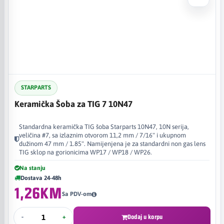
STARPARTS
Keramička Šoba za TIG 7 10N47
Standardna keramička TIG šoba Starparts 10N47, 10N serija,
veličina #7, sa izlaznim otvorom 11,2 mm / 7/16" i ukupnom
dužinom 47 mm / 1.85". Namijenjena je za standardni non gas lens
TIG sklop na gorionicima WP17 / WP18 / WP26.
Na stanju
Dostava 24-48h
1,26KM
Sa PDV-om
-
+
Dodaj u korpu