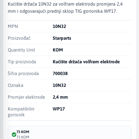
Kućište držača 10N32 za volfram elektrodu promjera 2,4
mm i odgovarajući prednji sklop TIG gorionika WP17.
MPN
10N32
Proizvođač
Starparts
Quantity Unit
KOM
Tip proizvoda
Kućište držača volfram elektrode
Šifra proizvoda
700038
Oznaka
10N32
Promjer elektrode
2,4 mm
Kompatibilni
WP17
gorionik
73 KOM
73 KOM