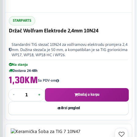
STARPARTS
Držač Wolfram Elektrode 2,4mm 10N24
Standardni TIG stezač 10N24 za volframovu elektrodu promjera 2,4
mm. Dužina stezača je 50 mm, a kompatibilan je sa TIG gorionicima
WP17, WP18, WP18 HC i WP26.
Na stanju
Dostava 24-48h
1,30KM
Sa PDV-om
-
+
Dodaj u korpu
Brzi pregled