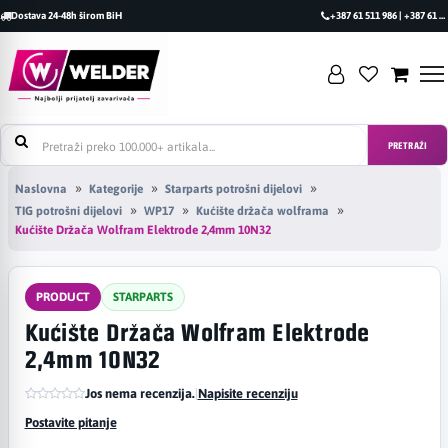
Dostava 24-48h širom BiH
+387 61 511 986 | +387 61 493 470
PRETRAŽI
Naslovna
Kategorije
Starparts potrošni dijelovi
TIG potrošni dijelovi
WP17
Kućište držača wolframa
Kućište Držača Wolfram Elektrode 2,4mm 10N32
PRODUCT
STARPARTS
Kućište Držača Wolfram Elektrode
2,4mm 10N32
Jos nema recenzija.
|
Napisite recenziju
Postavite pitanje