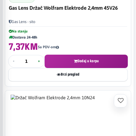
Gas Lens Držač Wolfram Elektrode 2,4mm 45V26
Gas Lens - sito
Na stanju
Dostava 24-48h
7,37KM
Sa PDV-om
-
+
Dodaj u korpu
Brzi pregled