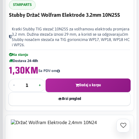
STARPARTS
Stubby Držač Wolfram Elektrode 3.2mm 10N25S
Kratki Stubby TIG stezač 10N25S za volframovu elektrodu promjera
3,2 mm. Dužina stezača iznosi 29 mm, a koristi se sa odgovarajućim
Stubby nosačem stezača na TIG gorionicima WP17, WP18, WP18 HC
i WP26.
Na stanju
Dostava 24-48h
1,30KM
Sa PDV-om
-
+
Dodaj u korpu
Brzi pregled