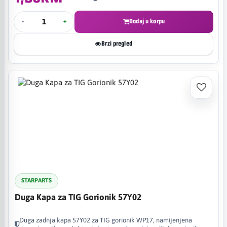
-
+
Dodaj u korpu
Brzi pregled
STARPARTS
Duga Kapa za TIG Gorionik 57Y02
Duga zadnja kapa 57Y02 za TIG gorionik WP17, namijenjena