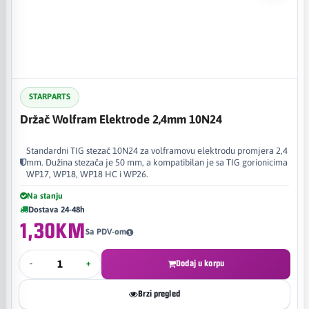
STARPARTS
Držač Wolfram Elektrode 2,4mm 10N24
Standardni TIG stezač 10N24 za volframovu elektrodu promjera 2,4
mm. Dužina stezača je 50 mm, a kompatibilan je sa TIG gorionicima
WP17, WP18, WP18 HC i WP26.
Na stanju
Dostava 24-48h
1,30KM
Sa PDV-om
-
+
Dodaj u korpu
Brzi pregled