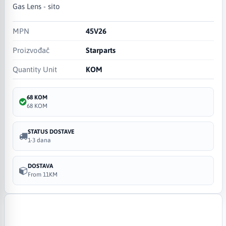
Gas Lens - sito
MPN
45V26
Proizvođač
Starparts
Quantity Unit
KOM
68 KOM
68 KOM
STATUS DOSTAVE
1-3 dana
DOSTAVA
From 11KM