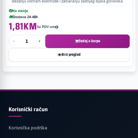
stezanju volfram elektrode i zatvaranju zadnjeg dijela gorionika.
Na stanju
Dostava 24-48h
1,81KM
Sa PDV-om
-
+
Dodaj u korpu
Brzi pregled
Korisnički račun
Korisnička podrška