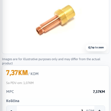
Tap to zoom
Images are for illustrative purposes only and may differ from the actual
product
7,37KM
/ KOM
Sa PDV-om:
1,07KM
MPC
7,37KM
Količina
-
+
KOM