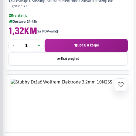
Učestvuje u stezanju volfram elektrode i zatvara stražnji dio
gorionika.
Na stanju
Dostava 24-48h
1,32KM
Sa PDV-om
-
+
Dodaj u korpu
Brzi pregled