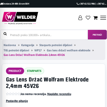
Dostava 24-48h širom BiH
+387 61 511 986 | +387 61 493 470
PRETRAŽI
Naslovna
Kategorije
Starparts potrošni dijelovi
TIG potrošni dijelovi
WP17
Gas lens držači wolfram elektrode
Gas Lens Držač Wolfram Elektrode 2,4mm 45V26
PRODUCT
STARPARTS
Gas Lens Držač Wolfram Elektrode
2,4mm 45V26
Jos nema recenzija.
|
Napisite recenziju
Postavite pitanje