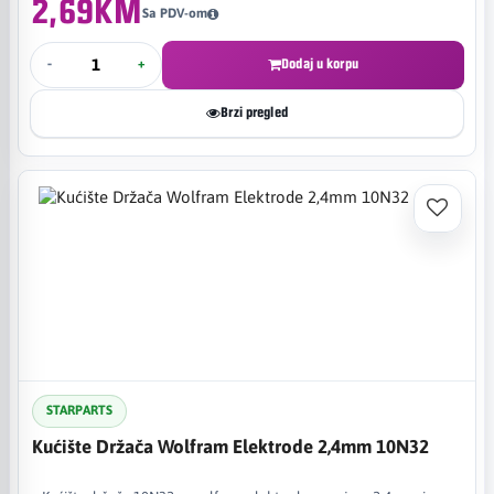
2,69KM
Sa PDV-om
-
+
Dodaj u korpu
Brzi pregled
STARPARTS
Kućište Držača Wolfram Elektrode 2,4mm 10N32