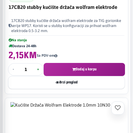
17CB20 stubby kućište držača wolfram elektrode
17CB20 stubby kućište držača wolfram elektrode za TIG gorionike
serije WP17. Koristi se u stubby konfiguraciji za prihvat wolfram
elektroda 0.5-3.2 mm.
Na stanju
Dostava 24-48h
2,15KM
Sa PDV-om
-
+
Dodaj u korpu
Brzi pregled