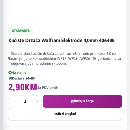
STARPARTS
Kućište Držača Wolfram Elektrode 4,0mm 406488
Standardno kućište držača za volfram elektrodu promjera 4,0 mm,
namijenjeno kompatibilnim WP17, WP18 i WP26 TIG gorionicima sa
odgovarajućim prednjim sklopom.
Na stanju
Dostava 24-48h
2,90KM
Sa PDV-om
-
+
Dodaj u korpu
Brzi pregled