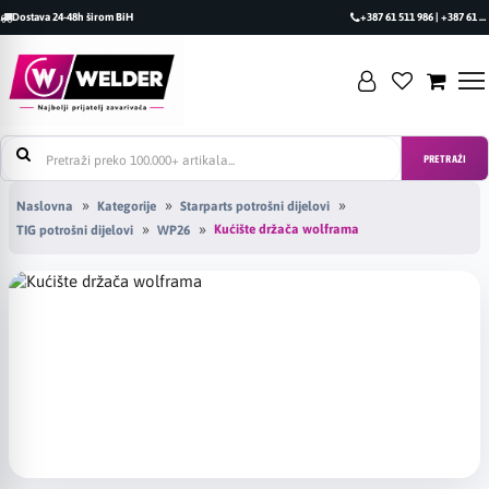
Dostava 24-48h širom BiH
+387 61 511 986 | +387 61 493 470
PRETRAŽI
Naslovna
Kategorije
Starparts potrošni dijelovi
Kućište držača wolframa
TIG potrošni dijelovi
WP26