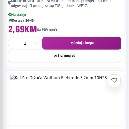
Kućište držača 10N32 za volfram elektrodu promjera 2,4 mm i
odgovarajući prednji sklop TIG gorionika WP17.
Na stanju
Dostava 24-48h
2,69KM
Sa PDV-om
-
+
Dodaj u korpu
Brzi pregled