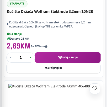
STARPARTS
Kućište Držača Wolfram Elektrode 3,2mm 10N28
Kućište držača 10N28 za volfram elektrodu promjera 3,2 mm i
odgovarajući prednji sklop TIG gorionika WP17.
Na stanju
Dostava 24-48h
2,69KM
Sa PDV-om
-
+
Dodaj u korpu
Brzi pregled