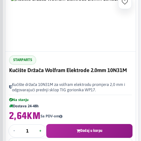
STARPARTS
Kućište Držača Wolfram Elektrode 2.0mm 10N31M
Kućište držača 10N31M za volfram elektrodu promjera 2,0 mm i
odgovarajući prednji sklop TIG gorionika WP17.
Na stanju
Dostava 24-48h
2,64KM
Sa PDV-om
-
+
Dodaj u korpu