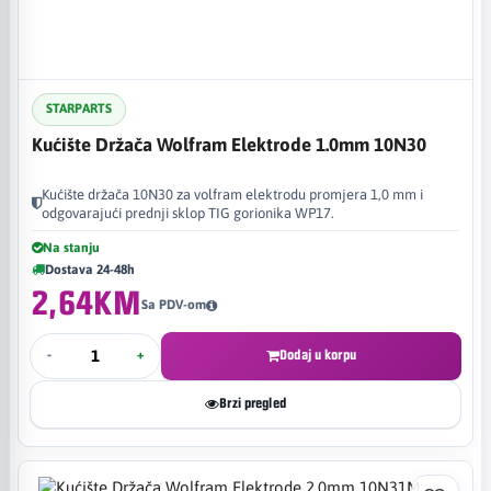
STARPARTS
Kućište Držača Wolfram Elektrode 1.0mm 10N30
Kućište držača 10N30 za volfram elektrodu promjera 1,0 mm i
odgovarajući prednji sklop TIG gorionika WP17.
Na stanju
Dostava 24-48h
2,64KM
Sa PDV-om
-
+
Dodaj u korpu
Brzi pregled