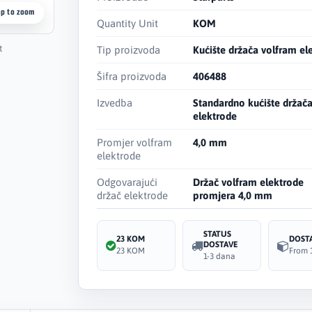
ap to zoom
Quantity Unit
KOM
t
Tip proizvoda
Kućište držača volfram el
Šifra proizvoda
406488
Izvedba
Standardno kućište držač
elektrode
Promjer volfram
4,0 mm
elektrode
Odgovarajući
Držač volfram elektrode
držač elektrode
promjera 4,0 mm
STATUS
23 KOM
DOST
DOSTAVE
23 KOM
From 
1-3 dana