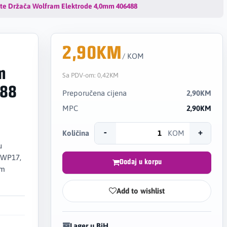
šte Držača Wolfram Elektrode 4,0mm 406488
2,90KM
/ KOM
m
Sa PDV-om:
0,42KM
488
Preporučena cijena
2,90KM
MPC
2,90KM
-
+
Količina
KOM
u
 WP17,
Dodaj u korpu
im
Add to wishlist
Lager u BiH