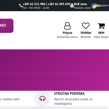
+387 61 511 986 | +387 61 493 470
B2B zona
BS
BAM
BA
Pon - Pet 08:00 - 16:00
Posebni uslovi
RAŽI
Prijava
Wishlist
0KM
Korisnički račun
Wishlist
Vaša korpa
STRUČNA PODRŠKA
i zaštita vaših
Naš tim stručnjaka uvijek na
raspolaganju