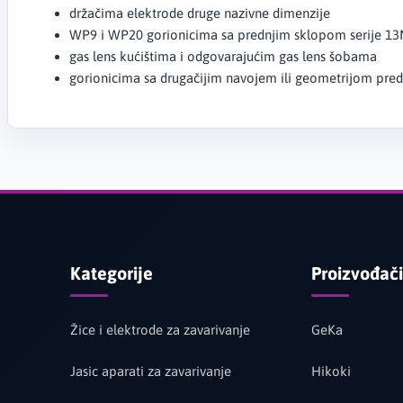
držačima elektrode druge nazivne dimenzije
WP9 i WP20 gorionicima sa prednjim sklopom serije 13
gas lens kućištima i odgovarajućim gas lens šobama
gorionicima sa drugačijim navojem ili geometrijom pred
Kategorije
Proizvođači
Žice i elektrode za zavarivanje
GeKa
Jasic aparati za zavarivanje
Hikoki