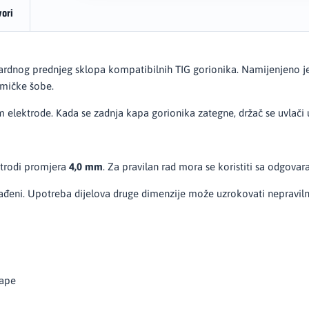
vori
dardnog prednjeg sklopa kompatibilnih TIG gorionika. Namijenjeno 
amičke šobe.
am elektrode. Kada se zadnja kapa gorionika zategne, držač se uvlači 
ktrodi promjera
4,0 mm
. Za pravilan rad mora se koristiti sa odgova
đeni. Upotreba dijelova druge dimenzije može uzrokovati nepravilno 
kape