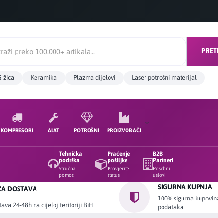
PRET
 žica
Keramika
Plazma dijelovi
Laser potrošni materijal
KOMPRESORI
ALAT
POTROŠNI
PROIZVOĐAČI
Tehnička
Praćenje
B2B
podrška
pošiljke
Partneri
Stručna
Provjerite
Posebni
pomoć
status
uslovi
SIGURNA KUPNJA
ZA DOSTAVA
100% sigurna kupovina 
ava 24-48h na cijeloj teritoriji BiH
podataka