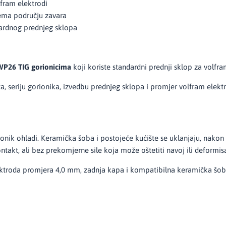
lfram elektrodi
rema području zavara
dardnog prednjeg sklopa
P26 TIG gorionicima
koji koriste standardni prednji sklop za volf
a, seriju gorionika, izvedbu prednjeg sklopa i promjer volfram elekt
rionik ohladi. Keramička šoba i postojeće kućište se uklanjaju, nakon
ntakt, ali bez prekomjerne sile koja može oštetiti navoj ili deformisa
ktroda promjera 4,0 mm, zadnja kapa i kompatibilna keramička šoba. 