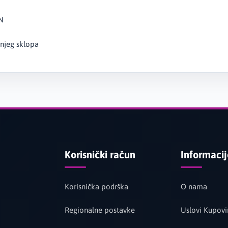
N
njeg sklopa
Korisnički račun
Informaci
Korisnička podrška
O nama
Regionalne postavke
Uslovi Kupovi