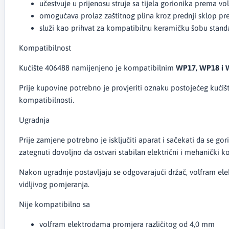
učestvuje u prijenosu struje sa tijela gorionika prema vo
omogućava prolaz zaštitnog plina kroz prednji sklop p
služi kao prihvat za kompatibilnu keramičku šobu stan
Kompatibilnost
Kućište 406488 namijenjeno je kompatibilnim
WP17, WP18 i W
Prije kupovine potrebno je provjeriti oznaku postojećeg kućišt
kompatibilnosti.
Ugradnja
Prije zamjene potrebno je isključiti aparat i sačekati da se go
zategnuti dovoljno da ostvari stabilan električni i mehanički ko
Nakon ugradnje postavljaju se odgovarajući držač, volfram ele
vidljivog pomjeranja.
Nije kompatibilno sa
volfram elektrodama promjera različitog od 4,0 mm