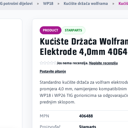
Kući
G potrošni dijelovi
WP18
Kućište držača wolframa
PRODUCT
STARPARTS
Kućište Držača Wolfra
Elektrode 4,0mm 406
Jos nema recenzija.
|
Napisite recenziju
Postavite pitanje
Standardno kućište držača za volfram elektrod
promjera 4,0 mm, namijenjeno kompatibilnim
WP18 i WP26 TIG gorionicima sa odgovarajuć
prednjim sklopom.
MPN
406488
Proizvođač
Starparts