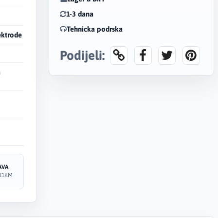
1-3 dana
Tehnicka podrska
ektrode
Podijeli:
a
AVA
11KM