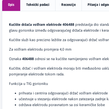
Opis
Tehnički podaci
Recenzije
Pitanja i odgo
Kućište držača volfram elektrode 406488
predstavlja dio stan
glavu gorionika između odgovarajućeg držača elektrode i ker
Kućište služi kao precizno ležište za odgovarajući držač volfr
Za volfram elektrodu promjera 4,0 mm
Oznaka
406488
odnosi se na kućište namijenjeno volfram ele
Kućište, držač i volfram elektroda moraju biti međusobno uskla
pomjeranje elektrode tokom rada.
Funkcija u TIG gorioniku
prihvata i centrira odgovarajući držač volfram elektrode
učestvuje u stezanju elektrode nakon zatezanja zadnje 
održava elektrodu poravnatom sa osi keramičke šobe