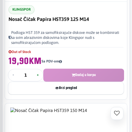
KLINGSPOR
Nosač Čičak Papira HST359 125 M14
Podloga HST 359 za samofiksirajuće diskove može se kombinirati
sa svim abrazivnim diskovima koje Klingspor nudi s
samofiksirajućom podlogom.
Out of Stock
19,90KM
Sa PDV-om
-
+
Dodaj u korpu
Brzi pregled