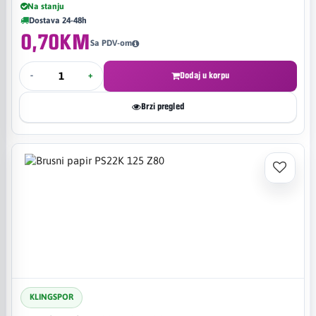
Na stanju
Dostava 24-48h
0,70KM
Sa PDV-om
-
+
Dodaj u korpu
Brzi pregled
KLINGSPOR