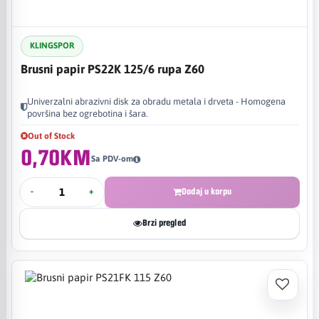
KLINGSPOR
Brusni papir PS22K 125/6 rupa Z60
Univerzalni abrazivni disk za obradu metala i drveta - Homogena
površina bez ogrebotina i šara.
Out of Stock
0,70KM
Sa PDV-om
-
+
Dodaj u korpu
Brzi pregled