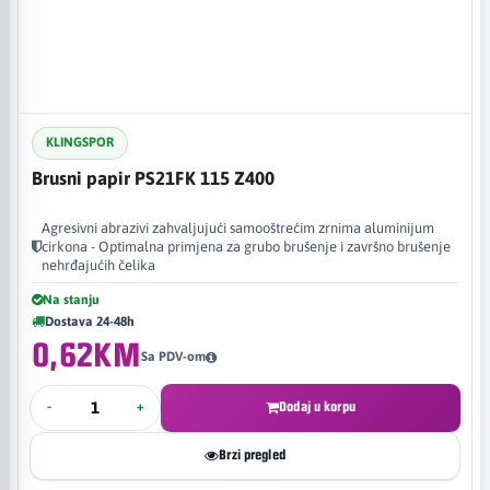
KLINGSPOR
Brusni papir PS21FK 115 Z400
Agresivni abrazivi zahvaljujući samooštrećim zrnima aluminijum
cirkona - Optimalna primjena za grubo brušenje i završno brušenje
nehrđajućih čelika
Na stanju
Dostava 24-48h
0,62KM
Sa PDV-om
-
+
Dodaj u korpu
Brzi pregled