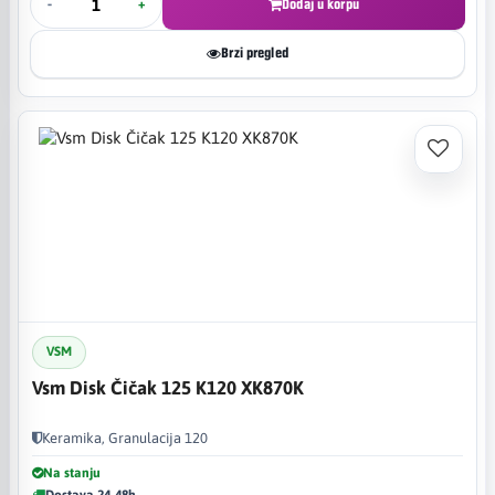
-
+
Dodaj u korpu
Brzi pregled
VSM
Vsm Disk Čičak 125 K120 XK870K
Keramika, Granulacija 120
Na stanju
Dostava 24-48h