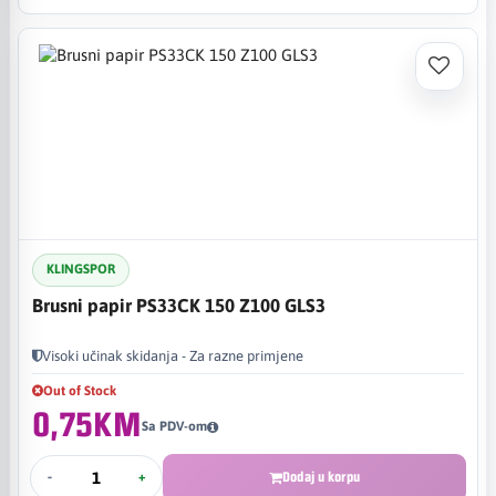
KLINGSPOR
Brusni papir PS33CK 150 Z100 GLS3
Visoki učinak skidanja - Za razne primjene
Out of Stock
0,75KM
Sa PDV-om
-
+
Dodaj u korpu