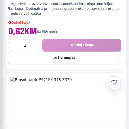
Agresivni abrazivi zahvaljujući samooštrećim zrnima aluminijum
cirkona - Optimalna primjena za grubo brušenje i završno brušenje
nehrđajućih čelika
Out of Stock
0,62KM
Sa PDV-om
-
+
Dodaj u korpu
Brzi pregled