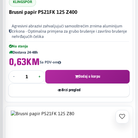
KLINGSPOR
Brusni papir PS21FK 125 Z400
Agresivni abrazivi zahvaljujući samooštrećim zrnima aluminijum
cirkona - Optimalna primjena za grubo brušenje i završno brušenje
nehrđajućih čelika
Na stanju
Dostava 24-48h
0,63KM
Sa PDV-om
-
+
Dodaj u korpu
Brzi pregled