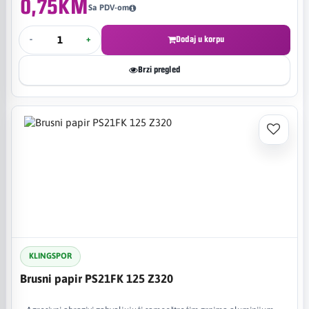
0,75KM
Sa PDV-om
-
+
Dodaj u korpu
Brzi pregled
KLINGSPOR
Brusni papir PS21FK 125 Z320