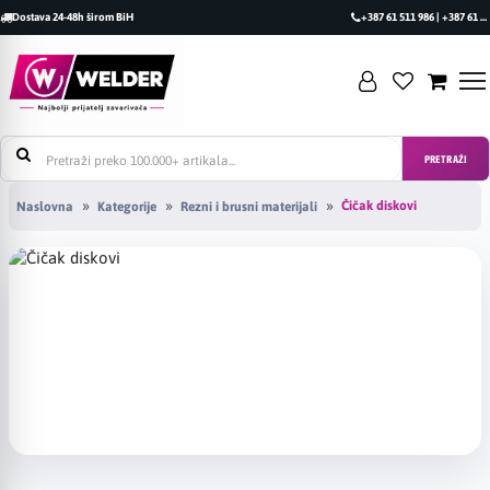
Dostava 24-48h širom BiH
+387 61 511 986 | +387 61 493 470
PRETRAŽI
Čičak diskovi
Naslovna
Kategorije
Rezni i brusni materijali