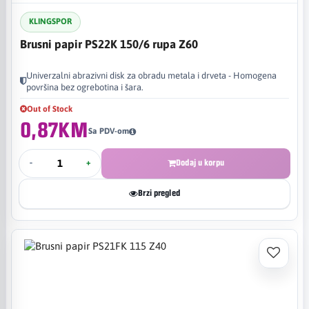
KLINGSPOR
Brusni papir PS22K 150/6 rupa Z60
Univerzalni abrazivni disk za obradu metala i drveta - Homogena
površina bez ogrebotina i šara.
Out of Stock
0,87KM
Sa PDV-om
-
+
Dodaj u korpu
Brzi pregled