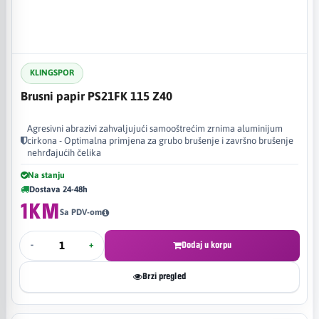
KLINGSPOR
Brusni papir PS21FK 115 Z40
Agresivni abrazivi zahvaljujući samooštrećim zrnima aluminijum
cirkona - Optimalna primjena za grubo brušenje i završno brušenje
nehrđajućih čelika
Na stanju
Dostava 24-48h
1KM
Sa PDV-om
-
+
Dodaj u korpu
Brzi pregled