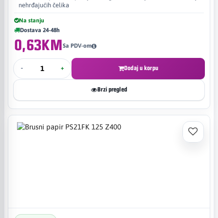
nehrđajućih čelika
Na stanju
Dostava 24-48h
0,63KM
Sa PDV-om
-
+
Dodaj u korpu
Brzi pregled