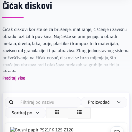
Čičak diskovi
Čičak diskovi koriste se za brušenje, matiranje, čišćenje i završnu
obradu različitih površina. Najčešće se primjenjuju u obradi
metala, drveta, laka, boje, plastike i kompozitnih materijala,
zavisno od granulacije i tipa abraziva. Zbog jednostavnog sistema
pričvršćivanja na čičak nosač, diskovi se brzo mijenjaju, što
značajno ubrzava rad i olakšava prelazak sa grublje na finiju
obradu.
Pročitaj više
U ovoj kategoriji nalaze se čičak brusni diskovi pogodni za
profesionalnu upotrebu u industriji, bravarskim radionicama,
auto-limariji, stolarskim radionicama, održavanju i završnoj
Proizvođači
obradi proizvoda. Mogu se koristiti za uklanjanje sitnih neravnina,
Sortiraj po
pripremu površine prije farbanja, međufazno brušenje, finu
završnu obradu i postizanje ujednačenog izgleda površine.