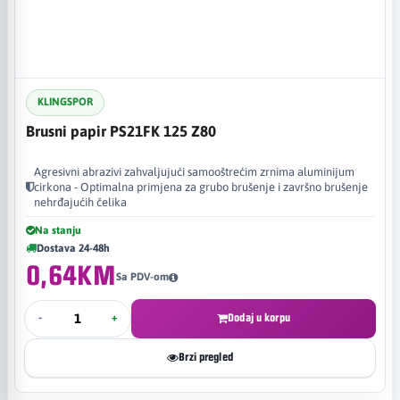
KLINGSPOR
Brusni papir PS21FK 125 Z80
Agresivni abrazivi zahvaljujući samooštrećim zrnima aluminijum
cirkona - Optimalna primjena za grubo brušenje i završno brušenje
nehrđajućih čelika
Na stanju
Dostava 24-48h
0,64KM
Sa PDV-om
-
+
Dodaj u korpu
Brzi pregled