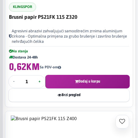
KLINGSPOR
Brusni papir PS21FK 115 Z320
Agresivni abrazivi zahvaljujući samooštrećim zrnima aluminijum
cirkona - Optimalna primjena za grubo brušenje i završno brušenje
nehrđajućih čelika
Na stanju
Dostava 24-48h
0,62KM
Sa PDV-om
-
+
Dodaj u korpu
Brzi pregled