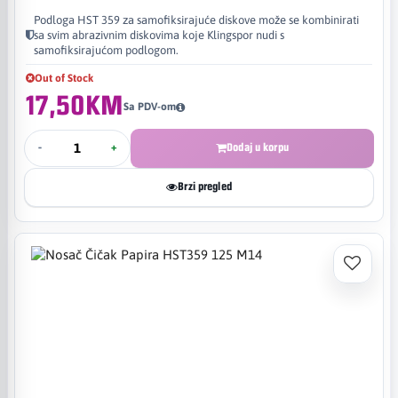
Podloga HST 359 za samofiksirajuće diskove može se kombinirati
sa svim abrazivnim diskovima koje Klingspor nudi s
samofiksirajućom podlogom.
Out of Stock
17,50KM
Sa PDV-om
-
+
Dodaj u korpu
Brzi pregled