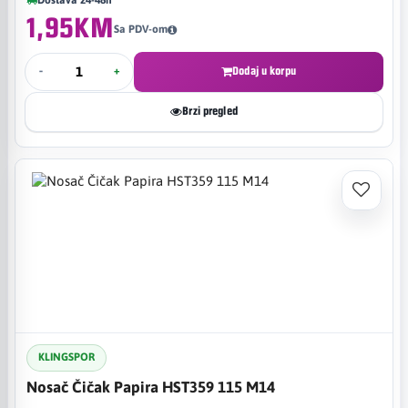
1,95KM
Sa PDV-om
-
+
Dodaj u korpu
Brzi pregled
KLINGSPOR
Nosač Čičak Papira HST359 115 M14