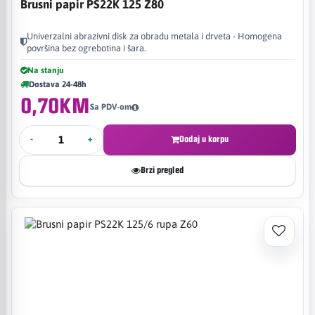
Brusni papir PS22K 125 Z80
Univerzalni abrazivni disk za obradu metala i drveta - Homogena
površina bez ogrebotina i šara.
Na stanju
Dostava 24-48h
0,70KM
Sa PDV-om
-
+
Dodaj u korpu
Brzi pregled