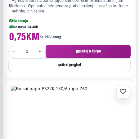
Agresivni abrazivi zahvaljujući samooštrećim zrnima aluminijum
cirkona - Optimalna primjena za grubo brušenje i završno brušenje
nehrđajućih čelika
Na stanju
Dostava 24-48h
0,75KM
Sa PDV-om
-
+
Dodaj u korpu
Brzi pregled