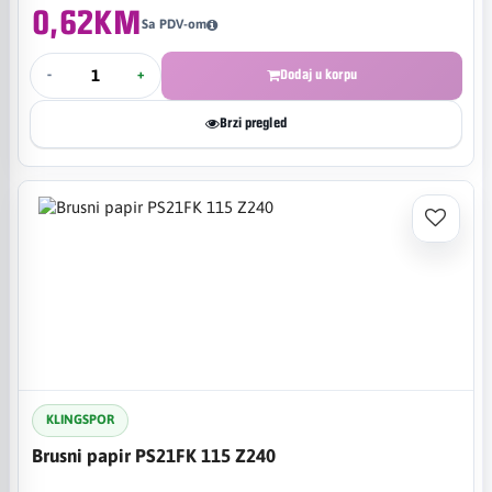
0,62KM
Sa PDV-om
-
+
Dodaj u korpu
Brzi pregled
KLINGSPOR
Brusni papir PS21FK 115 Z240