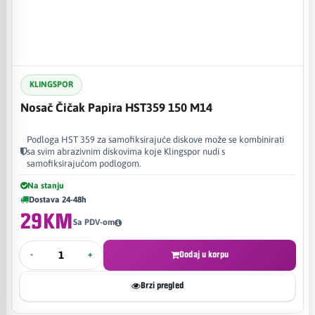
KLINGSPOR
Nosač Čičak Papira HST359 150 M14
Podloga HST 359 za samofiksirajuće diskove može se kombinirati
sa svim abrazivnim diskovima koje Klingspor nudi s
samofiksirajućom podlogom.
Na stanju
Dostava 24-48h
29KM
Sa PDV-om
-
+
Dodaj u korpu
Brzi pregled