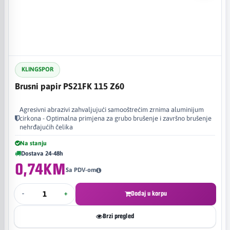
KLINGSPOR
Brusni papir PS21FK 115 Z60
Agresivni abrazivi zahvaljujući samooštrećim zrnima aluminijum
cirkona - Optimalna primjena za grubo brušenje i završno brušenje
nehrđajućih čelika
Na stanju
Dostava 24-48h
0,74KM
Sa PDV-om
-
+
Dodaj u korpu
Brzi pregled