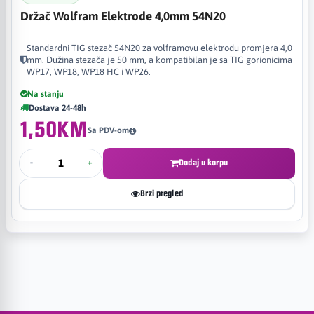
Držač Wolfram Elektrode 4,0mm 54N20
Standardni TIG stezač 54N20 za volframovu elektrodu promjera 4,0
mm. Dužina stezača je 50 mm, a kompatibilan je sa TIG gorionicima
WP17, WP18, WP18 HC i WP26.
Na stanju
Dostava 24-48h
1,50KM
Sa PDV-om
-
+
Dodaj u korpu
Brzi pregled