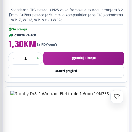
Standardni TIG stezač 10N25 za volframovu elektrodu promjera 3,2
mm. Dužina stezača je 50 mm, a kompatibilan je sa TIG gorionicima
WP17, WP18, WP18 HC i WP26.
Na stanju
Dostava 24-48h
1,30KM
Sa PDV-om
-
+
Dodaj u korpu
Brzi pregled