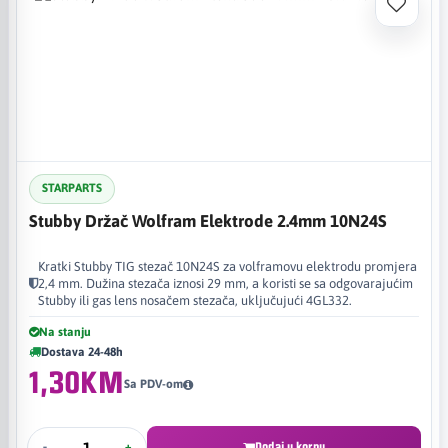
STARPARTS
Stubby Držač Wolfram Elektrode 2.4mm 10N24S
Kratki Stubby TIG stezač 10N24S za volframovu elektrodu promjera
2,4 mm. Dužina stezača iznosi 29 mm, a koristi se sa odgovarajućim
Stubby ili gas lens nosačem stezača, uključujući 4GL332.
Na stanju
Dostava 24-48h
1,30KM
Sa PDV-om
-
+
Dodaj u korpu