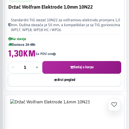
Držač Wolfram Elektrode 1.0mm 10N22
Standardni TIG stezač 10N22 za volframovu elektrodu promjera 1,0
mm. Dužina stezača je 50 mm, a kompatibilan je sa TIG gorionicima
WP17, WP18, WP18 HC i WP26.
Na stanju
Dostava 24-48h
1,30KM
Sa PDV-om
-
+
Dodaj u korpu
Brzi pregled