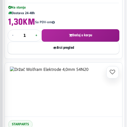
Na stanju
Dostava 24-48h
1,30KM
Sa PDV-om
-
+
Dodaj u korpu
Brzi pregled
STARPARTS