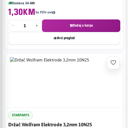
Dostava 24-48h
1,30KM
Sa PDV-om
-
+
Dodaj u korpu
Brzi pregled
STARPARTS
Držač Wolfram Elektrode 3,2mm 10N25