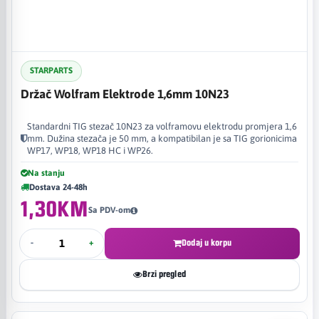
STARPARTS
Držač Wolfram Elektrode 1,6mm 10N23
Standardni TIG stezač 10N23 za volframovu elektrodu promjera 1,6
mm. Dužina stezača je 50 mm, a kompatibilan je sa TIG gorionicima
WP17, WP18, WP18 HC i WP26.
Na stanju
Dostava 24-48h
1,30KM
Sa PDV-om
-
+
Dodaj u korpu
Brzi pregled