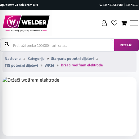
Dostava 24-48h širom BiH
+387 61 511 986 | +387 61 493 470
PRETRAŽI
Naslovna
Kategorije
Starparts potrošni dijelovi
Držači wolfram elektrode
TIG potrošni dijelovi
WP26