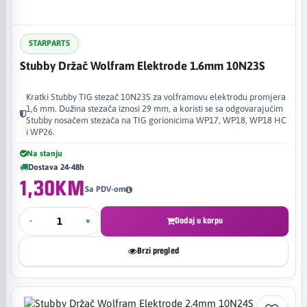
STARPARTS
Stubby Držač Wolfram Elektrode 1.6mm 10N23S
Kratki Stubby TIG stezač 10N23S za volframovu elektrodu promjera
1,6 mm. Dužina stezača iznosi 29 mm, a koristi se sa odgovarajućim
Stubby nosačem stezača na TIG gorionicima WP17, WP18, WP18 HC
i WP26.
Na stanju
Dostava 24-48h
1,30KM
Sa PDV-om
-
+
Dodaj u korpu
Brzi pregled