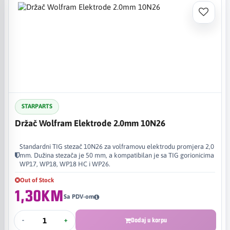
STARPARTS
Držač Wolfram Elektrode 2.0mm 10N26
Standardni TIG stezač 10N26 za volframovu elektrodu promjera 2,0
mm. Dužina stezača je 50 mm, a kompatibilan je sa TIG gorionicima
WP17, WP18, WP18 HC i WP26.
Out of Stock
1,30KM
Sa PDV-om
-
+
Dodaj u korpu