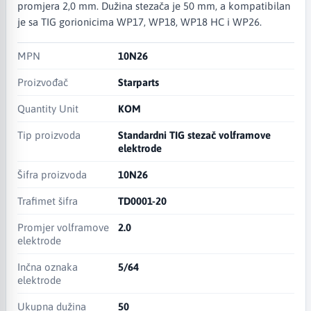
promjera 2,0 mm. Dužina stezača je 50 mm, a kompatibilan
je sa TIG gorionicima WP17, WP18, WP18 HC i WP26.
MPN
10N26
Proizvođač
Starparts
Quantity Unit
KOM
Tip proizvoda
Standardni TIG stezač volframove
elektrode
Šifra proizvoda
10N26
Trafimet šifra
TD0001-20
Promjer volframove
2.0
elektrode
Inčna oznaka
5/64
elektrode
Ukupna dužina
50