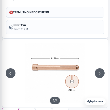
TRENUTNO NEDOSTUPNO
DOSTAVA
From 11KM
1
/
4
Tap to zoom