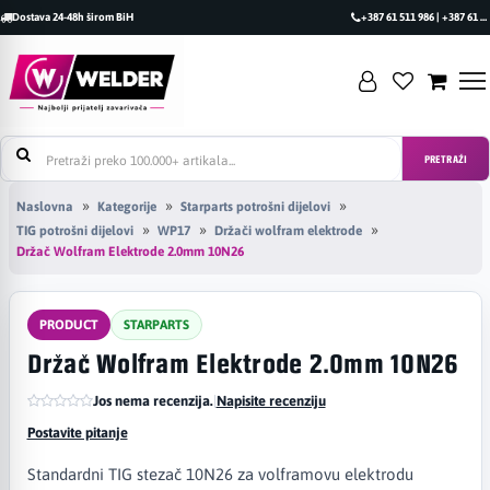
Dostava 24-48h širom BiH
+387 61 511 986 | +387 61 493 470
PRETRAŽI
Naslovna
Kategorije
Starparts potrošni dijelovi
TIG potrošni dijelovi
WP17
Držači wolfram elektrode
Držač Wolfram Elektrode 2.0mm 10N26
PRODUCT
STARPARTS
Držač Wolfram Elektrode 2.0mm 10N26
Jos nema recenzija.
|
Napisite recenziju
Postavite pitanje
Standardni TIG stezač 10N26 za volframovu elektrodu