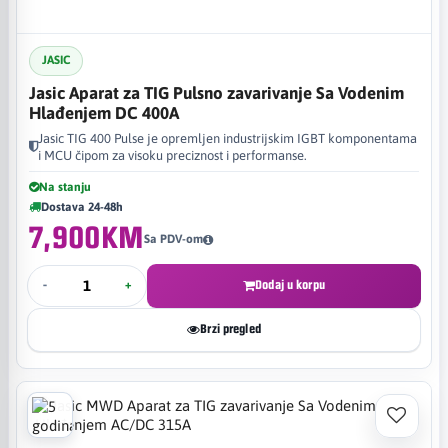
JASIC
Jasic Aparat za TIG Pulsno zavarivanje Sa Vodenim
Hlađenjem DC 400A
Jasic TIG 400 Pulse je opremljen industrijskim IGBT komponentama
i MCU čipom za visoku preciznost i performanse.
Na stanju
Dostava 24-48h
7,900KM
Sa PDV-om
-
+
Dodaj u korpu
Brzi pregled