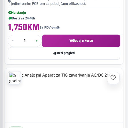
jedinstvenim PCB-om za poboljšanu efikasnost.
Na stanju
Dostava 24-48h
1,750KM
Sa PDV-om
-
+
Dodaj u korpu
Brzi pregled