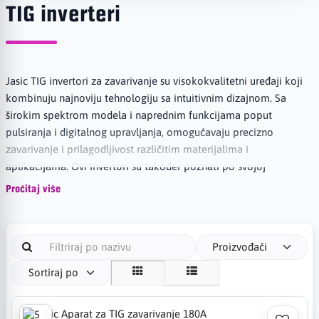
TIG inverteri
Jasic TIG invertori za zavarivanje su visokokvalitetni uređaji koji
kombinuju najnoviju tehnologiju sa intuitivnim dizajnom. Sa
širokim spektrom modela i naprednim funkcijama poput
pulsiranja i digitalnog upravljanja, omogućavaju precizno
zavarivanje i prilagodljivost različitim materijalima i
aplikacijama. Ovi invertori su također poznati po svojoj
izdržljivosti i pouzdanosti, pružajući dugotrajan rad i minimalnu
Pročitaj više
potrebu za održavanjem, uz podršku kupcima koja uključuje
garanciju i dostupnost rezervnih dijelova i servisiranje. Jasic TIG
invertori su preferirani izbor profesionalnih zavarivača zbog
Proizvođači
svojih izvanrednih performansi i pouzdane podrške.
Sortiraj po