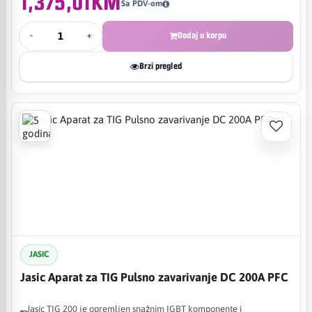
1,375,01KM
Sa PDV-om
-
+
Dodaj u korpu
Brzi pregled
JASIC
Jasic Aparat za TIG Pulsno zavarivanje DC 200A PFC
Jasic TIG 200 je opremljen snažnim IGBT komponente i