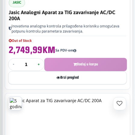
JASIC
Jasic Analogni Aparat za TIG zavarivanje AC/DC
200A
Inovativna analogna kontrola prilagođena korisniku omogućava
potpunu kontrolu parametara zavarivanja.
Out of Stock
2,749,99KM
Sa PDV-om
-
+
Dodaj u korpu
Brzi pregled