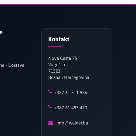
je
Kontakt
Nova Cesta 75
Vogošća
ne - Dostave
71321
Bosna i Hercegovina
+387 61 511 986
+387 61 493 470
info@welder.ba