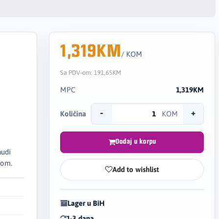
1,319KM
/ KOM
Sa PDV-om:
191,65KM
MPC
1,319KM
-
+
Količina
KOM
Dodaj u korpu
nudi
rom.
Add to wishlist
Lager u BiH
1-3 dana