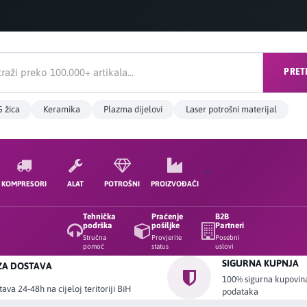
PRET
 žica
Keramika
Plazma dijelovi
Laser potrošni materijal
KOMPRESORI
ALAT
POTROŠNI
PROIZVOĐAČI
Tehnička
Praćenje
B2B
podrška
pošiljke
Partneri
Stručna
Provjerite
Posebni
pomoć
status
uslovi
SIGURNA KUPNJA
ZA DOSTAVA
100% sigurna kupovina 
ava 24-48h na cijeloj teritoriji BiH
podataka