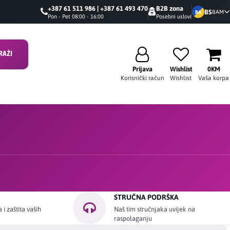
+387 61 511 986 | +387 61 493 470
B2B zona
BS
BAM
BA
Pon - Pet 08:00 - 16:00
Posebni uslovi
RAŽI
Prijava
Wishlist
0KM
Korisnički račun
Wishlist
Vaša korpa
STRUČNA PODRŠKA
i zaštita vaših
Naš tim stručnjaka uvijek na
raspolaganju