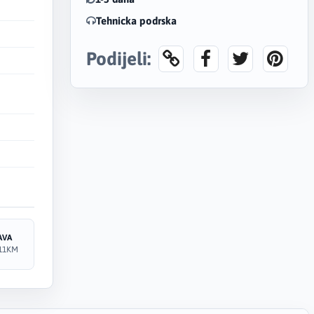
Tehnicka podrska
Podijeli:
AVA
11KM