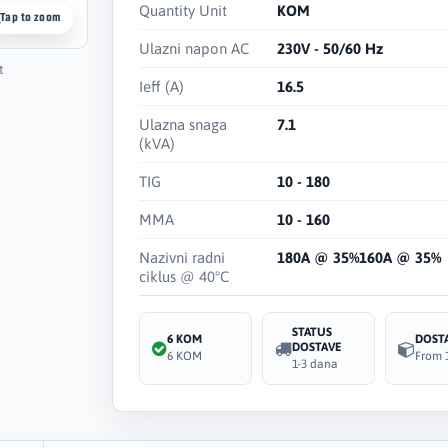
Quantity Unit
KOM
Tap to zoom
Ulazni napon AC
230V - 50/60 Hz
t
Ieff (A)
16.5
Ulazna snaga
7.1
(kVA)
TIG
10 - 180
MMA
10 - 160
Nazivni radni
180A @ 35%160A @ 35%
ciklus @ 40°C
STATUS
6 KOM
DOST
DOSTAVE
6 KOM
From 
1-3 dana