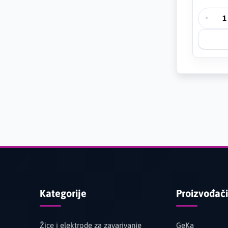
-
Kategorije
Proizvođači
Žice i elektrode za zavarivanje
GeKa