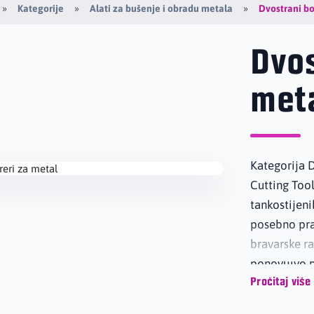
Dvostrani bo
Kategorije
Alati za bušenje i obradu metala
Dvos
met
Kategorija 
Cutting Tool
tankostijeni
posebno prak
bravarske ra
ponovljivo 
Pročitaj više
Dvostrani b