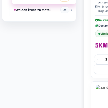
Izar dv
čelik, 
Weldon krune za metal
24
krajevi
Na stan
Dostav
Više 
5KM
-