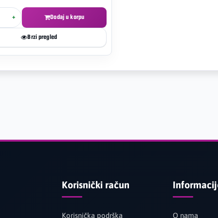
+
Dodaj u korpu
Brzi pregled
Korisnički račun
Informaci
Korisnička podrška
O nama