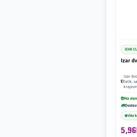
IZAR C
Izar d
Izar dv
čelik, 
krajevi
Na stan
Dostav
Više 
5,9