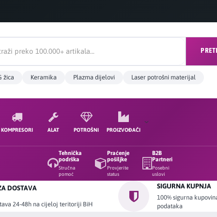
PRET
 žica
Keramika
Plazma dijelovi
Laser potrošni materijal
KOMPRESORI
ALAT
POTROŠNI
PROIZVOĐAČI
Tehnička
Praćenje
B2B
podrška
pošiljke
Partneri
Stručna
Provjerite
Posebni
pomoć
status
uslovi
SIGURNA KUPNJA
ZA DOSTAVA
100% sigurna kupovina 
ava 24-48h na cijeloj teritoriji BiH
podataka