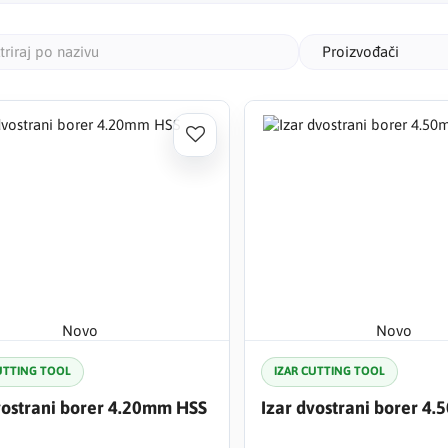
iskoristivos
jednostavno
Proizvođači
izvedba je 
ploča, profi
U ponudi su 
planirana je
materijale, 
Cobalt borer
bušenju i ma
Ako tražite 
Novo
Novo
borer za čel
UTTING TOOL
IZAR CUTTING TOOL
profesionaln
za precizno 
vostrani borer 4.20mm HSS
Izar dvostrani borer 4