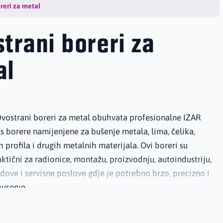
reri za metal
trani boreri za
al
Dvostrani boreri za metal obuhvata profesionalne IZAR
s borere namijenjene za bušenje metala, lima, čelika,
h profila i drugih metalnih materijala. Ovi boreri su
tični za radionice, montažu, proizvodnju, autoindustriju,
dove i servisne poslove gdje je potrebno brzo, precizno i
bušenje.
orer ima rezni dio s obje strane, što omogućava dužu