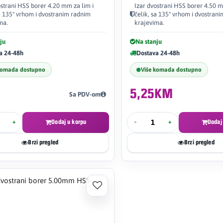
ostrani HSS borer 4.20 mm za lim i
Izar dvostrani HSS borer 4.50 m
sa 135° vrhom i dvostranim radnim
čelik, sa 135° vrhom i dvostran
ma.
krajevima.
ju
Na stanju
a 24-48h
Dostava 24-48h
komada dostupno
Više komada dostupno
5,25KM
Sa PDV-om
+
Dodaj u korpu
-
+
Dodaj
Brzi pregled
Brzi pregled