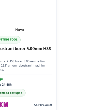
Novo
UTTING TOOL
vostrani borer 5.00mm HSS
ostrani HSS borer 5.00 mm za lim i
sa 135° vrhom i dvostranim radnim
ma.
ju
a 24-48h
komada dostupno
6KM
Sa PDV-om