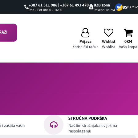
+387 61 511 986 | +387 61 493 470
B2B zona
BS
BAM
BA
Pon - Pet 08:00 - 16:00
Posebni uslovi
RAŽI
Prijava
Wishlist
0KM
Korisnički račun
Wishlist
Vaša korpa
STRUČNA PODRŠKA
i zaštita vaših
Naš tim stručnjaka uvijek na
raspolaganju