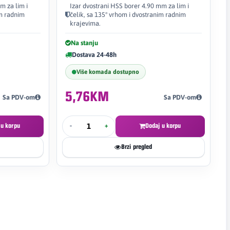
m za lim i
Izar dvostrani HSS borer 4.90 mm za lim i
im radnim
čelik, sa 135° vrhom i dvostranim radnim
krajevima.
Na stanju
Dostava 24-48h
Više komada dostupno
5,76KM
Sa PDV-om
Sa PDV-om
 u korpu
-
+
Dodaj u korpu
Brzi pregled