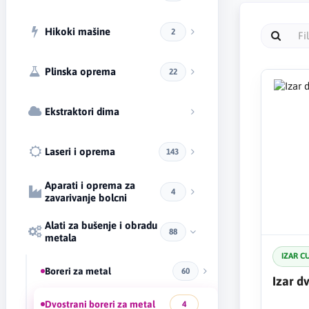
Hikoki mašine
2
Plinska oprema
22
Ekstraktori dima
Laseri i oprema
143
Aparati i oprema za
4
zavarivanje bolcni
Alati za bušenje i obradu
88
metala
IZAR C
Boreri za metal
60
Izar d
Dvostrani boreri za metal
4