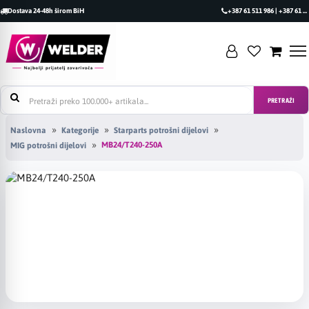
Dostava 24-48h širom BiH
+387 61 511 986 | +387 61 493 470
PRETRAŽI
Naslovna
Kategorije
Starparts potrošni dijelovi
MB24/T240-250A
MIG potrošni dijelovi