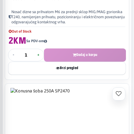
Nosač dizne sa prihvatom M6 za prednji sklop MIG/MAG gorionika
T240, namijenjen prihvatu, pozicioniranju i električnom povezivanju
odgovarajućeg kontaktnog vrha.
Out of Stock
2KM
Sa PDV-om
-
+
Dodaj u korpu
Brzi pregled