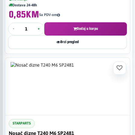
Dostava 24-48h
0,85KM
Sa PDV-om
-
+
Dodaj u korpu
Brzi pregled
STARPARTS
Nosač dizne T240 M6 SP2481