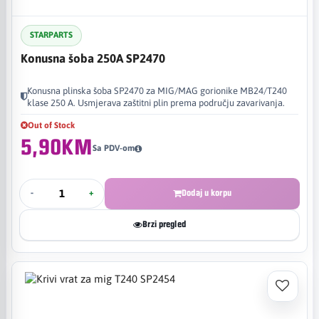
STARPARTS
Konusna šoba 250A SP2470
Konusna plinska šoba SP2470 za MIG/MAG gorionike MB24/T240
klase 250 A. Usmjerava zaštitni plin prema području zavarivanja.
Out of Stock
5,90KM
Sa PDV-om
-
+
Dodaj u korpu
Brzi pregled