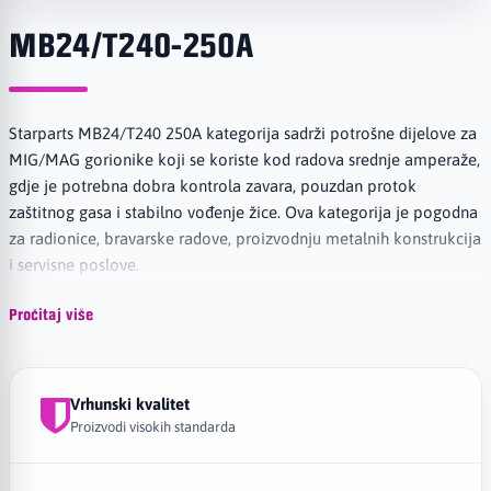
MB24/T240-250A
Starparts MB24/T240 250A kategorija sadrži potrošne dijelove za
MIG/MAG gorionike koji se koriste kod radova srednje amperaže,
gdje je potrebna dobra kontrola zavara, pouzdan protok
zaštitnog gasa i stabilno vođenje žice. Ova kategorija je pogodna
za radionice, bravarske radove, proizvodnju metalnih konstrukcija
i servisne poslove.
Pročitaj više
Redovna zamjena potrošnih dijelova kod MB24/T240 gorionika
pomaže u održavanju kvaliteta zavarivanja, smanjuje prekide u
radu i produžava vijek trajanja gorionika. Starparts dijelovi
Vrhunski kvalitet
predstavljaju praktično rješenje za korisnike koji žele pouzdane
Proizvodi visokih standarda
MIG/MAG potrošne dijelove za gorionike do 250A.