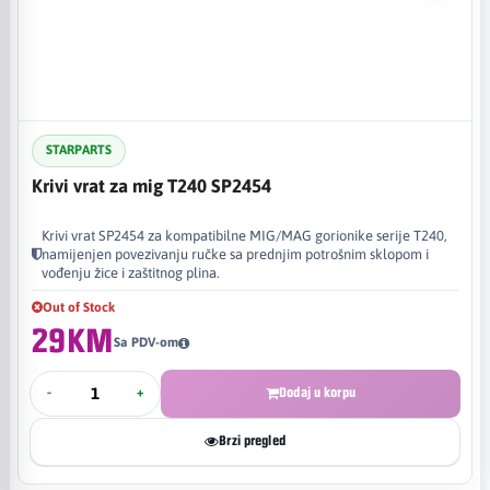
STARPARTS
Krivi vrat za mig T240 SP2454
Krivi vrat SP2454 za kompatibilne MIG/MAG gorionike serije T240,
namijenjen povezivanju ručke sa prednjim potrošnim sklopom i
vođenju žice i zaštitnog plina.
Out of Stock
29KM
Sa PDV-om
-
+
Dodaj u korpu
Brzi pregled