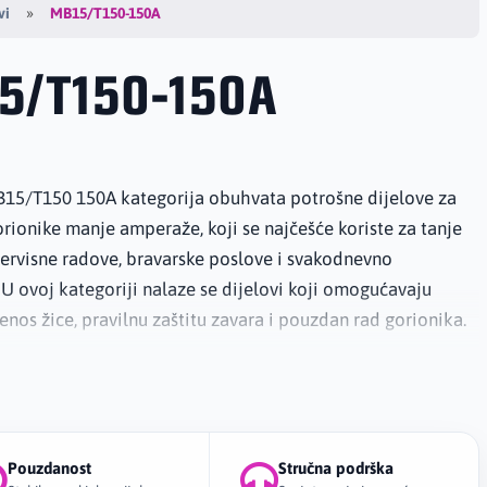
MB15/T150-150A
vi
5/T150-150A
B15/T150 150A kategorija obuhvata potrošne dijelove za
ionike manje amperaže, koji se najčešće koriste za tanje
servisne radove, bravarske poslove i svakodnevno
 U ovoj kategoriji nalaze se dijelovi koji omogućavaju
jenos žice, pravilnu zaštitu zavara i pouzdan rad gorionika.
elovi za MB15/T150 gorionike važni su za kvalitet zavara,
tok gasa i dugotrajan rad opreme. Starparts dijelovi su
Pouzdanost
Stručna podrška
bor za korisnike koji traže dobar odnos cijene, dostupnosti