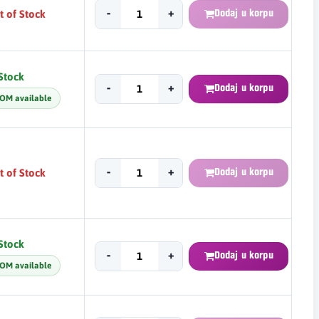
t of Stock
-
+
Dodaj u korpu
 Stock
-
+
Dodaj u korpu
OM available
t of Stock
-
+
Dodaj u korpu
 Stock
-
+
Dodaj u korpu
OM available