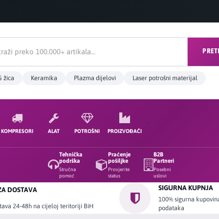
PRET
 žica
Keramika
Plazma dijelovi
Laser potrošni materijal
KOMPRESORI
ALAT
POTROŠNI
PROIZVOĐAČI
Tehnička
Praćenje
B2B
podrška
pošiljke
Partneri
Stručna
Provjerite
Posebni
pomoć
status
uslovi
SIGURNA KUPNJA
ZA DOSTAVA
100% sigurna kupovina 
ava 24-48h na cijeloj teritoriji BiH
podataka