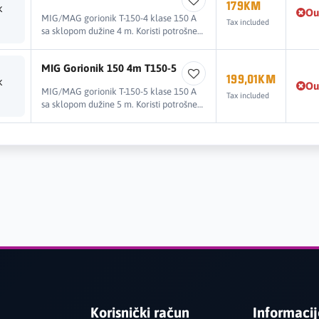
179KM
Ou
MIG/MAG gorionik T-150-4 klase 150 A
Tax included
sa sklopom dužine 4 m. Koristi potrošne
dijelove sistema MB15/T150.
MIG Gorionik 150 4m T150-5
199,01KM
Ou
MIG/MAG gorionik T-150-5 klase 150 A
Tax included
sa sklopom dužine 5 m. Koristi potrošne
dijelove sistema MB15/T150.
Korisnički račun
Informaci