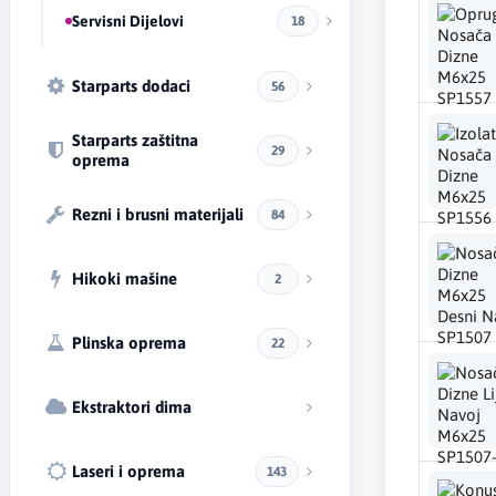
Servisni Dijelovi
18
Starparts dodaci
56
Starparts zaštitna
29
oprema
Rezni i brusni materijali
84
Hikoki mašine
2
Plinska oprema
22
Ekstraktori dima
Laseri i oprema
143