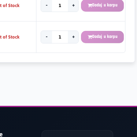
t of Stock
-
+
Dodaj u korpu
t of Stock
-
+
Dodaj u korpu
je