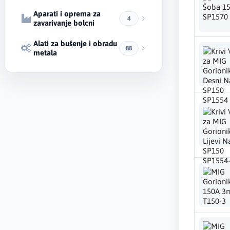
Aparati i oprema za
4
zavarivanje bolcni
Alati za bušenje i obradu
88
metala