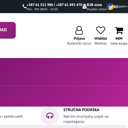
+387 61 511 986 | +387 61 493 470
B2B zona
BS
BAM
BA
Pon - Pet 08:00 - 16:00
Posebni uslovi
RAŽI
Prijava
Wishlist
0KM
Korisnički račun
Wishlist
Vaša korpa
STRUČNA PODRŠKA
i zaštita vaših
Naš tim stručnjaka uvijek na
raspolaganju