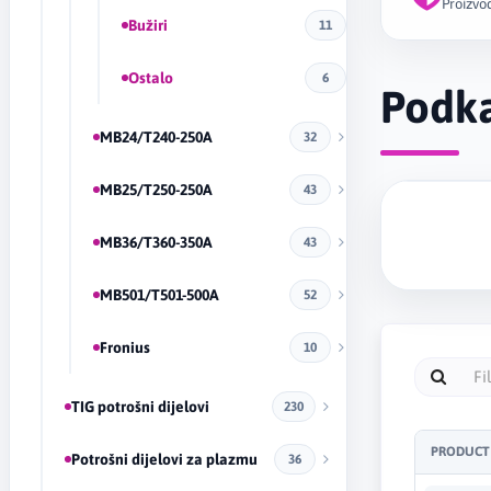
Proizvod
Bužiri
11
Ostalo
6
Podka
MB24/T240-250A
32
MB25/T250-250A
43
MB36/T360-350A
43
MB501/T501-500A
52
Fronius
10
TIG potrošni dijelovi
230
PRODUCT
Potrošni dijelovi za plazmu
36