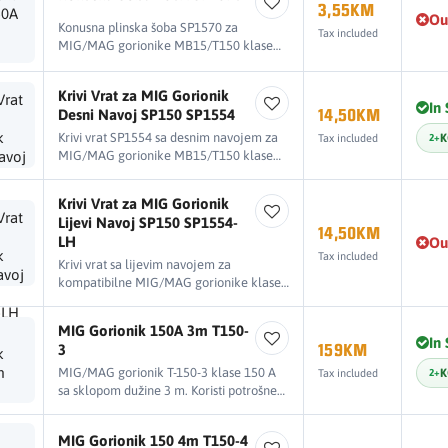
3,55KM
Ou
Konusna plinska šoba SP1570 za
Tax included
MIG/MAG gorionike MB15/T150 klase
150 A. Usmjerava zaštitni plin prema
području zavarivanja.
Krivi Vrat za MIG Gorionik
In
Desni Navoj SP150 SP1554
14,50KM
Krivi vrat SP1554 sa desnim navojem za
K
Tax included
2+
MIG/MAG gorionike MB15/T150 klase
150 A. Zamjenski dio koji povezuje ručku
gorionika sa prednjim sklopom.
Krivi Vrat za MIG Gorionik
Lijevi Navoj SP150 SP1554-
14,50KM
LH
Ou
Tax included
Krivi vrat sa lijevim navojem za
kompatibilne MIG/MAG gorionike klase
150 A, namijenjen vođenju žice, zaštitnog
plina i struje prema prednjem sklopu
MIG Gorionik 150A 3m T150-
gorionika.
In
3
159KM
MIG/MAG gorionik T-150-3 klase 150 A
K
Tax included
2+
sa sklopom dužine 3 m. Koristi potrošne
dijelove sistema MB15/T150.
MIG Gorionik 150 4m T150-4