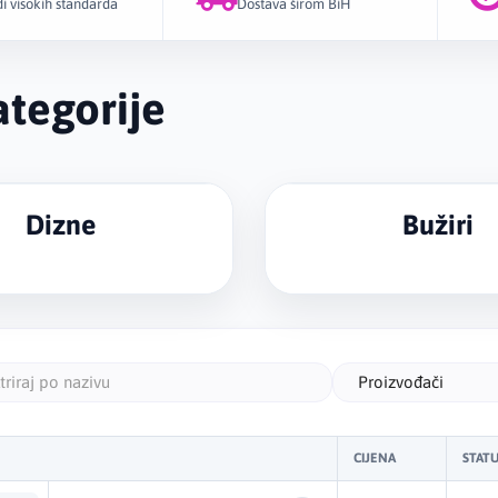
i visokih standarda
Dostava širom BiH
i pouzdanos
tegorije
Dizne
Bužiri
Proizvođači
CIJENA
STAT