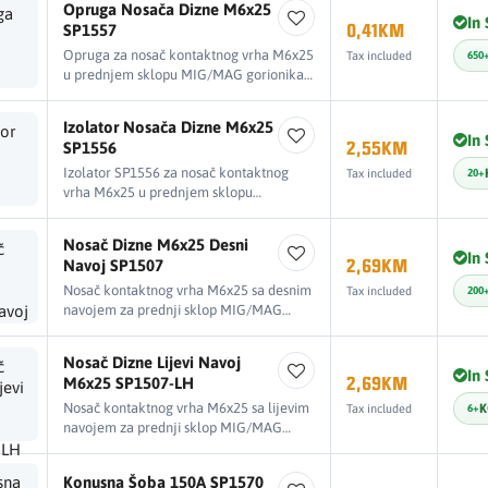
Opruga Nosača Dizne M6x25
In
SP1557
0,41KM
Opruga za nosač kontaktnog vrha M6x25
Tax included
650
u prednjem sklopu MIG/MAG gorionika
MB15/T150.
Izolator Nosača Dizne M6x25
In
SP1556
2,55KM
Izolator SP1556 za nosač kontaktnog
Tax included
20+
vrha M6x25 u prednjem sklopu
MIG/MAG gorionika MB15/T150.
Nosač Dizne M6x25 Desni
In
Navoj SP1507
2,69KM
Nosač kontaktnog vrha M6x25 sa desnim
Tax included
200
navojem za prednji sklop MIG/MAG
gorionika MB15/T150.
Nosač Dizne Lijevi Navoj
In
M6x25 SP1507-LH
2,69KM
Nosač kontaktnog vrha M6x25 sa lijevim
K
Tax included
6+
navojem za prednji sklop MIG/MAG
gorionika MB15/T150.
Konusna Šoba 150A SP1570