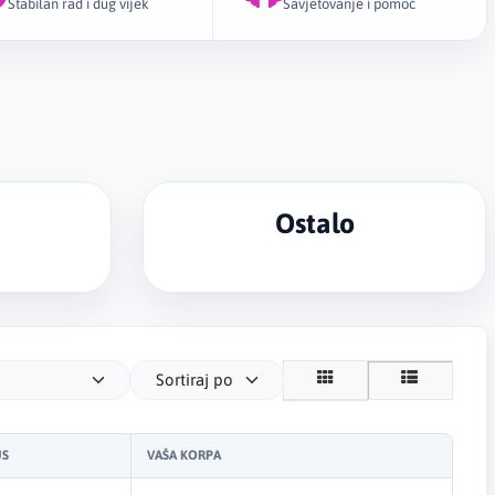
Stabilan rad i dug vijek
Savjetovanje i pomoć
ti za MIG/MAG zavarivanje do 150A.
Ostalo
Sortiraj po
US
VAŠA KORPA