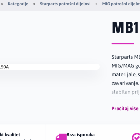
Kategorije
Starparts potrošni dijelovi
MIG potrošni dijelo
MB1
Starparts M
MIG/MAG gor
materijale, 
zavarivanje.
stabilan pri
Pročitaj više
Potrošni dij
pravilan pro
ki kvalitet
Brza isporuka
praktičan iz