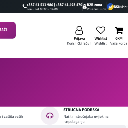
+387 61 511 986 | +387 61 493 470
B2B zona
BS
BAM
BA
Pon - Pet 08:00 - 16:00
Posebni uslovi
RAŽI
Prijava
Wishlist
0KM
Korisnički račun
Wishlist
Vaša korpa
STRUČNA PODRŠKA
i zaštita vaših
Naš tim stručnjaka uvijek na
raspolaganju