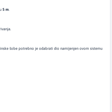
nu
5 m
.
ivanja.
 plinske šobe potrebno je odabrati dio namijenjen ovom sistemu