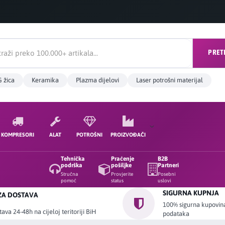
PRET
 žica
Keramika
Plazma dijelovi
Laser potrošni materijal
KOMPRESORI
ALAT
POTROŠNI
PROIZVOĐAČI
Tehnička
Praćenje
B2B
podrška
pošiljke
Partneri
Stručna
Provjerite
Posebni
pomoć
status
uslovi
SIGURNA KUPNJA
ZA DOSTAVA
100% sigurna kupovina 
ava 24-48h na cijeloj teritoriji BiH
podataka