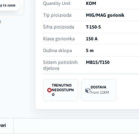
Quantity Unit
KOM
ap to zoom
Tip proizvoda
MIG/MAG gorionik
t
Šifra proizvoda
T-150-5
Klasa gorionika
150 A
Dužina sklopa
5 m
Sistem potrošnih
MB15/T150
dijelova
TRENUTNO
DOSTAVA
NEDOSTUPN
From 11KM
O
vori