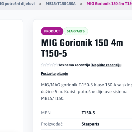
MIG Gorionik 150 4m T15
G potrošni dijelovi
MB15/T150-150A
PRODUCT
STARPARTS
MIG Gorionik 150 4m
T150-5
Jos nema recenzija.
|
Napisite recenziju
Postavite pitanje
MIG/MAG gorionik T-150-5 klase 150 A sa skl
dužine 5 m. Koristi potrošne dijelove sistema
MB15/T150.
MPN
T150-5
Proizvođač
Starparts