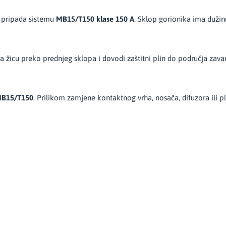
 pripada sistemu
MB15/T150 klase 150 A
. Sklop gorionika ima duži
a žicu preko prednjeg sklopa i dovodi zaštitni plin do područja zavar
B15/T150
. Prilikom zamjene kontaktnog vrha, nosača, difuzora ili