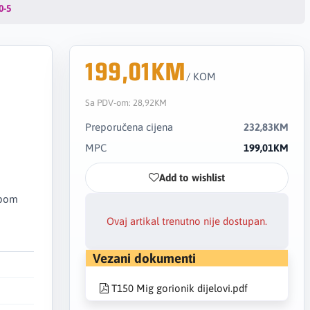
0-5
199,01KM
/ KOM
Sa PDV-om:
28,92KM
Preporučena cijena
232,83KM
MPC
199,01KM
Add to wishlist
opom
Ovaj artikal trenutno nije dostupan.
Vezani dokumenti
T150 Mig gorionik dijelovi.pdf