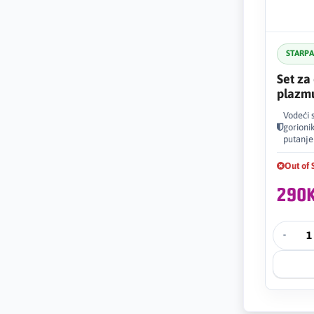
STARP
Set za
plazm
Vodeći 
gorioni
putanje 
Out of 
290
-