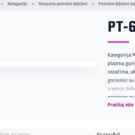
Kategorije
Starparts potrošni dijelovi
Potrošni dijelovi z
PT-
Kategorija P
plazma gorio
rezačima, uk
gorionici su
srednje deb
potrošne dij
Pročitaj više
U ponudi se 
zaštitne šobe
distanceri i
Proizvođači
dizna su naj