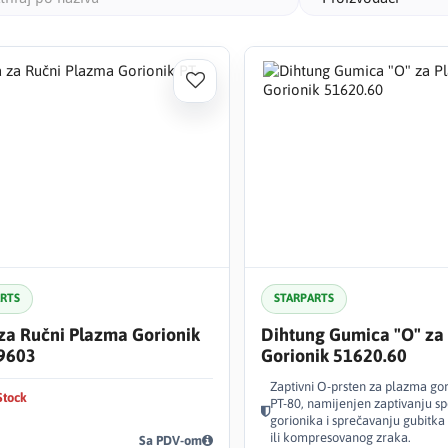
plazma luka,
Ako tražite
dizne, Jasic
kategorija 
najpotrebni
ARTS
STARPARTS
za Ručni Plazma Gorionik
Dihtung Gumica "O" za
 9603
Gorionik 51620.60
Zaptivni O-prsten za plazma gor
Stock
PT-80, namijenjen zaptivanju sp
gorionika i sprečavanju gubitka
ili kompresovanog zraka.
Sa PDV-om