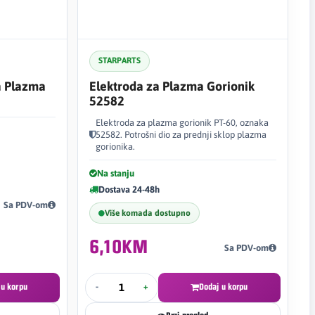
STARPARTS
a Plazma
Elektroda za Plazma Gorionik
52582
Elektroda za plazma gorionik PT-60, oznaka
52582. Potrošni dio za prednji sklop plazma
gorionika.
Na stanju
Dostava 24-48h
Sa PDV-om
Više komada dostupno
6,10KM
Sa PDV-om
 u korpu
-
+
Dodaj u korpu