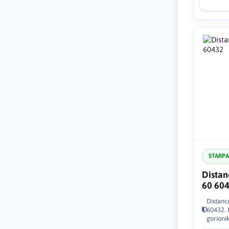
STARP
Distan
60 60
Distanc
60432. 
gorioni