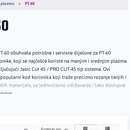
PT-60
a plazmu
60
T-60 obuhvata potrošne i servisne dijelove za PT-60
nike, koji se najčešće koriste na manjim i srednjim plazma
ljučujući Jasic Cut 45 / PRO CUT-45 tip sistema. Ovi
 popularni kod korisnika koji traže precizno rezanje tanjih i
elih materijala, uz jednostavno održavanje i lako dostupne
elove.
nalaze PT-60 elektrode, cutting tip / dizne za rezanje,
, retaining cap kape, swirl ring / gas distributor dijelovi,
 ostale komponente za redovan rad gorionika. Elektroda i
Sortiraj po
češće mijenjani dijelovi, jer direktno utiču na formiranje