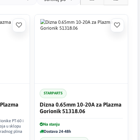
 širinu reza, stabilnost rezanja i završnu obradu ivice.
 PT-60 plazma potrošne dijelove, PT60 elektrode, PT60
 Cut 45 potrošni materijal ili dijelove za PT-60 gorionik, ova
je namijenjena za brzu i jednostavnu kupovinu
jih komponenti za servis i svakodnevno rezanje.
STARPARTS
 Plazma
Dizna 0.65mm 10-20A za Plazma
Gorionik 51318.06
ionike PT-60 i
Na stanju
oja u sklopu
 radnog plina
Dostava 24-48h