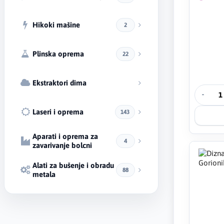
Hikoki mašine
2
Plinska oprema
22
Ekstraktori dima
-
Laseri i oprema
143
Aparati i oprema za
4
zavarivanje bolcni
Alati za bušenje i obradu
88
metala