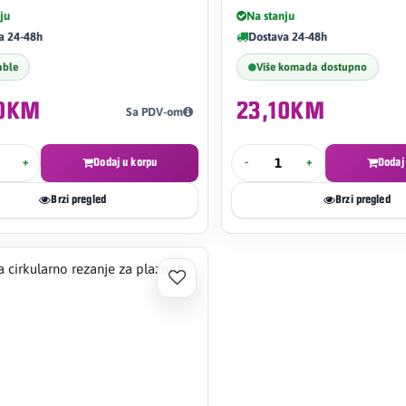
ju
Na stanju
a 24-48h
Dostava 24-48h
able
Više komada dostupno
50KM
23,10KM
Sa PDV-om
+
Dodaj u korpu
-
+
Dodaj
Brzi pregled
Brzi pregled