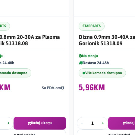
ARTS
STARPARTS
 0.8mm 20-30A za Plazma
Dizna 0.9mm 30-40A z
ik 51318.08
Gorionik 51318.09
ju
Na stanju
a 24-48h
Dostava 24-48h
komada dostupno
Više komada dostupno
6KM
5,96KM
Sa PDV-om
+
Dodaj u korpu
-
+
Dodaj