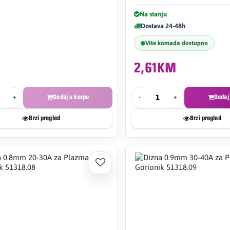
Na stanju
Dostava 24-48h
Više komada dostupno
2,61KM
+
Dodaj u korpu
-
+
Dodaj
Brzi pregled
Brzi pregled