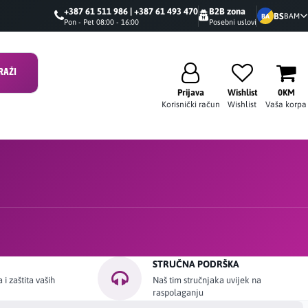
+387 61 511 986 | +387 61 493 470
B2B zona
BS
BAM
BA
Pon - Pet 08:00 - 16:00
Posebni uslovi
RAŽI
Prijava
Wishlist
0KM
Korisnički račun
Wishlist
Vaša korpa
STRUČNA PODRŠKA
i zaštita vaših
Naš tim stručnjaka uvijek na
raspolaganju