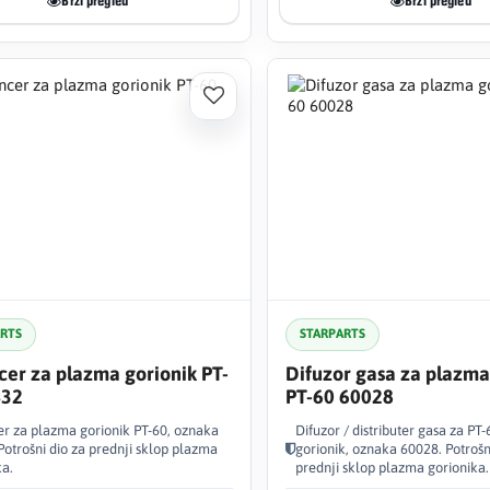
Brzi pregled
Brzi pregled
ARTS
STARPARTS
cer za plazma gorionik PT-
Difuzor gasa za plazma
432
PT-60 60028
er za plazma gorionik PT-60, oznaka
Difuzor / distributer gasa za PT
Potrošni dio za prednji sklop plazma
gorionik, oznaka 60028. Potrošn
ka.
prednji sklop plazma gorionika.