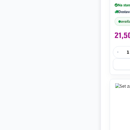
Na stan
Dostav
avail
21,
-