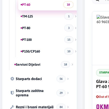
PT-60
10
TM-125
1
PT-80
3
PT-100
15
P150/CP160
10
Servisni Dijelovi
18
STARP
Starparts dodaci
56
Glava 
PT-60
Starparts zaštitna
29
oprema
Out of 
0KM
Rezni i brusni materijali
84