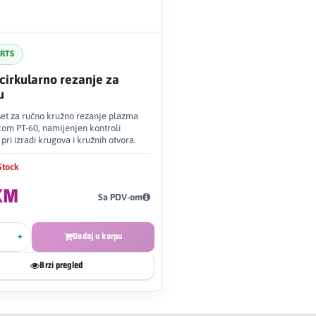
ARTS
 cirkularno rezanje za
u
set za ručno kružno rezanje plazma
kom PT-60, namijenjen kontroli
pri izradi krugova i kružnih otvora.
Stock
KM
Sa PDV-om
+
Dodaj u korpu
Brzi pregled