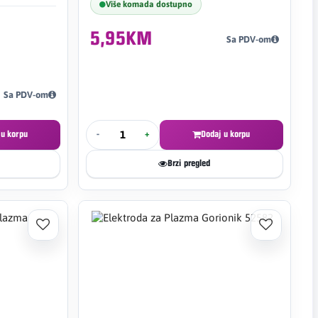
Više komada dostupno
5,95KM
Sa PDV-om
Sa PDV-om
 u korpu
-
+
Dodaj u korpu
Brzi pregled