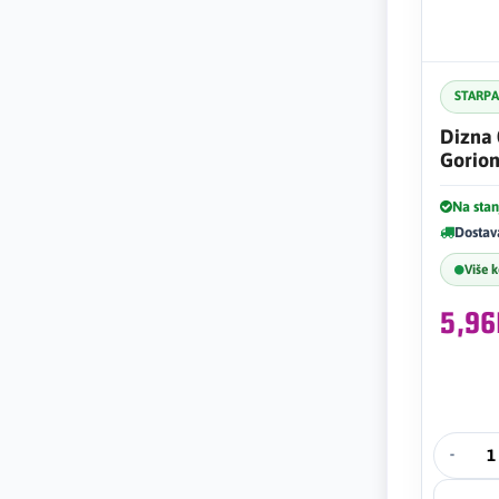
STARP
Dizna
Gorion
Na stan
Dostav
Više 
5,9
-