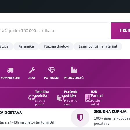
PRET
 žica
Keramika
Plazma dijelovi
Laser potrošni materijal
KOMPRESORI
ALAT
POTROŠNI
PROIZVOĐAČI
Tehnička
Praćenje
B2B
podrška
pošiljke
Partneri
Stručna
Provjerite
Posebni
pomoć
status
uslovi
SIGURNA KUPNJA
ZA DOSTAVA
100% sigurna kupovina 
ava 24-48h na cijeloj teritoriji BiH
podataka