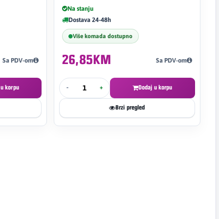
Na stanju
Dostava 24-48h
Više komada dostupno
26,85KM
Sa PDV-om
Sa PDV-om
 u korpu
-
+
Dodaj u korpu
Brzi pregled