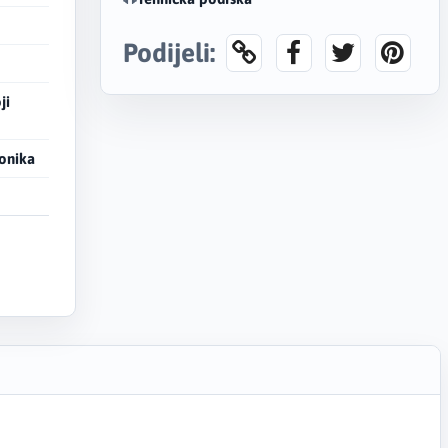
Podijeli:
ji
ionika