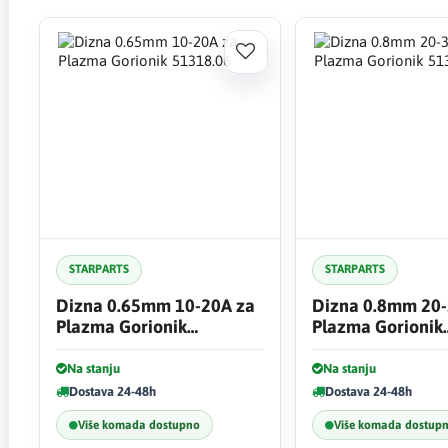
STARPARTS
STARPARTS
Dizna 0.65mm 10-20A za
Dizna 0.8mm 20-
Plazma Gorionik
Plazma Gorionik
51318.06
51318.08
Na stanju
Na stanju
Dostava 24-48h
Dostava 24-48h
Više komada dostupno
Više komada dostup