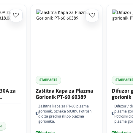
STARPARTS
STARPART
30A za
Zaštitna Kapa za Plazma
Difuzor 
Gorionik PT-60 60389
gorionik
Zaštitna kapa za PT-60 plazma
Difuzor / d
gorionik, oznaka 60389. Potrošni
plazma gor
dio za prednji sklop plazma
Potrošni di
gorionika.
plazma gor
no
Na stanju
Na stanju