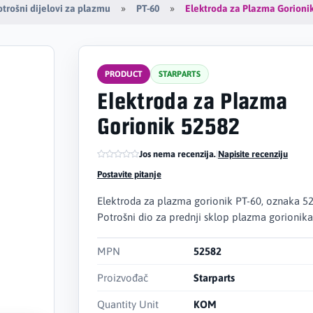
Elektroda za Plazma Gorioni
otrošni dijelovi za plazmu
PT-60
PRODUCT
STARPARTS
Elektroda za Plazma
Gorionik 52582
Jos nema recenzija.
|
Napisite recenziju
Postavite pitanje
Elektroda za plazma gorionik PT-60, oznaka 5
Potrošni dio za prednji sklop plazma gorionika
MPN
52582
Proizvođač
Starparts
Quantity Unit
KOM