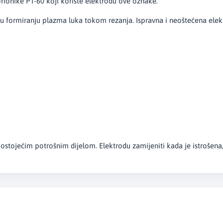
rionike PT-60 koji koriste elektrodu ove oznake.
u formiranju plazma luka tokom rezanja. Ispravna i neoštećena elektr
tojećim potrošnim dijelom. Elektrodu zamijeniti kada je istrošena, ošt