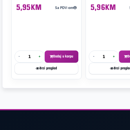
5,95KM
5,96KM
Sa PDV-om
-
+
Dodaj u korpu
-
+
D
Brzi pregled
Brzi pregle