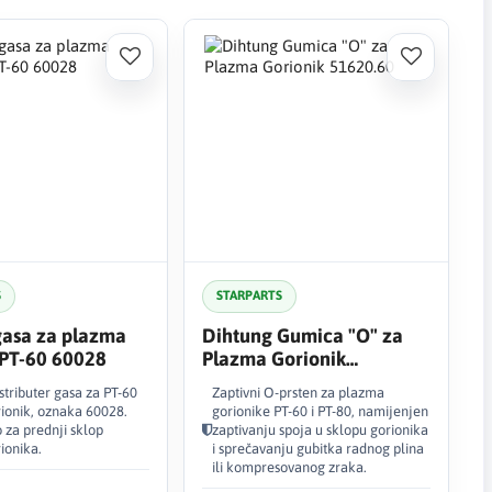
S
STARPARTS
gasa za plazma
Dihtung Gumica "O" za
 PT-60 60028
Plazma Gorionik
51620.60
istributer gasa za PT-60
Zaptivni O-prsten za plazma
ionik, oznaka 60028.
gorionike PT-60 i PT-80, namijenjen
o za prednji sklop
zaptivanju spoja u sklopu gorionika
ionika.
i sprečavanju gubitka radnog plina
ili kompresovanog zraka.