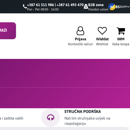
+387 61 511 986 | +387 61 493 470
B2B zona
BS
BAM
BA
Pon - Pet 08:00 - 16:00
Posebni uslovi
RAŽI
Prijava
Wishlist
0KM
Korisnički račun
Wishlist
Vaša korpa
STRUČNA PODRŠKA
i zaštita vaših
Naš tim stručnjaka uvijek na
raspolaganju