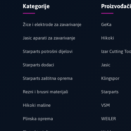
Kategorije
Proizvođači
Žice i elektrode za zavarivanje
GeKa
Jasic aparati za zavarivanje
Hikoki
Starparts potrošni dijelovi
Izar Cutting Too
Starparts dodaci
Jasic
Starparts zaštitna oprema
Klingspor
Rezni i brusni materijali
Starparts
Hikoki mašine
VSM
Plinska oprema
WEILER