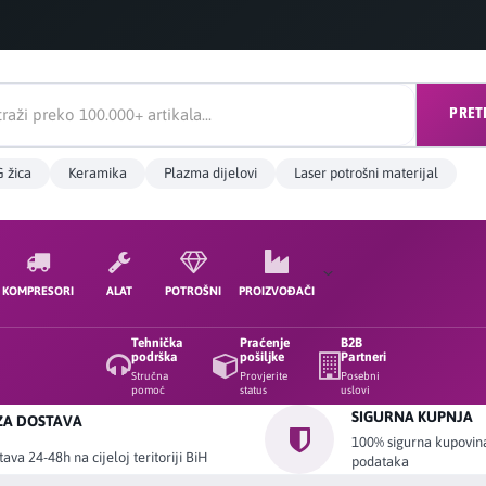
PRET
 žica
Keramika
Plazma dijelovi
Laser potrošni materijal
KOMPRESORI
ALAT
POTROŠNI
PROIZVOĐAČI
Tehnička
Praćenje
B2B
podrška
pošiljke
Partneri
Stručna
Provjerite
Posebni
pomoć
status
uslovi
SIGURNA KUPNJA
ZA DOSTAVA
100% sigurna kupovina 
ava 24-48h na cijeloj teritoriji BiH
podataka