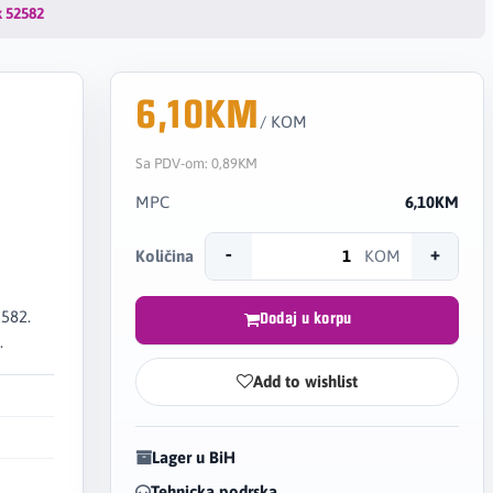
k 52582
6,10KM
/ KOM
Sa PDV-om:
0,89KM
MPC
6,10KM
-
+
Količina
KOM
2582.
Dodaj u korpu
.
Add to wishlist
Lager u BiH
Tehnicka podrska