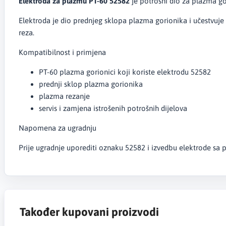
Elektroda za plazmu PT-60 52582
je potrošni dio za plazma go
Elektroda je dio prednjeg sklopa plazma gorionika i učestvuje 
reza.
Kompatibilnost i primjena
PT-60 plazma gorionici koji koriste elektrodu 52582
prednji sklop plazma gorionika
plazma rezanje
servis i zamjena istrošenih potrošnih dijelova
Napomena za ugradnju
Prije ugradnje uporediti oznaku 52582 i izvedbu elektrode sa pos
Također kupovani proizvodi