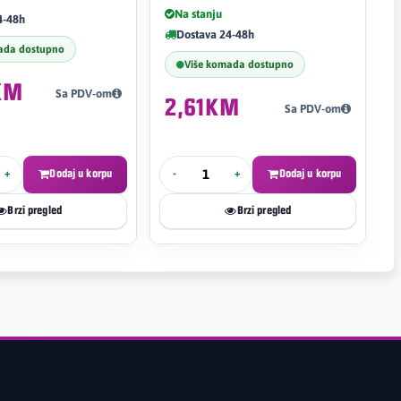
Na stanju
4-48h
Dostava 24-48h
ada dostupno
Više komada dostupno
KM
Sa PDV-om
2,61KM
Sa PDV-om
+
Dodaj u korpu
-
+
Dodaj u korpu
Brzi pregled
Brzi pregled