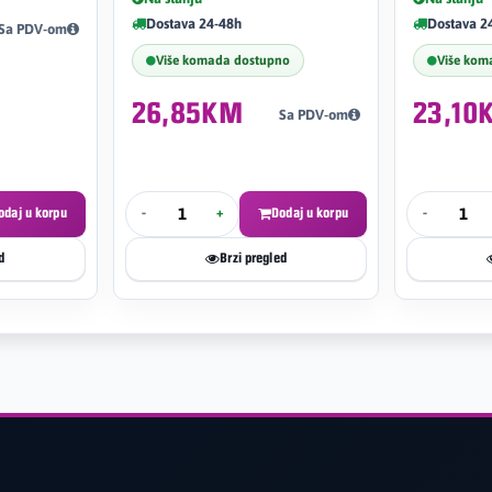
Dostava 24-48h
Dostava 2
Sa PDV-om
Više komada dostupno
Više kom
26,85KM
23,10
Sa PDV-om
odaj u korpu
-
+
Dodaj u korpu
-
d
Brzi pregled