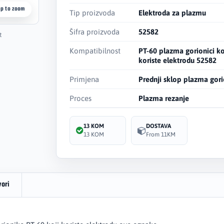
ap to zoom
Tip proizvoda
Elektroda za plazmu
Šifra proizvoda
52582
t
Kompatibilnost
PT-60 plazma gorionici ko
koriste elektrodu 52582
Primjena
Prednji sklop plazma gor
Proces
Plazma rezanje
13 KOM
DOSTAVA
13 KOM
From 11KM
vori