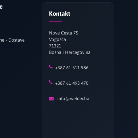
je
Kontakt
Nova Cesta 75
Vogošća
ne - Dostave
71321
Bosna i Hercegovina
+387 61 511 986
+387 61 493 470
info@welder.ba