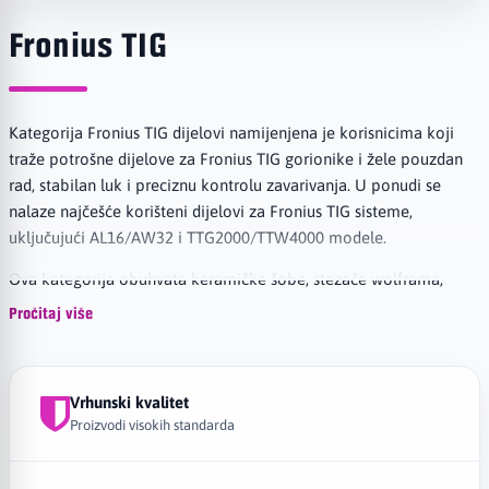
Fronius TIG
Kategorija Fronius TIG dijelovi namijenjena je korisnicima koji
traže potrošne dijelove za Fronius TIG gorionike i žele pouzdan
rad, stabilan luk i preciznu kontrolu zavarivanja. U ponudi se
nalaze najčešće korišteni dijelovi za Fronius TIG sisteme,
uključujući AL16/AW32 i TTG2000/TTW4000 modele.
Ova kategorija obuhvata keramičke šobe, stezače wolframa,
nosače stezača, gas lens dijelove, izolatore, zadnje kapice i druge
Pročitaj više
potrošne komponente koje su važne za pravilan protok argona,
sigurno držanje wolfram elektrode i stabilan TIG luk. Ispravni
potrošni dijelovi pomažu u postizanju čistog zavara, boljoj zaštiti
Vrhunski kvalitet
zavarenog spoja i manjem broju problema tokom rada.
Proizvodi visokih standarda
Fronius TIG dijelovi koriste se kod zavarivanja inoxa, čelika,
aluminijuma i drugih metala, posebno u profesionalnim