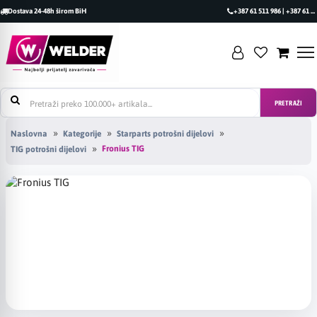
Dostava 24-48h širom BiH
+387 61 511 986 | +387 61 493 470
PRETRAŽI
Naslovna
Kategorije
Starparts potrošni dijelovi
Fronius TIG
TIG potrošni dijelovi