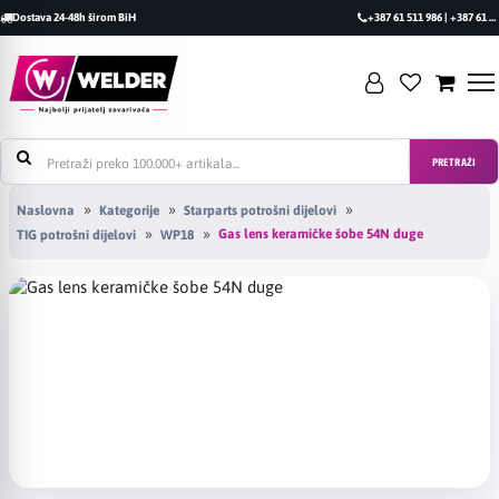
Dostava 24-48h širom BiH
+387 61 511 986 | +387 61 493 470
PRETRAŽI
Naslovna
Kategorije
Starparts potrošni dijelovi
Gas lens keramičke šobe 54N duge
TIG potrošni dijelovi
WP18