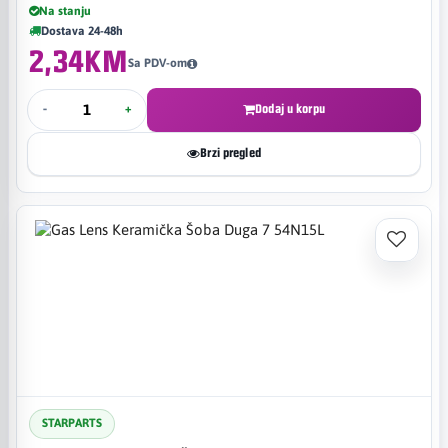
Na stanju
Dostava 24-48h
2,34KM
Sa PDV-om
-
+
Dodaj u korpu
Brzi pregled
STARPARTS