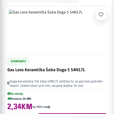
Namjena: TIG zavarivanje uz gas lens potrošni sistem
Prodajna jedinica: komad
Prilikom odabira potrebno je uskladiti oznaku šobe, veličinu
izlaznog otvora i odgovarajući gas lens nosač sa TIG gorionikom
koji se koristi.
STARPARTS
Gas Lens Keramička Šoba Duga 5 54N17L
Duga keramička TIG šoba 54N17L veličine 5L za gas lens potrošni
sistem. Izlazni otvor je 8 mm, ukupna dužina 76 mm.
Na stanju
Dostava 24-48h
2,34KM
Sa PDV-om