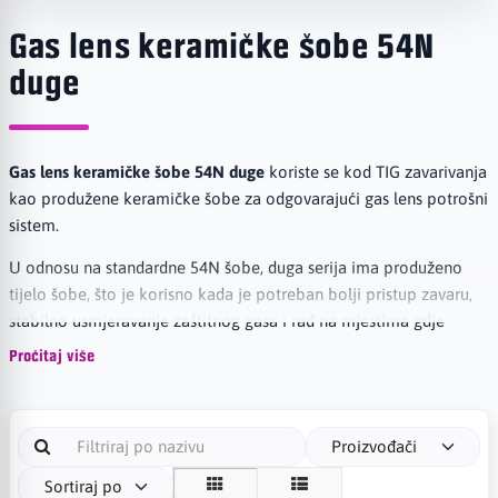
Gas lens keramičke šobe 54N
duge
Gas lens keramičke šobe 54N duge
koriste se kod TIG zavarivanja
kao produžene keramičke šobe za odgovarajući gas lens potrošni
sistem.
U odnosu na standardne 54N šobe, duga serija ima produženo
tijelo šobe, što je korisno kada je potreban bolji pristup zavaru,
stabilno usmjeravanje zaštitnog gasa i rad na mjestima gdje
standardna šoba nema dovoljno dosega.
Pročitaj više
Serija: 54N duge gas lens šobe
Tip: keramička TIG šoba
Dostupne veličine: 5L, 6L, 7L i 8L
Proizvođači
Ukupna dužina šobe: 76 mm
Sortiraj po
Ulazni otvor: 20 mm