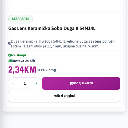
STARPARTS
Gas Lens Keramička Šoba Duga 8 54N14L
Duga keramička TIG šoba 54N14L veličine 8L za gas lens potrošni
sistem. Izlazni otvor je 12,7 mm, ukupna dužina 76 mm.
Na stanju
Dostava 24-48h
2,34KM
Sa PDV-om
-
+
Dodaj u korpu
Brzi pregled