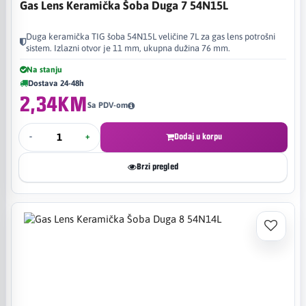
Gas Lens Keramička Šoba Duga 7 54N15L
Duga keramička TIG šoba 54N15L veličine 7L za gas lens potrošni
sistem. Izlazni otvor je 11 mm, ukupna dužina 76 mm.
Na stanju
Dostava 24-48h
2,34KM
Sa PDV-om
-
+
Dodaj u korpu
Brzi pregled