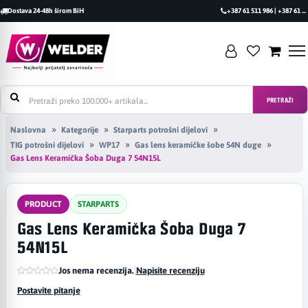
Dostava 24-48h širom BiH
+387 61 511 986 | +387 61 493 470
PRETRAŽI
Naslovna
Kategorije
Starparts potrošni dijelovi
TIG potrošni dijelovi
WP17
Gas lens keramičke šobe 54N duge
Gas Lens Keramička Šoba Duga 7 54N15L
PRODUCT
STARPARTS
Gas Lens Keramička Šoba Duga 7
54N15L
Jos nema recenzija.
|
Napisite recenziju
Postavite pitanje