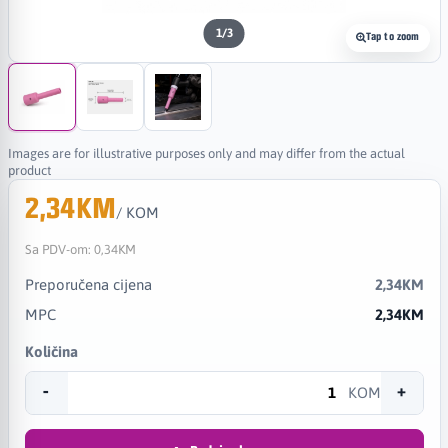
1
/
3
Tap to zoom
Images are for illustrative purposes only and may differ from the actual
product
2,34KM
/ KOM
Sa PDV-om:
0,34KM
Preporučena cijena
2,34KM
MPC
2,34KM
Količina
-
+
KOM