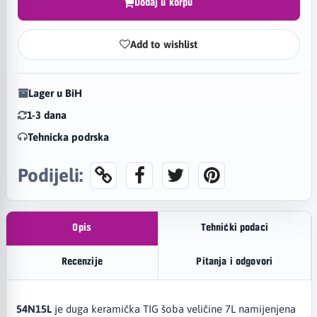
Dodaj u korpu
Add to wishlist
Lager u BiH
1-3 dana
Tehnicka podrska
Podijeli:
Opis
Tehnički podaci
Recenzije
Pitanja i odgovori
54N15L
je duga keramička TIG šoba veličine 7L namijenjena