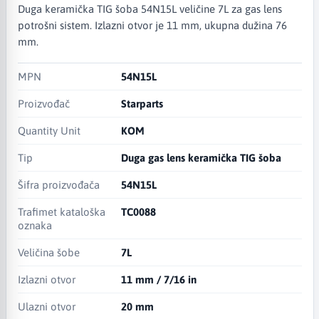
Duga keramička TIG šoba 54N15L veličine 7L za gas lens
potrošni sistem. Izlazni otvor je 11 mm, ukupna dužina 76
mm.
MPN
54N15L
Proizvođač
Starparts
Quantity Unit
KOM
Tip
Duga gas lens keramička TIG šoba
Šifra proizvođača
54N15L
Trafimet kataloška
TC0088
oznaka
Veličina šobe
7L
Izlazni otvor
11 mm / 7/16 in
Ulazni otvor
20 mm