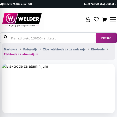
Dostava 24-48h širom BiH
+387 61 511 986 | +387 61 493 470
PRETRAŽI
Naslovna
Kategorije
Žice i elektrode za zavarivanje
Elektrode
Elektrode za aluminijum