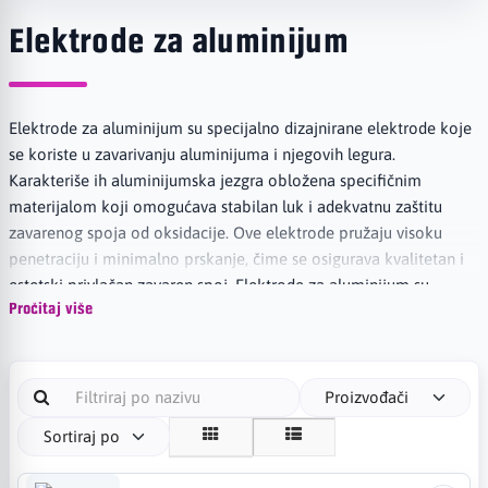
Elektrode za aluminijum
Elektrode za aluminijum su specijalno dizajnirane elektrode koje
se koriste u zavarivanju aluminijuma i njegovih legura.
Karakteriše ih aluminijumska jezgra obložena specifičnim
materijalom koji omogućava stabilan luk i adekvatnu zaštitu
zavarenog spoja od oksidacije. Ove elektrode pružaju visoku
penetraciju i minimalno prskanje, čime se osigurava kvalitetan i
estetski privlačan zavaren spoj. Elektrode za aluminijum su
neophodne u različitim industrijskim sektorima, uključujući
Pročitaj više
avioindustriju, automobilsku industriju i proizvodnju
aluminijumskih konstrukcija.
Proizvođači
Sortiraj po