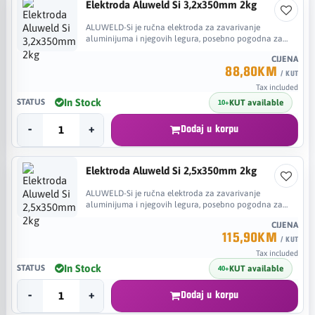
Elektroda Aluweld Si 3,2x350mm 2kg
ALUWELD-Si je ručna elektroda za zavarivanje
aluminijuma i njegovih legura, posebno pogodna za
popravke i održavanje.​
88,80KM
/ KUT
Tax included
In Stock
KUT available
10+
-
+
Dodaj u korpu
Elektroda Aluweld Si 2,5x350mm 2kg
ALUWELD-Si je ručna elektroda za zavarivanje
aluminijuma i njegovih legura, posebno pogodna za
popravke i održavanje.​
115,90KM
/ KUT
Tax included
In Stock
KUT available
40+
-
+
Dodaj u korpu