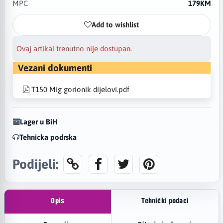
MPC
179KM
Add to wishlist
Ovaj artikal trenutno nije dostupan.
Vezani dokumenti
T150 Mig gorionik dijelovi.pdf
Lager u BiH
Tehnicka podrska
Podijeli:
Opis
Tehnički podaci