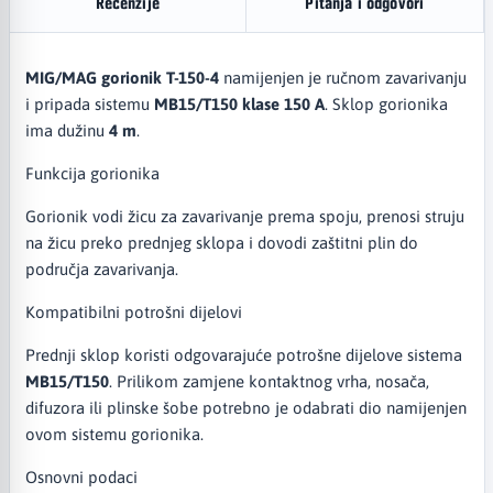
Recenzije
Pitanja i odgovori
MIG/MAG gorionik T-150-4
namijenjen je ručnom zavarivanju
i pripada sistemu
MB15/T150 klase 150 A
. Sklop gorionika
ima dužinu
4 m
.
Funkcija gorionika
Gorionik vodi žicu za zavarivanje prema spoju, prenosi struju
na žicu preko prednjeg sklopa i dovodi zaštitni plin do
područja zavarivanja.
Kompatibilni potrošni dijelovi
Prednji sklop koristi odgovarajuće potrošne dijelove sistema
MB15/T150
. Prilikom zamjene kontaktnog vrha, nosača,
difuzora ili plinske šobe potrebno je odabrati dio namijenjen
ovom sistemu gorionika.
Osnovni podaci