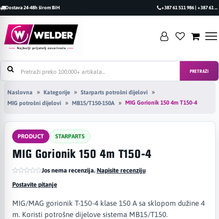
Dostava 24-48h širom BiH
+387 61 511 986 | +387 61 493 470
PRETRAŽI
Naslovna
Kategorije
Starparts potrošni dijelovi
MIG Gorionik 150 4m T150-4
MIG potrošni dijelovi
MB15/T150-150A
PRODUCT
STARPARTS
MIG Gorionik 150 4m T150-4
Jos nema recenzija.
|
Napisite recenziju
Postavite pitanje
MIG/MAG gorionik T-150-4 klase 150 A sa sklopom dužine 4
m. Koristi potrošne dijelove sistema MB15/T150.