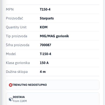
MPN
T150-4
Proizvođač
Starparts
Quantity Unit
KOM
Tip proizvoda
MIG/MAG gorionik
Šifra proizvoda
700087
Model
T-150-4
Klasa gorionika
150 A
Dužina sklopa
4 m
TRENUTNO NEDOSTUPNO
DOSTAVA
From 11KM