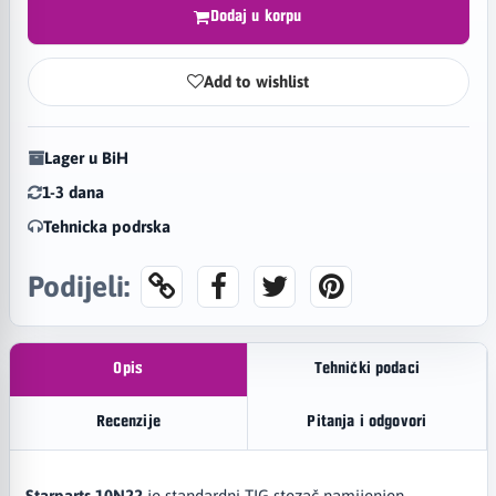
Dodaj u korpu
Add to wishlist
Lager u BiH
1-3 dana
Tehnicka podrska
Podijeli:
Opis
Tehnički podaci
Recenzije
Pitanja i odgovori
Starparts 10N22
je standardni TIG stezač namijenjen