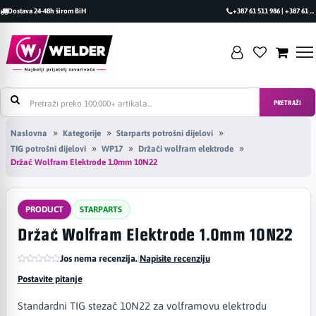
Dostava 24-48h širom BiH
+387 61 511 986 | +387 61 493 470
PRETRAŽI
Naslovna
Kategorije
Starparts potrošni dijelovi
TIG potrošni dijelovi
WP17
Držači wolfram elektrode
Držač Wolfram Elektrode 1.0mm 10N22
PRODUCT
STARPARTS
Držač Wolfram Elektrode 1.0mm 10N22
Jos nema recenzija.
|
Napisite recenziju
Postavite pitanje
Standardni TIG stezač 10N22 za volframovu elektrodu