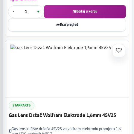
-
+
Dodaj u korpu
Brzi pregled
STARPARTS
Gas Lens Držač Wolfram Elektrode 1,6mm 45V25
Gas lens kućište držača 45V25 za volfram elektrodu promjera 1,6
mm i TIG gorionik WP17.