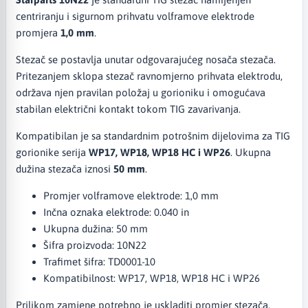
centriranju i sigurnom prihvatu volframove elektrode
promjera
1,0 mm
.
Stezač se postavlja unutar odgovarajućeg nosača stezača.
Pritezanjem sklopa stezač ravnomjerno prihvata elektrodu,
održava njen pravilan položaj u gorioniku i omogućava
stabilan električni kontakt tokom TIG zavarivanja.
Kompatibilan je sa standardnim potrošnim dijelovima za TIG
gorionike serija
WP17, WP18, WP18 HC i WP26
. Ukupna
dužina stezača iznosi
50 mm
.
Promjer volframove elektrode: 1,0 mm
Inčna oznaka elektrode: 0.040 in
Ukupna dužina: 50 mm
Šifra proizvoda: 10N22
Trafimet šifra: TD0001-10
Kompatibilnost: WP17, WP18, WP18 HC i WP26
Prilikom zamjene potrebno je uskladiti promjer stezača,