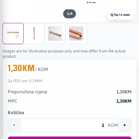
1
/
4
Tap to zoom
Images are for illustrative purposes only and may differ from the actual
product
1,30KM
/ KOM
Sa PDV-om:
0,19KM
Preporučena cijena
1,30KM
MPC
1,30KM
Količina
-
+
KOM