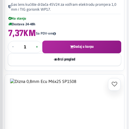
Gas lens kućište držača 45V24 za volfram elektrodu promjera 1,0
mm i TIG gorionik WP17.
Na stanju
Dostava 24-48h
7,37KM
Sa PDV-om
-
+
Dodaj u korpu
Brzi pregled