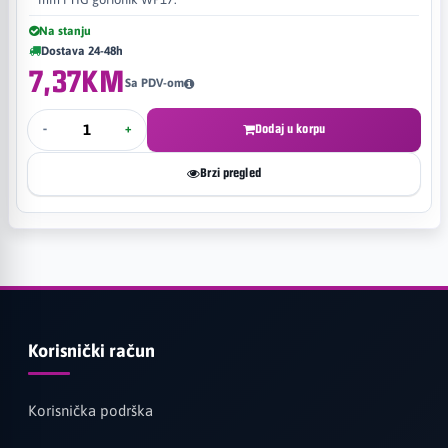
Na stanju
Dostava 24-48h
7,37KM
Sa PDV-om
-
+
Dodaj u korpu
Brzi pregled
Korisnički račun
Korisnička podrška