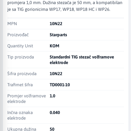
promjera 1,0 mm. Dužina stezača je 50 mm, a kompatibilan
je sa TIG gorionicima WP17, WP18, WP18 HC i WP26.
MPN
10N22
Proizvođač
Starparts
Quantity Unit
KOM
Tip proizvoda
Standardni TIG stezač volframove
elektrode
Šifra proizvoda
10N22
Trafimet šifra
TD0001-10
Promjer volframove
1.0
elektrode
Inčna oznaka
0.040
elektrode
Ukupna dužina
50