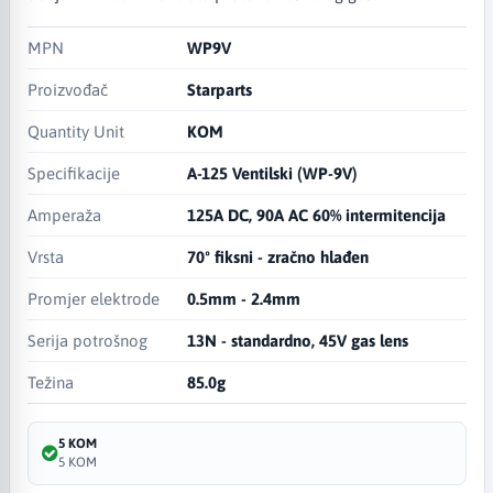
MPN
WP9V
Proizvođač
Starparts
Quantity Unit
KOM
Specifikacije
A-125 Ventilski (WP-9V)
Amperaža
125A DC, 90A AC 60% intermitencija
Vrsta
70º fiksni - zračno hlađen
Promjer elektrode
0.5mm - 2.4mm
Serija potrošnog
13N - standardno, 45V gas lens
Težina
85.0g
5 KOM
5 KOM