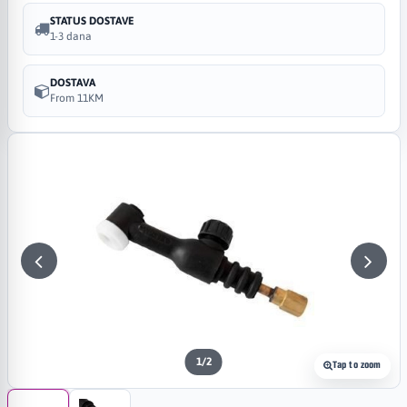
STATUS DOSTAVE
1-3 dana
DOSTAVA
From 11KM
1
/
2
Tap to zoom