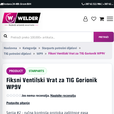
Dostava 24-48h širom BiH
+387 61 511 986 | +387 61 493 470
PRETRAŽI
Naslovna
Kategorije
Starparts potrošni dijelovi
Fiksni Ventilski Vrat za TIG Gorionik WP9V
TIG potrošni dijelovi
WP9
PRODUCT
STARPARTS
Fiksni Ventilski Vrat za TIG Gorionik
WP9V
Jos nema recenzija.
|
Napisite recenziju
Postavite pitanje
Serija #2 - ručna kontrola protoka zaštitnog gasa