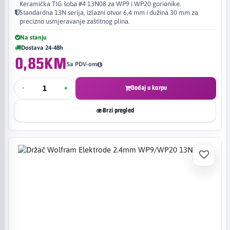
Keramička TIG šoba #4 13N08 za WP9 i WP20 gorionike.
Standardna 13N serija, izlazni otvor 6,4 mm i dužina 30 mm za
precizno usmjeravanje zaštitnog plina.
Na stanju
Dostava 24-48h
0,85KM
Sa PDV-om
-
+
Dodaj u korpu
Brzi pregled