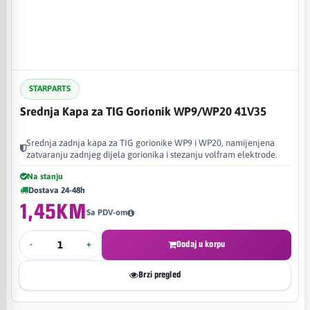
STARPARTS
Srednja Kapa za TIG Gorionik WP9/WP20 41V35
Srednja zadnja kapa za TIG gorionike WP9 i WP20, namijenjena
zatvaranju zadnjeg dijela gorionika i stezanju volfram elektrode.
Na stanju
Dostava 24-48h
1,45KM
Sa PDV-om
-
+
Dodaj u korpu
Brzi pregled