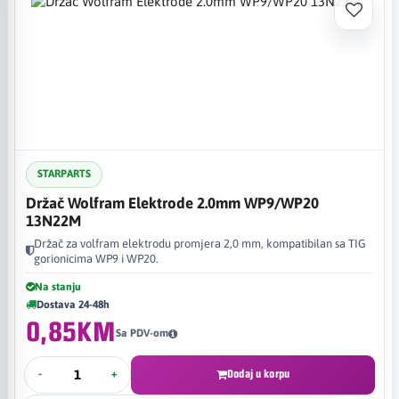
STARPARTS
Držač Wolfram Elektrode 2.0mm WP9/WP20
13N22M
Držač za volfram elektrodu promjera 2,0 mm, kompatibilan sa TIG
gorionicima WP9 i WP20.
Na stanju
Dostava 24-48h
0,85KM
Sa PDV-om
-
+
Dodaj u korpu