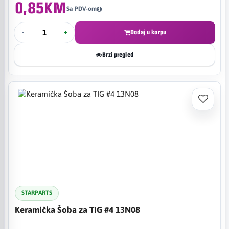
0,85KM
Sa PDV-om
-
+
Dodaj u korpu
Brzi pregled
STARPARTS
Keramička Šoba za TIG #4 13N08