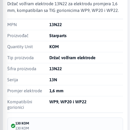
Držač volfram elektrode 13N22 za elektrodu promjera 1,6
mm, kompatibilan sa TIG gorionicima WP9, WP20 i WP22.
MPN
13N22
Proizvođač
Starparts
Quantity Unit
KOM
Tip proizvoda
Držač volfram elektrode
Šifra proizvoda
13N22
Serija
13N
Promjer elektrode
1,6 mm
Kompatibilni
WP9, WP20 i WP22
gorionici
130 KOM
130 KOM