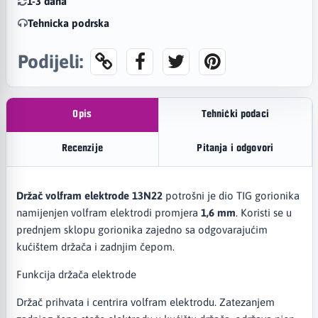
1-3 dana
Tehnicka podrska
Podijeli:
Opis
Tehnički podaci
Recenzije
Pitanja i odgovori
Držač volfram elektrode 13N22
potrošni je dio TIG gorionika
namijenjen volfram elektrodi promjera
1,6 mm
. Koristi se u
prednjem sklopu gorionika zajedno sa odgovarajućim
kućištem držača i zadnjim čepom.
Funkcija držača elektrode
Držač prihvata i centrira volfram elektrodu. Zatezanjem