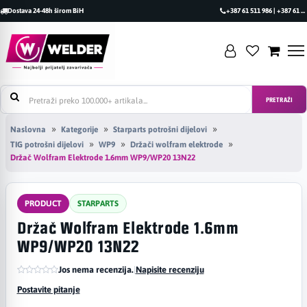
Dostava 24-48h širom BiH
+387 61 511 986 | +387 61 493 470
PRETRAŽI
Naslovna
Kategorije
Starparts potrošni dijelovi
TIG potrošni dijelovi
WP9
Držači wolfram elektrode
Držač Wolfram Elektrode 1.6mm WP9/WP20 13N22
PRODUCT
STARPARTS
Držač Wolfram Elektrode 1.6mm
WP9/WP20 13N22
Jos nema recenzija.
|
Napisite recenziju
Postavite pitanje