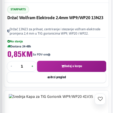
STARPARTS
Držač Wolfram Elektrode 2.4mm WP9/WP20 13N23
Držač 13N23 za prihvat, centriranje i stezanje volfram elektrode
promjera 2,4 mm u TIG gorionicima WP9, WP20 i WP22.
Na stanju
Dostava 24-48h
0,85KM
Sa PDV-om
-
+
Dodaj u korpu
Brzi pregled