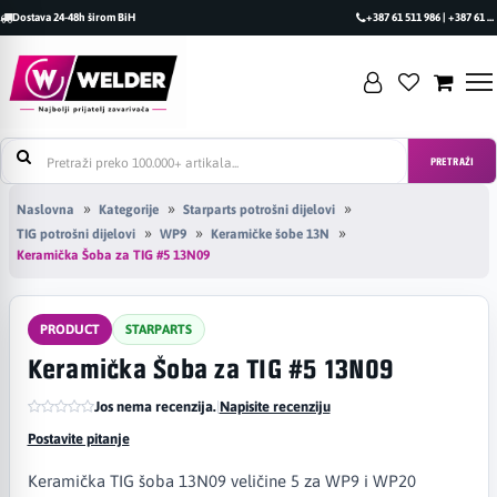
Dostava 24-48h širom BiH
+387 61 511 986 | +387 61 493 470
PRETRAŽI
Naslovna
Kategorije
Starparts potrošni dijelovi
TIG potrošni dijelovi
WP9
Keramičke šobe 13N
Keramička Šoba za TIG #5 13N09
PRODUCT
STARPARTS
Keramička Šoba za TIG #5 13N09
Jos nema recenzija.
|
Napisite recenziju
Postavite pitanje
Keramička TIG šoba 13N09 veličine 5 za WP9 i WP20