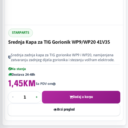
STARPARTS
Srednja Kapa za TIG Gorionik WP9/WP20 41V35
Srednja zadnja kapa za TIG gorionike WP9 i WP20, namijenjena
zatvaranju zadnjeg dijela gorionika i stezanju volfram elektrode.
Na stanju
Dostava 24-48h
1,45KM
Sa PDV-om
-
+
Dodaj u korpu
Brzi pregled