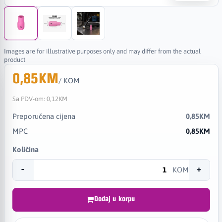
Images are for illustrative purposes only and may differ from the actual
product
0,85KM
/ KOM
Sa PDV-om:
0,12KM
Preporučena cijena
0,85KM
MPC
0,85KM
Količina
-
+
KOM
Dodaj u korpu