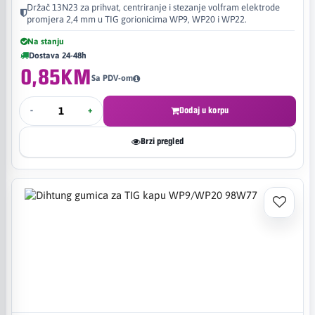
Držač 13N23 za prihvat, centriranje i stezanje volfram elektrode
promjera 2,4 mm u TIG gorionicima WP9, WP20 i WP22.
Na stanju
Dostava 24-48h
0,85KM
Sa PDV-om
-
+
Dodaj u korpu
Brzi pregled