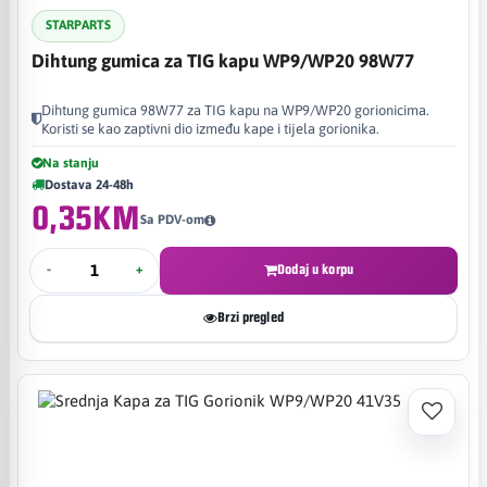
STARPARTS
Dihtung gumica za TIG kapu WP9/WP20 98W77
Dihtung gumica 98W77 za TIG kapu na WP9/WP20 gorionicima.
Koristi se kao zaptivni dio između kape i tijela gorionika.
Na stanju
Dostava 24-48h
0,35KM
Sa PDV-om
-
+
Dodaj u korpu
Brzi pregled