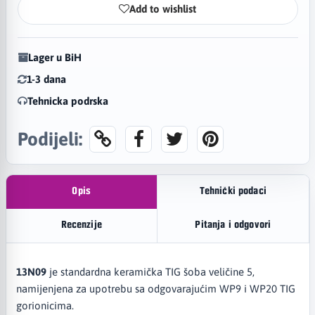
Add to wishlist
Lager u BiH
1-3 dana
Tehnicka podrska
Podijeli:
Opis
Tehnički podaci
Recenzije
Pitanja i odgovori
13N09
je standardna keramička TIG šoba veličine 5,
namijenjena za upotrebu sa odgovarajućim WP9 i WP20 TIG
gorionicima.