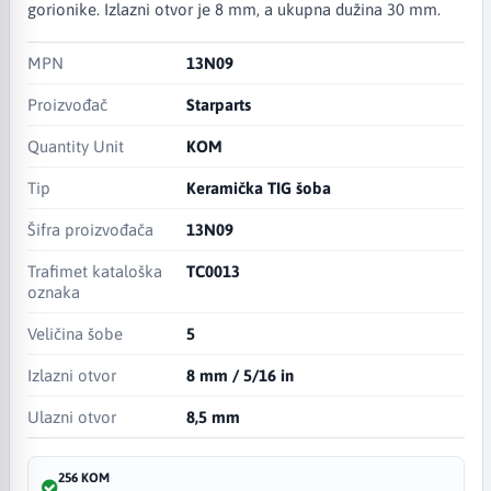
gorionike. Izlazni otvor je 8 mm, a ukupna dužina 30 mm.
MPN
13N09
Proizvođač
Starparts
Quantity Unit
KOM
Tip
Keramička TIG šoba
Šifra proizvođača
13N09
Trafimet kataloška
TC0013
oznaka
Veličina šobe
5
Izlazni otvor
8 mm / 5/16 in
Ulazni otvor
8,5 mm
256 KOM