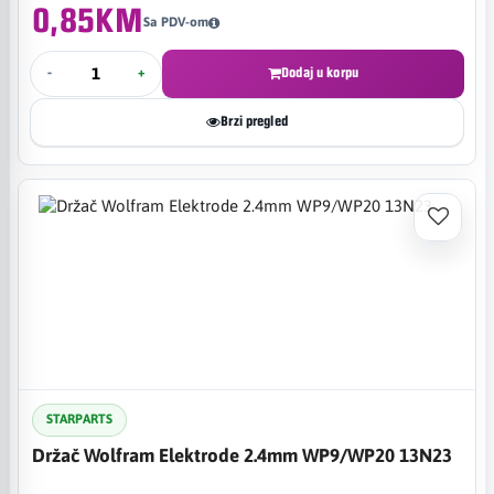
0,85KM
Sa PDV-om
-
+
Dodaj u korpu
Brzi pregled
STARPARTS
Držač Wolfram Elektrode 2.4mm WP9/WP20 13N23