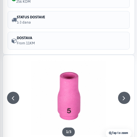
256 KOM
STATUS DOSTAVE
1-3 dana
DOSTAVA
From 11KM
1
/
3
Tap to zoom