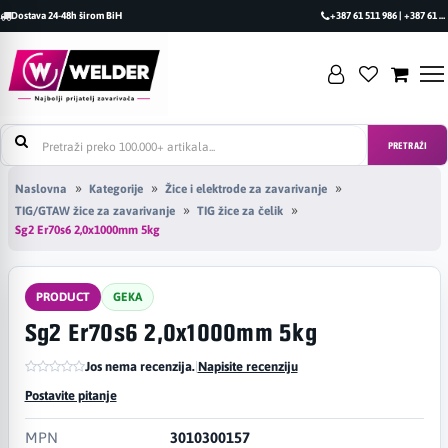
Dostava 24-48h širom BiH
+387 61 511 986 | +387 61 493 470
PRETRAŽI
Naslovna
Kategorije
Žice i elektrode za zavarivanje
TIG/GTAW žice za zavarivanje
TIG žice za čelik
Sg2 Er70s6 2,0x1000mm 5kg
PRODUCT
GEKA
Sg2 Er70s6 2,0x1000mm 5kg
Jos nema recenzija.
|
Napisite recenziju
Postavite pitanje
MPN
3010300157