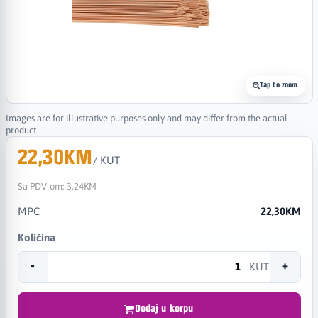
Tap to zoom
Images are for illustrative purposes only and may differ from the actual
product
22,30KM
/ KUT
Sa PDV-om:
3,24KM
MPC
22,30KM
Količina
-
+
KUT
Dodaj u korpu