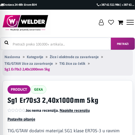
Dostava 24-48h širom BiH
+387 61 511 986 | +387 61 493 470
PRETRAŽI
Naslovna
Kategorije
Žice i elektrode za zavarivanje
TIG/GTAW žice za zavarivanje
TIG žice za čelik
Sg1 Er70s3 2,40x1000mm 5kg
PRODUCT
GEKA
Sg1 Er70s3 2,40x1000mm 5kg
Jos nema recenzija.
|
Napisite recenziju
Postavite pitanje
TIG/GTAW dodatni materijal SG1 klase ER70S-3 u ravnim