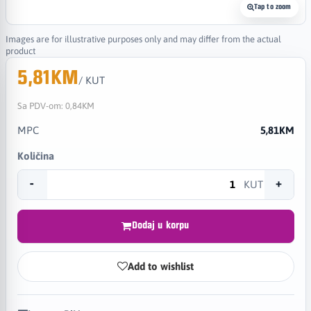
Tap to zoom
Images are for illustrative purposes only and may differ from the actual
product
5,81KM
/ KUT
Sa PDV-om:
0,84KM
MPC
5,81KM
Količina
-
+
KUT
Dodaj u korpu
Add to wishlist