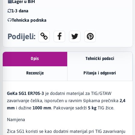
Lager u BiH
1-3 dana
Tehnicka podrska
Podijeli:
Opis
Tehnički podaci
Recenzije
Pitanja i odgovori
GeKa SG1 ER70S-3
je dodatni materijal za TIG/GTAW
zavarivanje čelika, isporučen u ravnim šipkama prečnika
2,4
mm
i dužine
1000 mm
. Pakovanje sadrži
5 kg
TIG žice.
Namjena
Žica SG1 koristi se kao dodatni materijal pri TIG zavarivanju