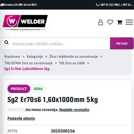
Dostava 24-48h širom BiH
+387 61 511 986 | +387 61 493 470
PRETRAŽI
Naslovna
Kategorije
Žice i elektrode za zavarivanje
TIG/GTAW žice za zavarivanje
TIG žice za čelik
Sg2 Er70s6 1,60x1000mm 5kg
PRODUCT
GEKA
Sg2 Er70s6 1,60x1000mm 5kg
Jos nema recenzija.
|
Napisite recenziju
Postavite pitanje
MPN
3010300156