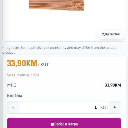
Tap to zoom
Images are for illustrative purposes only and may differ from the actual
product
33,90KM
/ KUT
Sa PDV-om:
4,93KM
MPC
33,90KM
Količina
-
+
KUT
Dodaj u korpu