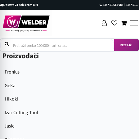
Dostava 24-48h širom BiH
+387 61 511 986 | +387 61 493 470
PRETRAŽI
Proizvođači
Fronius
GeKa
Hikoki
Izar Cutting Tool
Jasic