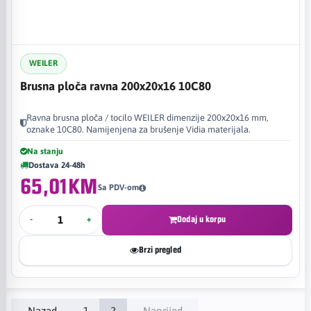
WEILER
Brusna ploča ravna 200x20x16 10C80
Ravna brusna ploča / tocilo WEILER dimenzije 200x20x16 mm,
oznake 10C80. Namijenjena za brušenje Vidia materijala.
Na stanju
Dostava 24-48h
65,01KM
Sa PDV-om
-
+
Dodaj u korpu
Brzi pregled
Nazad
1
2
Naprijed