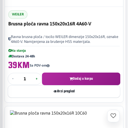
WEILER
Brusna ploča ravna 150x20x16R 4A60-V
Ravna brusna ploča / tocilo WEILER dimenzije 150x20x16R, oznake
4A60-V. Namijenjena za brušenje HSS materijala.
Na stanju
Dostava 24-48h
39KM
Sa PDV-om
-
+
Dodaj u korpu
Brzi pregled