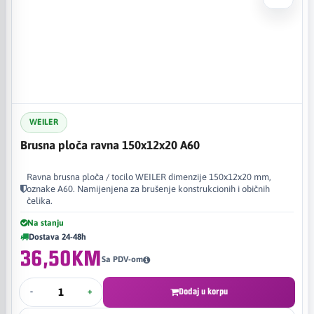
WEILER
Brusna ploča ravna 150x12x20 A60
Ravna brusna ploča / tocilo WEILER dimenzije 150x12x20 mm,
oznake A60. Namijenjena za brušenje konstrukcionih i običnih
čelika.
Na stanju
Dostava 24-48h
36,50KM
Sa PDV-om
-
+
Dodaj u korpu