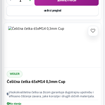
-
+
Dodaj u korpu
Brzi pregled
WEILER
Čelična četka 65xM14 0,3mm Cup
Visokokvalitetna četka sa žicom garantuje dugotrajnu upotrebu i
efikasno čišćenje zavara, jake korozije i drugih sličnih materijala.
Na stanju