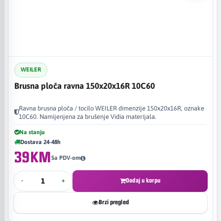
WEILER
Brusna ploča ravna 150x20x16R 10C60
Ravna brusna ploča / tocilo WEILER dimenzije 150x20x16R, oznake
10C60. Namijenjena za brušenje Vidia materijala.
Na stanju
Dostava 24-48h
39KM
Sa PDV-om
-
+
Dodaj u korpu
Brzi pregled