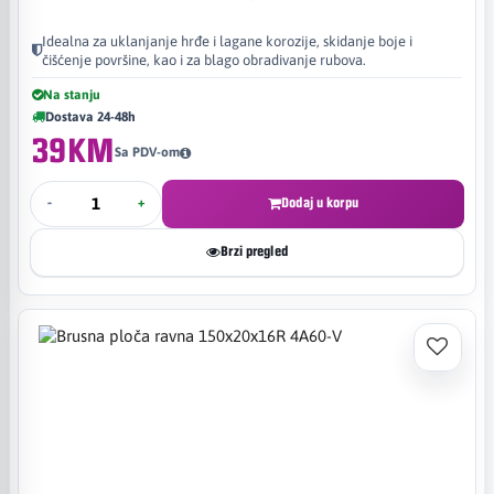
Idealna za uklanjanje hrđe i lagane korozije, skidanje boje i
čišćenje površine, kao i za blago obradivanje rubova.
Na stanju
Dostava 24-48h
39KM
Sa PDV-om
-
+
Dodaj u korpu
Brzi pregled