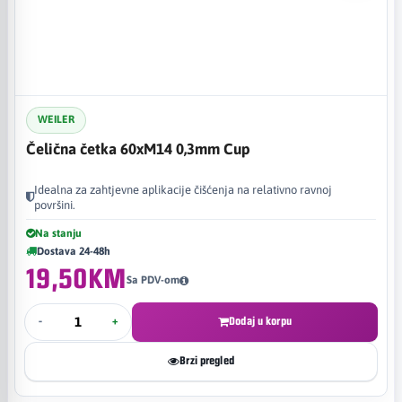
WEILER
Čelična četka 60xM14 0,3mm Cup
Idealna za zahtjevne aplikacije čišćenja na relativno ravnoj
površini.
Na stanju
Dostava 24-48h
19,50KM
Sa PDV-om
-
+
Dodaj u korpu
Brzi pregled