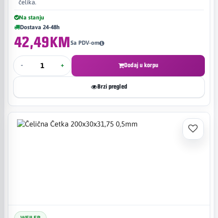
čelika.
Na stanju
Dostava 24-48h
42,49KM
Sa PDV-om
-
+
Dodaj u korpu
Brzi pregled