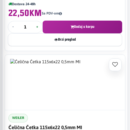
Dostava 24-48h
22,50KM
Sa PDV-om
-
+
Dodaj u korpu
Brzi pregled
WEILER
Čelična Četka 115x6x22 0,5mm MI