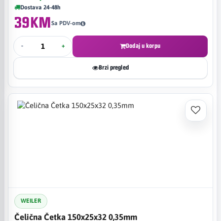
Dostava 24-48h
39KM
Sa PDV-om
-
+
Dodaj u korpu
Brzi pregled
WEILER
Čelična Četka 150x25x32 0,35mm