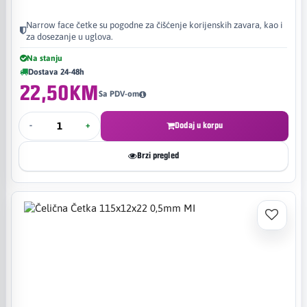
Narrow face četke su pogodne za čišćenje korijenskih zavara, kao i
za dosezanje u uglova.
Na stanju
Dostava 24-48h
22,50KM
Sa PDV-om
-
+
Dodaj u korpu
Brzi pregled