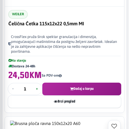
WEILER
Čelična Četka 115x12x22 0,5mm MI
CrossFlex pruža širok spektar granulacija i dimenzija,
omogućavajući mašinistima da postignu željeni završetak. Idealan
je za zahtjevne aplikacije čišćenja na nešto nepravilnim
površinama.
Na stanju
Dostava 24-48h
24,50KM
Sa PDV-om
-
+
Dodaj u korpu
Brzi pregled