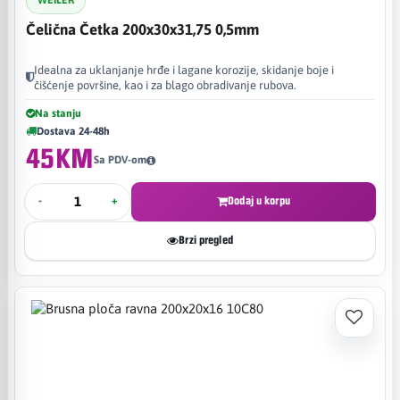
WEILER
Čelična Četka 200x30x31,75 0,5mm
Idealna za uklanjanje hrđe i lagane korozije, skidanje boje i
čišćenje površine, kao i za blago obradivanje rubova.
Na stanju
Dostava 24-48h
45KM
Sa PDV-om
-
+
Dodaj u korpu
Brzi pregled