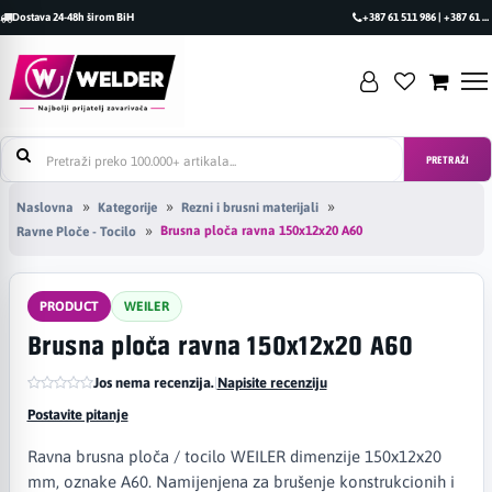
Dostava 24-48h širom BiH
+387 61 511 986 | +387 61 493 470
PRETRAŽI
Naslovna
Kategorije
Rezni i brusni materijali
Brusna ploča ravna 150x12x20 A60
Ravne Ploče - Tocilo
PRODUCT
WEILER
Brusna ploča ravna 150x12x20 A60
Jos nema recenzija.
|
Napisite recenziju
Postavite pitanje
Ravna brusna ploča / tocilo WEILER dimenzije 150x12x20
mm, oznake A60. Namijenjena za brušenje konstrukcionih i