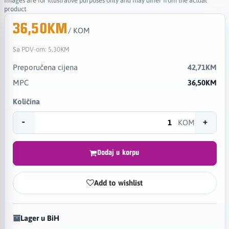
Images are for illustrative purposes only and may differ from the actual
product
36,50KM
/ KOM
Sa PDV-om:
5,30KM
Preporučena cijena
42,71KM
MPC
36,50KM
Količina
-
+
KOM
Dodaj u korpu
Add to wishlist
Lager u BiH