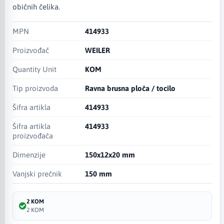
običnih čelika.
MPN
414933
Proizvođač
WEILER
Quantity Unit
KOM
Tip proizvoda
Ravna brusna ploča / tocilo
Šifra artikla
414933
Šifra artikla
414933
proizvođača
Dimenzije
150x12x20 mm
Vanjski prečnik
150 mm
2 KOM
2 KOM