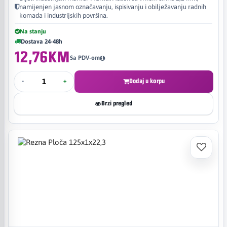
namijenjen jasnom označavanju, ispisivanju i obilježavanju radnih
komada i industrijskih površina.
Na stanju
Dostava 24-48h
12,76KM
Sa PDV-om
-
+
Dodaj u korpu
Brzi pregled