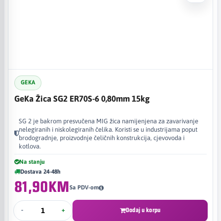
GEKA
GeKa Žica SG2 ER70S-6 0,80mm 15kg
SG 2 je bakrom presvučena MIG žica namijenjena za zavarivanje
nelegiranih i niskolegiranih čelika. Koristi se u industrijama poput
brodogradnje, proizvodnje čeličnih konstrukcija, cjevovoda i
kotlova.
Na stanju
Dostava 24-48h
81,90KM
Sa PDV-om
-
+
Dodaj u korpu