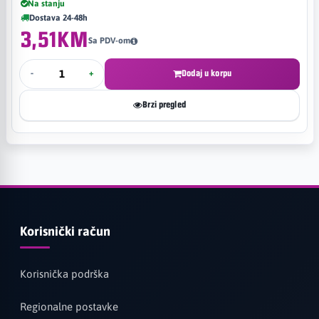
Na stanju
Dostava 24-48h
3,51KM
Sa PDV-om
-
+
Dodaj u korpu
Brzi pregled
Korisnički račun
Korisnička podrška
Regionalne postavke