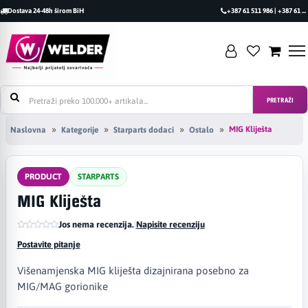
Dostava 24-48h širom BiH
+387 61 511 986 | +387 61 493 470
PRETRAŽI
MIG Kliješta
Naslovna
Kategorije
Starparts dodaci
Ostalo
PRODUCT
STARPARTS
MIG Kliješta
Jos nema recenzija.
|
Napisite recenziju
Postavite pitanje
Višenamjenska MIG kliješta dizajnirana posebno za
MIG/MAG gorionike