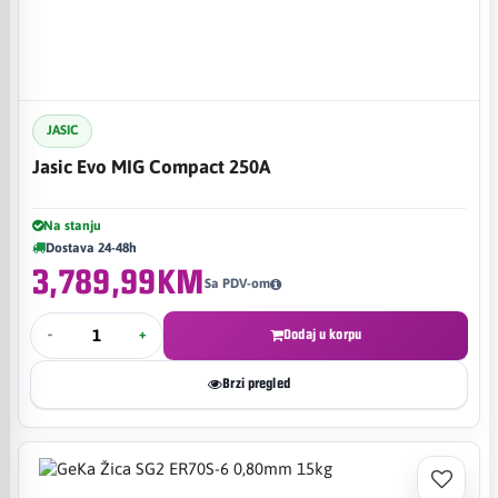
JASIC
Jasic Evo MIG Compact 250A
Na stanju
Dostava 24-48h
3,789,99KM
Sa PDV-om
-
+
Dodaj u korpu
Brzi pregled