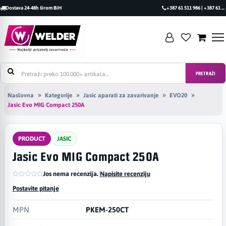
Dostava 24-48h širom BiH
+387 61 511 986 | +387 61 493 470
PRETRAŽI
Naslovna
Kategorije
Jasic aparati za zavarivanje
EVO20
Jasic Evo MIG Compact 250A
PRODUCT
JASIC
Jasic Evo MIG Compact 250A
Jos nema recenzija.
|
Napisite recenziju
Postavite pitanje
MPN
PKEM-250CT