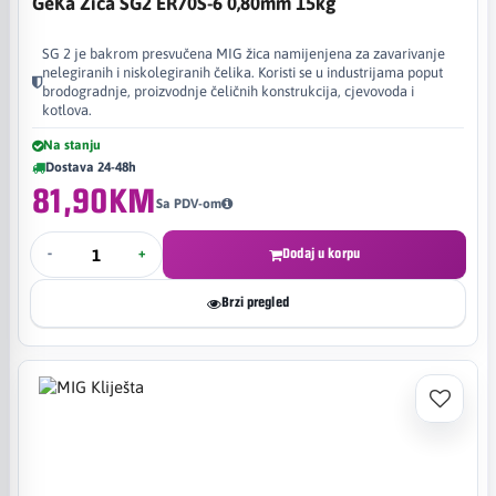
GeKa Žica SG2 ER70S-6 0,80mm 15kg
SG 2 je bakrom presvučena MIG žica namijenjena za zavarivanje
nelegiranih i niskolegiranih čelika. Koristi se u industrijama poput
brodogradnje, proizvodnje čeličnih konstrukcija, cjevovoda i
kotlova.
Na stanju
Dostava 24-48h
81,90KM
Sa PDV-om
-
+
Dodaj u korpu
Brzi pregled