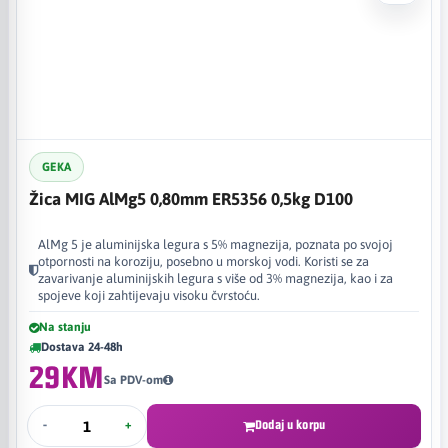
GEKA
Žica MIG AlMg5 0,80mm ER5356 0,5kg D100
AlMg 5 je aluminijska legura s 5% magnezija, poznata po svojoj
otpornosti na koroziju, posebno u morskoj vodi. Koristi se za
zavarivanje aluminijskih legura s više od 3% magnezija, kao i za
spojeve koji zahtijevaju visoku čvrstoću.
Na stanju
Dostava 24-48h
29KM
Sa PDV-om
-
+
Dodaj u korpu