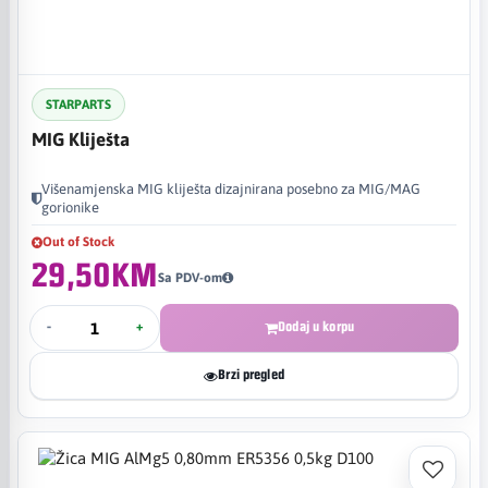
STARPARTS
MIG Kliješta
Višenamjenska MIG kliješta dizajnirana posebno za MIG/MAG
gorionike
Out of Stock
29,50KM
Sa PDV-om
-
+
Dodaj u korpu
Brzi pregled