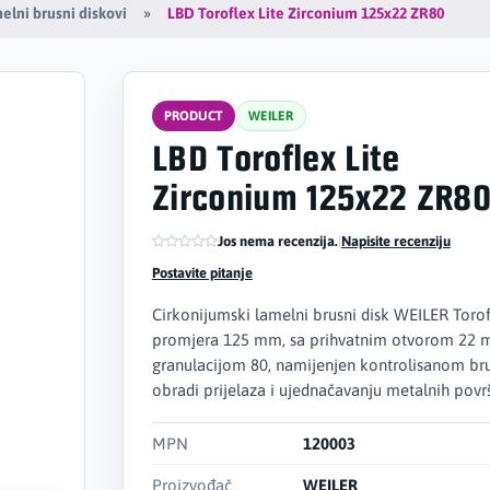
LBD Toroflex Lite Zirconium 125x22 ZR80
elni brusni diskovi
PRODUCT
WEILER
LBD Toroflex Lite
Zirconium 125x22 ZR8
Jos nema recenzija.
|
Napisite recenziju
Postavite pitanje
Cirkonijumski lamelni brusni disk WEILER Torof
promjera 125 mm, sa prihvatnim otvorom 22 
granulacijom 80, namijenjen kontrolisanom bru
obradi prijelaza i ujednačavanju metalnih površ
MPN
120003
Proizvođač
WEILER