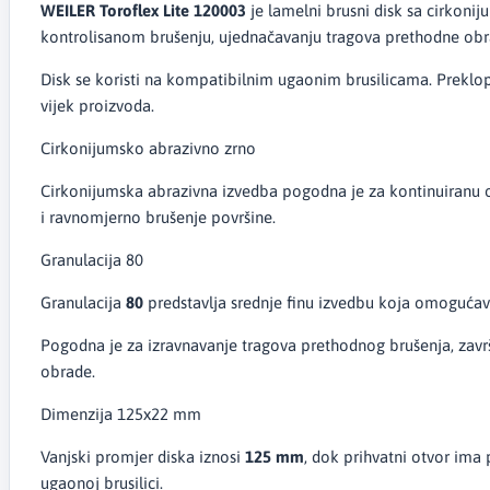
WEILER Toroflex Lite 120003
je lamelni brusni disk sa cirkon
kontrolisanom brušenju, ujednačavanju tragova prethodne obrad
Disk se koristi na kompatibilnim ugaonim brusilicama. Preklop
vijek proizvoda.
Cirkonijumsko abrazivno zrno
Cirkonijumska abrazivna izvedba pogodna je za kontinuiranu o
i ravnomjerno brušenje površine.
Granulacija 80
Granulacija
80
predstavlja srednje finu izvedbu koja omogućava 
Pogodna je za izravnavanje tragova prethodnog brušenja, završ
obrade.
Dimenzija 125x22 mm
Vanjski promjer diska iznosi
125 mm
, dok prihvatni otvor ima
ugaonoj brusilici.