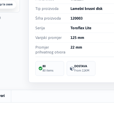
ap to zoom
Tip proizvoda
Lamelni brusni disk
t
Šifra proizvoda
120003
Serija
Toroflex Lite
Vanjski promjer
125 mm
Promjer
22 mm
prihvatnog otvora
80
DOSTAVA
80 items
From 11KM
vori