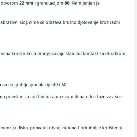
m otvorom
22 mm
i granulacijom
80
. Namijenjen je
brazivni sloj, čime se održava brusno djelovanje kroz radni
lamelna konstrukcija omogućavaju stabilan kontakt sa obratkom
su na grublje granulacije 40 i 60.
u površine za rad finijim abrazivom ili narednu fazu završne
imenzija diska, prihvatni otvor, vreteno i prirubnice korištenoj