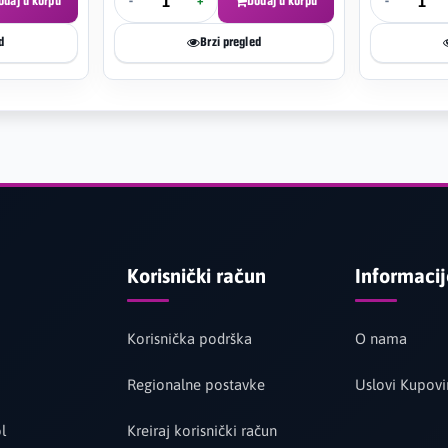
odaj u korpu
-
+
Dodaj u korpu
-
d
Brzi pregled
Korisnički račun
Informaci
Korisnička podrška
O nama
Regionalne postavke
Uslovi Kupovi
l
Kreiraj korisnički račun