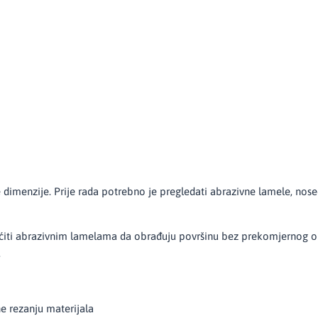
dimenzije. Prije rada potrebno je pregledati abrazivne lamele, noseću
ćiti abrazivnim lamelama da obrađuju površinu bez prekomjernog opt
.
ne rezanju materijala