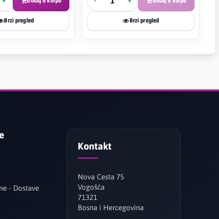
+
Dodaj u korpu
-
+
Dodaj u korpu
Brzi pregled
Brzi pregled
je
Kontakt
Nova Cesta 75
Vogošća
ne - Dostave
71321
Bosna i Hercegovina