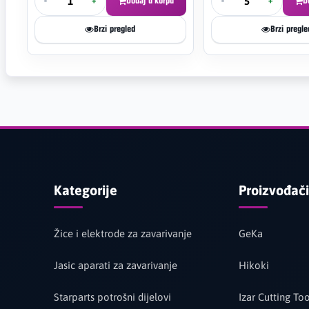
-
+
Dodaj u korpu
-
+
D
Brzi pregled
Brzi pregle
Kategorije
Proizvođači
Žice i elektrode za zavarivanje
GeKa
Jasic aparati za zavarivanje
Hikoki
Starparts potrošni dijelovi
Izar Cutting Too