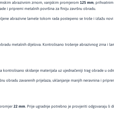
ijumskim abrazivnim zrnom, vanjskim promjerom
125 mm
, prihvatni
e i pripremi metalnih površina za finiju završnu obradu.
ljene abrazivne lamele tokom rada postepeno se troše i izlažu novi a
bradu metalnih dijelova. Kontrolisano trošenje abrazivnog zrna i 
kontrolisano skidanje materijala uz ujednačeniji trag obrade u odno
nu obradu zavarenih prijelaza, uklanjanje manjih neravnina i priprem
 promjer
22 mm
. Prije ugradnje potrebno je provjeriti odgovaraju li d