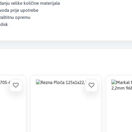
anju velike količine materijala
zvoda prije upotrebe
u zaštitnu opremu
 disk