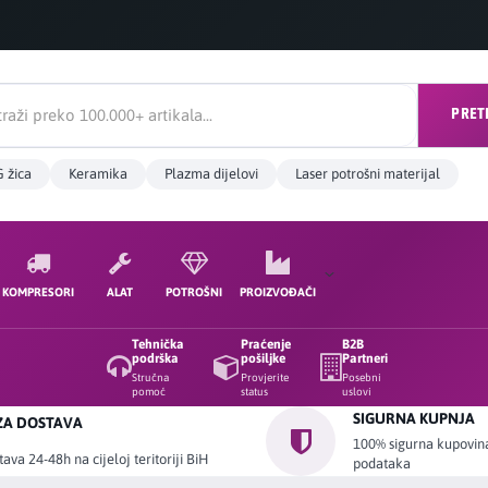
PRET
 žica
Keramika
Plazma dijelovi
Laser potrošni materijal
KOMPRESORI
ALAT
POTROŠNI
PROIZVOĐAČI
Tehnička
Praćenje
B2B
podrška
pošiljke
Partneri
Stručna
Provjerite
Posebni
pomoć
status
uslovi
SIGURNA KUPNJA
ZA DOSTAVA
100% sigurna kupovina 
ava 24-48h na cijeloj teritoriji BiH
podataka