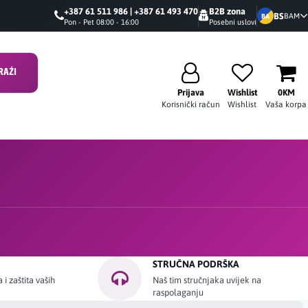
+387 61 511 986 | +387 61 493 470
B2B zona
BS
BAM
BA
Pon - Pet 08:00 - 16:00
Posebni uslovi
RAŽI
Prijava
Wishlist
0KM
Korisnički račun
Wishlist
Vaša korpa
STRUČNA PODRŠKA
i zaštita vaših
Naš tim stručnjaka uvijek na
raspolaganju