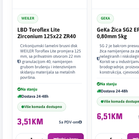
WEILER
GEKA
LBD Toroflex Lite
GeKa Žica SG2 E
Zirconium 125x22 ZR40
0,80mm 5kg
Cirkonijumski lamelni brusni disk
SG 2 je bakrom presv
WEILER Toroflex Lite promjera 125
žica namijenjena za z
mm, sa prihvatnim otvorom 22 mm
nelegiranih i niskolegi
i granulacijom 40, namijenjen
Koristi se u industrija
grubom brušenju i intenzivnijem
brodogradnje, proizvod
skidanju materijala sa metalnih
konstrukcija, cjevovoda
površina.
Na stanju
Na stanju
Dostava 24-48h
Dostava 24-48h
Više komada dostup
Više komada dostupno
6,51KM
3,51KM
Sa PDV-om