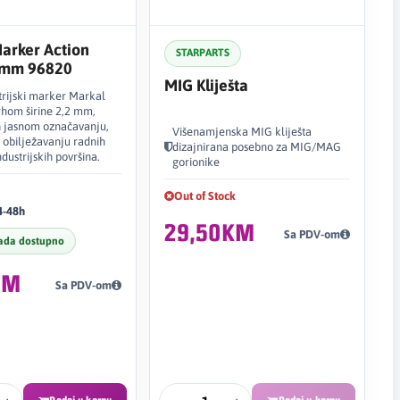
arker Action
STARPARTS
,2mm 96820
MIG Kliješta
strijski marker Markal
rhom širine 2,2 mm,
 jasnom označavanju,
Višenamjenska MIG kliješta
 i obilježavanju radnih
dizajnirana posebno za MIG/MAG
dustrijskih površina.
gorionike
Out of Stock
4-48h
29,50KM
Sa PDV-om
ada dostupno
KM
Sa PDV-om