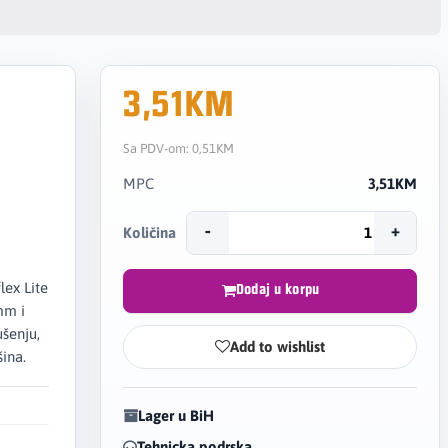
3,51KM
Sa PDV-om:
0,51KM
0
MPC
3,51KM
-
+
Količina
lex Lite
Dodaj u korpu
mm i
šenju,
Add to wishlist
ina.
Lager u BiH
Tehnicka podrska