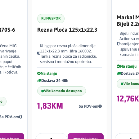
Markal M
KLINGSPOR
Bijeli 2
R70S-6
Rezna Ploča 125x1x22,3
Bijeli indu
Action sa v
namijenjen
učena MIG
Klingspor rezna ploča dimenzije
ispisivanju
avarivanje
125x1x22,3 mm, šifra 160002.
komada i in
ranih čelika.
Tanka rezna ploča za radioničku,
ma poput
servisnu i montažnu upotrebu.
Na stanju
nje čeličnih
 i kotlova.
Na stanju
Dostava 2
Dostava 24-48h
Više kom
Više komada dostupno
12,76
no
1,83KM
Sa PDV-om
Sa PDV-om