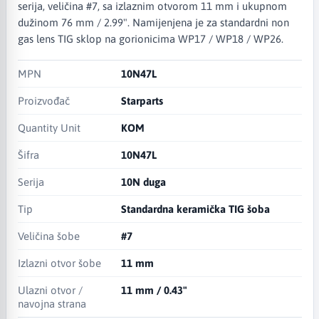
serija, veličina #7, sa izlaznim otvorom 11 mm i ukupnom
dužinom 76 mm / 2.99". Namijenjena je za standardni non
gas lens TIG sklop na gorionicima WP17 / WP18 / WP26.
MPN
10N47L
Proizvođač
Starparts
Quantity Unit
KOM
Šifra
10N47L
Serija
10N duga
Tip
Standardna keramička TIG šoba
Veličina šobe
#7
Izlazni otvor šobe
11 mm
Ulazni otvor /
11 mm / 0.43"
navojna strana