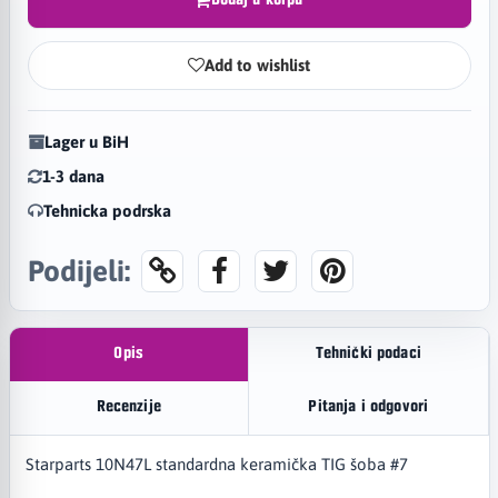
Dodaj u korpu
Add to wishlist
Lager u BiH
1-3 dana
Tehnicka podrska
Podijeli:
Opis
Tehnički podaci
Recenzije
Pitanja i odgovori
Starparts 10N47L standardna keramička TIG šoba #7