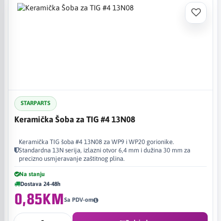
STARPARTS
Keramička Šoba za TIG #4 13N08
Keramička TIG šoba #4 13N08 za WP9 i WP20 gorionike.
Standardna 13N serija, izlazni otvor 6,4 mm i dužina 30 mm za
precizno usmjeravanje zaštitnog plina.
Na stanju
Dostava 24-48h
0,85KM
Sa PDV-om