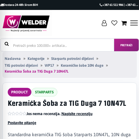
Dostava 24-48h širom BiH
+387 61 511 986 | +387 61 493 470
PRETRAŽI
Naslovna
Kategorije
Starparts potrošni dijelovi
TIG potrošni dijelovi
WP17
Keramičke šobe 10N duge
Keramička Šoba za TIG Duga 7 10N47L
PRODUCT
STARPARTS
Keramička Šoba za TIG Duga 7 10N47L
Jos nema recenzija.
|
Napisite recenziju
Postavite pitanje
Standardna keramička TIG šoba Starparts 10N47L, 10N duga