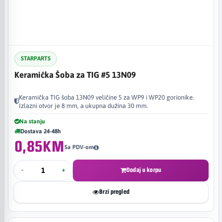
STARPARTS
Keramička Šoba za TIG #5 13N09
Keramička TIG šoba 13N09 veličine 5 za WP9 i WP20 gorionike.
Izlazni otvor je 8 mm, a ukupna dužina 30 mm.
Na stanju
Dostava 24-48h
0,85KM
Sa PDV-om
-
+
Dodaj u korpu
Brzi pregled