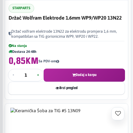
STARPARTS
Držač Wolfram Elektrode 1.6mm WP9/WP20 13N22
Držač volfram elektrode 13N22 za elektrodu promjera 1,6 mm,
kompatibilan sa TIG gorionicima WP9, WP20 i WP22.
Na stanju
Dostava 24-48h
0,85KM
Sa PDV-om
-
+
Dodaj u korpu
Brzi pregled