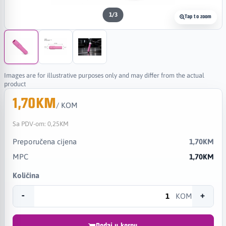
1
/
3
Tap to zoom
Images are for illustrative purposes only and may differ from the actual
product
1,70KM
/ KOM
Sa PDV-om:
0,25KM
Preporučena cijena
1,70KM
MPC
1,70KM
Količina
-
+
KOM