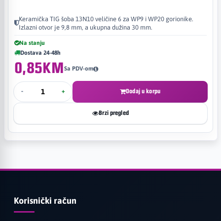
Keramička TIG šoba 13N10 veličine 6 za WP9 i WP20 gorionike.
Izlazni otvor je 9,8 mm, a ukupna dužina 30 mm.
Na stanju
Dostava 24-48h
0,85KM
Sa PDV-om
-
+
Dodaj u korpu
Brzi pregled
Korisnički račun