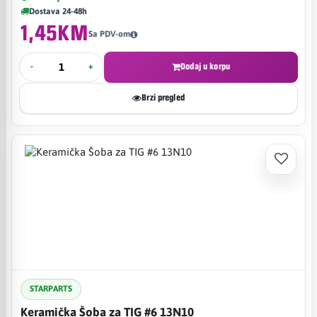
Dostava 24-48h
1,45KM
Sa PDV-om
-
+
Dodaj u korpu
Brzi pregled
STARPARTS
Keramička Šoba za TIG #6 13N10