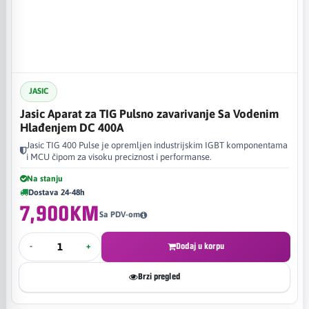
JASIC
Jasic Aparat za TIG Pulsno zavarivanje Sa Vodenim
Hlađenjem DC 400A
Jasic TIG 400 Pulse je opremljen industrijskim IGBT komponentama
i MCU čipom za visoku preciznost i performanse.
Na stanju
Dostava 24-48h
7,900KM
Sa PDV-om
-
+
Dodaj u korpu
Brzi pregled