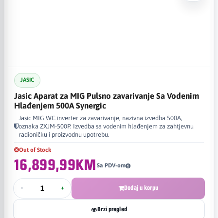
JASIC
Jasic Aparat za MIG Pulsno zavarivanje Sa Vodenim
Hlađenjem 500A Synergic
Jasic MIG WC inverter za zavarivanje, nazivna izvedba 500A,
oznaka ZXJM-500P. Izvedba sa vodenim hlađenjem za zahtjevnu
radioničku i proizvodnu upotrebu.
Out of Stock
16,899,99KM
Sa PDV-om
-
+
Dodaj u korpu
Brzi pregled