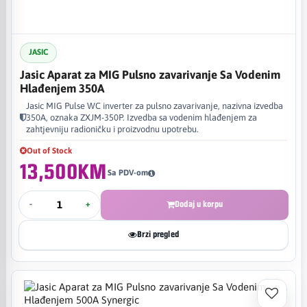
JASIC
Jasic Aparat za MIG Pulsno zavarivanje Sa Vodenim
Hlađenjem 350A
Jasic MIG Pulse WC inverter za pulsno zavarivanje, nazivna izvedba
350A, oznaka ZXJM-350P. Izvedba sa vodenim hlađenjem za
zahtjevniju radioničku i proizvodnu upotrebu.
Out of Stock
13,500KM
Sa PDV-om
-
+
Dodaj u korpu
Brzi pregled