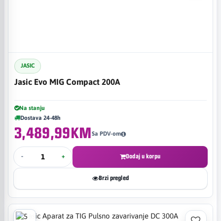
JASIC
Jasic Evo MIG Compact 200A
Na stanju
Dostava 24-48h
3,489,99KM
Sa PDV-om
-
+
Dodaj u korpu
Brzi pregled