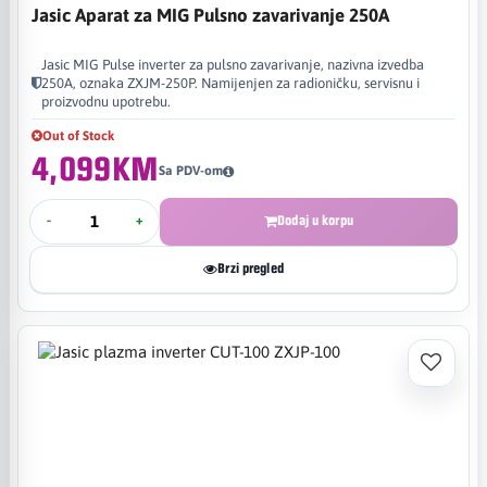
Jasic Aparat za MIG Pulsno zavarivanje 250A
Jasic MIG Pulse inverter za pulsno zavarivanje, nazivna izvedba
250A, oznaka ZXJM-250P. Namijenjen za radioničku, servisnu i
proizvodnu upotrebu.
Out of Stock
4,099KM
Sa PDV-om
-
+
Dodaj u korpu
Brzi pregled