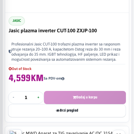
JASIC
Jasic plazma inverter CUT-100 ZXJP-100
Profesionalni Jasic CUT-100 trofazni plazma inverter sa rasponom
struje rezanja 20–100 A, kapacitetom čistog reza do 30 mm i reza
odvajanja do 35 mm. IGBT tehnologija, HF paljenje, LED prikaz i
mogućnost povezivanja sa automatizovanim sistemom rezanja.
Out of Stock
4,599KM
Sa PDV-om
-
+
Dodaj u korpu
Brzi pregled