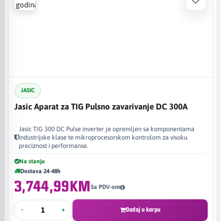
JASIC
Jasic Aparat za TIG Pulsno zavarivanje DC 300A
Jasic TIG 300 DC Pulse inverter je opremljen sa komponentama
industrijske klase te mikroprocesorskom kontrolom za visoku
preciznost i performanse.
Na stanju
Dostava 24-48h
3,744,99KM
Sa PDV-om
-
+
Dodaj u korpu