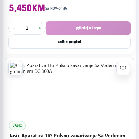
5,450KM
Sa PDV-om
-
+
Dodaj u korpu
Brzi pregled
JASIC
Jasic Aparat za TIG Pulsno zavarivanje Sa Vodenim