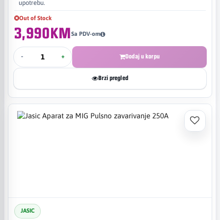
upotrebu.
Out of Stock
3,990KM
Sa PDV-om
-
+
Dodaj u korpu
Brzi pregled
JASIC