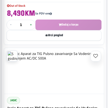
Out of Stock
8,490KM
Sa PDV-om
-
+
Dodaj u korpu
Brzi pregled
JASIC