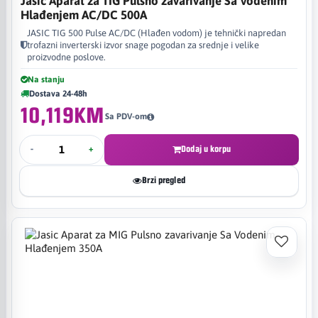
Jasic Aparat za TIG Pulsno zavarivanje Sa Vodenim
Hlađenjem AC/DC 500A
JASIC TIG 500 Pulse AC/DC (Hlađen vodom) je tehnički napredan
trofazni inverterski izvor snage pogodan za srednje i velike
proizvodne poslove.
Na stanju
Dostava 24-48h
10,119KM
Sa PDV-om
-
+
Dodaj u korpu
Brzi pregled