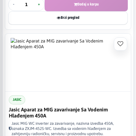
-
+
Dodaj u korpu
Brzi pregled
JASIC
Jasic Aparat za MIG zavarivanje Sa Vodenim
Hlađenjem 450A
Jasic MIG WC inverter za zavarivanje, nazivna izvedba 450A,
oznaka ZXJM-452S-WC. Izvedba sa vodenim hlađenjem za
zahtjevniju radioničku, servisnu i proizvodnu upotrebu.