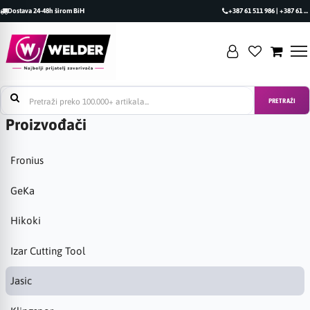
Dostava 24-48h širom BiH
+387 61 511 986 | +387 61 493 470
PRETRAŽI
Proizvođači
Fronius
GeKa
Hikoki
Izar Cutting Tool
Jasic