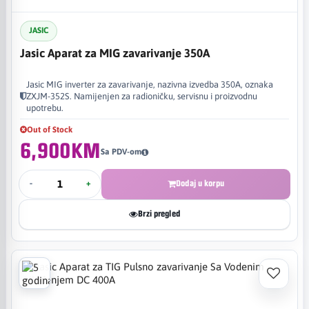
JASIC
Jasic Aparat za MIG zavarivanje 350A
Jasic MIG inverter za zavarivanje, nazivna izvedba 350A, oznaka
ZXJM-352S. Namijenjen za radioničku, servisnu i proizvodnu
upotrebu.
Out of Stock
6,900KM
Sa PDV-om
-
+
Dodaj u korpu
Brzi pregled